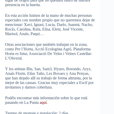
lugar de origen para que no quedara rastro de nuestra
presencia en la huerta.
En esta acción fuimos de la mano de muchas personas
especiales con nombre propio que no queremos dejar de
mencionar: Xavi, Ignasi, Lucia, Darío, Juanmi, Nacho,
Rocío, Carolina, Rafa, Elisa, Eleni, José Vicente,
Marisol, Anaïs, Paqui…
Otras asociaciones que también trabajan en la zona,
como Per l’Horta​, Acció Ecologista Agró​, Plataforma
Horta es futur, Associació De Veïns i Veïnes Castellar-
L’Oliveral.
Y los artistas Blu, San, Sam3, Hyuro, Borondo, Aryz,
Anaís Florin, Elías Taño, Les Bovaes y Ana Penyas,
que han dejado allí su trabajo de forma altruista, por la
mejor de las causas. Gracias muy especiales a Escif por
invitarnos y darnos cobertura.
Podéis encontrar más información sobre lo que está
pasando en La Punta
aquí
.
Tiempo de montaje e instalación: 2 días