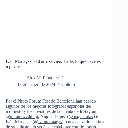
Iván Monagas: «El arte se crea. La IA lo que hace es
replicar»
Àlex M. Franquet
18 de marzo de 2024
Cultura
Por el Photo Forum Fest de Barcelona han pasado
algunos de los mejores fotógrafos españoles del
momento y los creadores de la cuenta de Instagram
@uniquewedding
, Ángela López (
@angelalolav
) e
Iván Monagas (
@ivanmonagas
) han alcanzado la cima
de su industria después de colaborar con figuras de