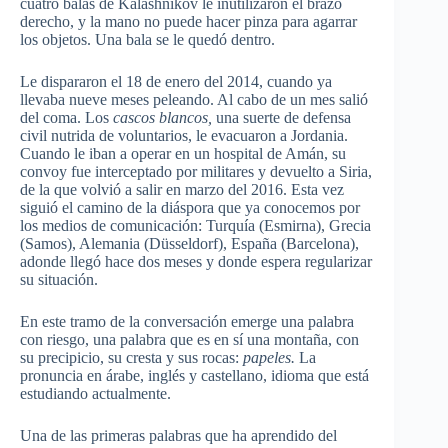
cuatro balas de Kalashnikov le inutilizaron el brazo
derecho, y la mano no puede hacer pinza para agarrar
los objetos. Una bala se le quedó dentro.
Le dispararon el 18 de enero del 2014, cuando ya
llevaba nueve meses peleando. Al cabo de un mes salió
del coma. Los
cascos blancos,
una suerte de defensa
civil nutrida de voluntarios, le evacuaron a Jordania.
Cuando le iban a operar en un hospital de Amán, su
convoy fue interceptado por militares y devuelto a Siria,
de la que volvió a salir en marzo del 2016. Esta vez
siguió el camino de la diáspora que ya conocemos por
los medios de comunicación: Turquía (Esmirna), Grecia
(Samos), Alemania (Düsseldorf), España (Barcelona),
adonde llegó hace dos meses y donde espera regularizar
su situación.
En este tramo de la conversación emerge una palabra
con riesgo, una palabra que es en sí una montaña, con
su precipicio, su cresta y sus rocas:
papeles.
La
pronuncia en árabe, inglés y castellano, idioma que está
estudiando actualmente.
Una de las primeras palabras que ha aprendido del