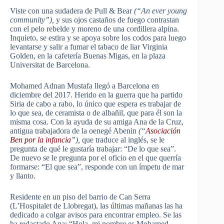
Viste con una sudadera de Pull & Bear
(“An ever young
community”),
y sus ojos castaños de fuego contrastan
con el pelo rebelde y moreno de una cordillera alpina.
Inquieto, se estira y se apoya sobre los codos para luego
levantarse y salir a fumar el tabaco de liar Virginia
Golden, en la cafetería Buenas Migas, en la plaza
Universitat de Barcelona.
Mohamed Adnan Mustafa llegó a Barcelona en
diciembre del 2017. Herido en la guerra que ha partido
Siria de cabo a rabo, lo único que espera es trabajar de
lo que sea, de ceramista o de albañil, que para él son la
misma cosa. Con la ayuda de su amiga Ana de la Cruz,
antigua trabajadora de la oenegé Abenin
(“
Asociación
Ben por la infancia
”),
que traduce al inglés, se le
pregunta de qué le gustaría trabajar: “De lo que sea”.
De nuevo se le pregunta por el oficio en el que querría
formarse: “El que sea”, responde con un ímpetu de mar
y llanto.
Residente en un piso del barrio de Can Serra
(L’Hospitalet de Llobregat), las últimas mañanas las ha
dedicado a colgar avisos para encontrar empleo. Se las
ha redactado Ana: “Hola, mi nombre es Mohamed