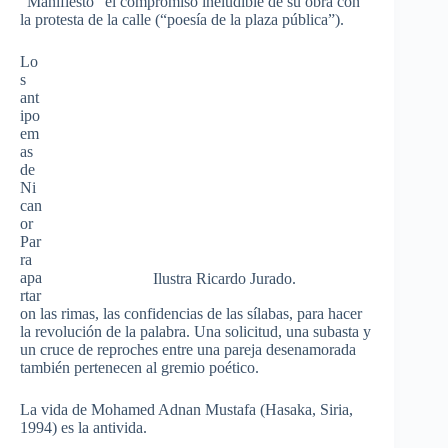
“Manifiesto” el compromiso ineludible de su obra con
la protesta de la calle (“poesía de la plaza pública”).
Lo
s
ant
ipo
em
as
de
Ni
can
or
Par
ra
apa
Ilustra Ricardo Jurado.
rtar
on las rimas, las confidencias de las sílabas, para hacer
la revolución de la palabra. Una solicitud, una subasta y
un cruce de reproches entre una pareja desenamorada
también pertenecen al gremio poético.
La vida de Mohamed Adnan Mustafa (Hasaka, Siria,
1994) es la antivida.