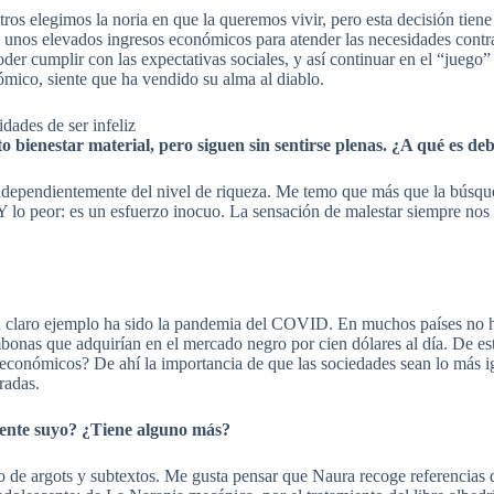
 elegimos la noria en que la queremos vivir, pero esta decisión tiene 
 de unos elevados ingresos económicos para atender las necesidades contr
er cumplir con las expectativas sociales, y así continuar en el “juego” 
mico, siente que ha vendido su alma al diablo.
idades de ser infeliz
o bienestar material, pero siguen sin sentirse plenas. ¿A qué es de
independientemente del nivel de riqueza. Me temo que más que la búsque
ra. Y lo peor: es un esfuerzo inocuo. La sensación de malestar siempre n
 Un claro ejemplo ha sido la pandemia del COVID. En muchos países no 
ombonas que adquirían en el mercado negro por cien dólares al día. De e
sos económicos? De ahí la importancia de que las sociedades sean lo más i
radas.
rente suyo? ¿Tiene alguno más?
o de argots y subtextos. Me gusta pensar que Naura recoge referencias