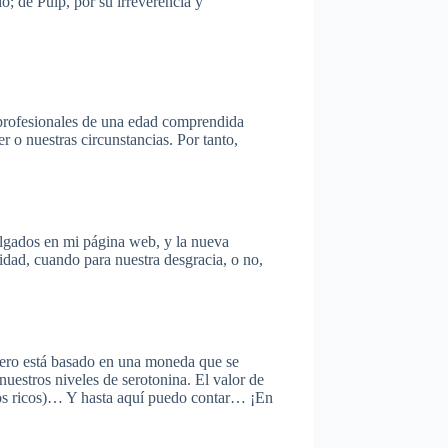
o; de Pulp, por su irreverencia y
s profesionales de una edad comprendida
r o nuestras circunstancias. Por tanto,
colgados en mi página web, y la nueva
cidad, cuando para nuestra desgracia, o no,
nciero está basado en una moneda que se
uestros niveles de serotonina. El valor de
(los ricos)… Y hasta aquí puedo contar… ¡En