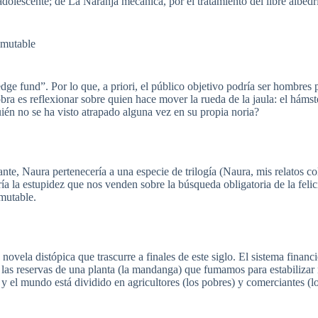
dolescente; de La Naranja mecánica, por el tratamiento del libre albedrí
inmutable
edge fund”. Por lo que, a priori, el público objetivo podría ser hombre
bra es reflexionar sobre quien hace mover la rueda de la jaula: el hámste
én no se ha visto atrapado alguna vez en su propia noria?
nte, Naura pertenecería a una especie de trilogía (Naura, mis relatos 
ría la estupidez que nos venden sobre la búsqueda obligatoria de la feli
nmutable.
novela distópica que trascurre a finales de este siglo. El sistema fina
las reservas de una planta (la mandanga) que fumamos para estabilizar n
, y el mundo está dividido en agricultores (los pobres) y comerciantes 