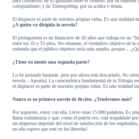
para conmover; de El guardián entre el centeno, por su malestar a
coloquialismo; y de Trainspotting, por su acidez e ironía.
El displacer es parte de nuestras propias vidas. Es una realidad 
¿A quién va dirigida la novela?
El protagonista es un financiero de 45 años que trabaja en un “h
entre los 35 y 55 años. No obstante, el verdadero objetivo de la o
entiendo que el público objetivo sería más amplio, porque… ¿Qui
¿Tiene en mente una segunda parte?
Lo he pensado bastante, pero por ahora está descartado. No obsta
novela – Aponía). La característica fundamental de la Trilogía se
el displacer es parte de nuestras propias vidas. Es una realidad i
Naura es su primera novela de ficción. ¿Tendremos más?
Por supuesto, estoy con ella. Llevo unas 15.000 palabras. Es una 
llama eudaimonia y que, como el patrón oro, está respaldado por 
las empresas depende del nivel de satisfacción de los empleados
un año espero que esté en las librerías!