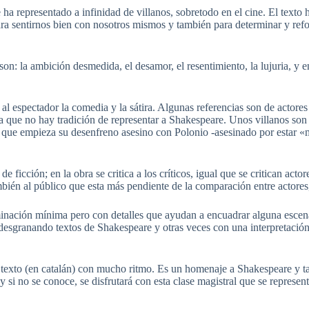
e ha representado a infinidad de villanos, sobretodo en el cine. El texto 
ra sentirnos bien con nosotros mismos y también para determinar y ref
on: la ambición desmedida, el desamor, el resentimiento, la lujuria, y en
 al espectador la comedia y la sátira. Algunas referencias son de actore
ya que no hay tradición de representar a Shakespeare. Unos villanos son 
que empieza su desenfreno asesino con Polonio -asesinado por estar 
 ficción; en la obra se critica a los críticos, igual que se critican act
ién al público que esta más pendiente de la comparación entre actores, 
minación mínima pero con detalles que ayudan a encuadrar alguna esce
esgranando textos de Shakespeare y otras veces con una interpretación
n texto (en catalán) con mucho ritmo. Es un homenaje a Shakespeare y t
y si no se conoce, se disfrutará con esta clase magistral que se represe