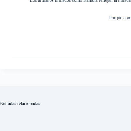
Los artículos firmados como Rambla reflejan la mirada ed
Porque comp
Entradas relacionadas