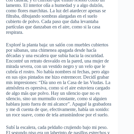
lamento. El interior olía a humedad y a algo dulzón,
como flores marchitas. La luz del atardecer apenas se
filtraba, dibujando sombras alargadas en el suelo
cubierto de polvo. Cada paso que daba levantaba
partículas que danzaban en el aire, como si la casa
respirara.
Exploré la planta baja: un salón con muebles cubiertos
por sábanas, una chimenea apagada desde hacía
décadas y una escalera que subía hacia la oscuridad.
Encontré un retrato desvaído en la pared, una mujer de
mirada severa, con un vestido negro y un velo que le
cubría el rostro. No había nombres ni fechas, pero algo
en sus ojos pintados me hizo estremecer. Decidí grabar
mis impresiones: “Día uno en la Casa de las Viudas. La
atmósfera es opresiva, como si el aire estuviera cargado
de algo más que polvo. Hay un silencio que no es
silencio, sino un murmullo constante, como si alguien
hablara justo fuera de mi alcance”. Apagué la grabadora
y me di cuenta de que, efectivamente, había un sonido:
un roce suave, como de tela arrastrándose por el suelo.
Subí la escalera, cada peldaño crujiendo bajo mi peso.
El segundo piso era un laberinto de pasillos estrechos y