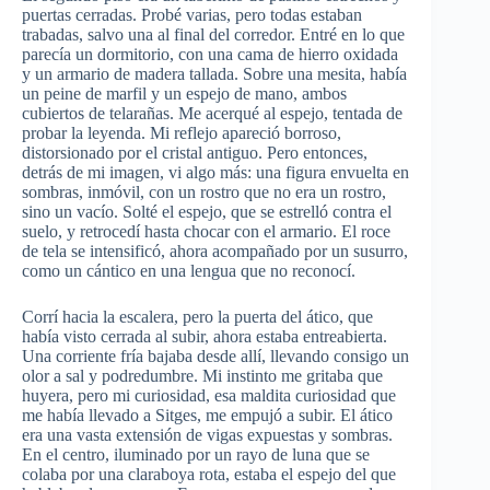
puertas cerradas. Probé varias, pero todas estaban
trabadas, salvo una al final del corredor. Entré en lo que
parecía un dormitorio, con una cama de hierro oxidada
y un armario de madera tallada. Sobre una mesita, había
un peine de marfil y un espejo de mano, ambos
cubiertos de telarañas. Me acerqué al espejo, tentada de
probar la leyenda. Mi reflejo apareció borroso,
distorsionado por el cristal antiguo. Pero entonces,
detrás de mi imagen, vi algo más: una figura envuelta en
sombras, inmóvil, con un rostro que no era un rostro,
sino un vacío. Solté el espejo, que se estrelló contra el
suelo, y retrocedí hasta chocar con el armario. El roce
de tela se intensificó, ahora acompañado por un susurro,
como un cántico en una lengua que no reconocí.
Corrí hacia la escalera, pero la puerta del ático, que
había visto cerrada al subir, ahora estaba entreabierta.
Una corriente fría bajaba desde allí, llevando consigo un
olor a sal y podredumbre. Mi instinto me gritaba que
huyera, pero mi curiosidad, esa maldita curiosidad que
me había llevado a Sitges, me empujó a subir. El ático
era una vasta extensión de vigas expuestas y sombras.
En el centro, iluminado por un rayo de luna que se
colaba por una claraboya rota, estaba el espejo del que