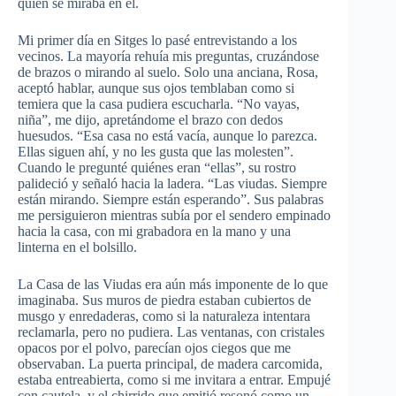
quien se miraba en él.
Mi primer día en Sitges lo pasé entrevistando a los
vecinos. La mayoría rehuía mis preguntas, cruzándose
de brazos o mirando al suelo. Solo una anciana, Rosa,
aceptó hablar, aunque sus ojos temblaban como si
temiera que la casa pudiera escucharla. “No vayas,
niña”, me dijo, apretándome el brazo con dedos
huesudos. “Esa casa no está vacía, aunque lo parezca.
Ellas siguen ahí, y no les gusta que las molesten”.
Cuando le pregunté quiénes eran “ellas”, su rostro
palideció y señaló hacia la ladera. “Las viudas. Siempre
están mirando. Siempre están esperando”. Sus palabras
me persiguieron mientras subía por el sendero empinado
hacia la casa, con mi grabadora en la mano y una
linterna en el bolsillo.
La Casa de las Viudas era aún más imponente de lo que
imaginaba. Sus muros de piedra estaban cubiertos de
musgo y enredaderas, como si la naturaleza intentara
reclamarla, pero no pudiera. Las ventanas, con cristales
opacos por el polvo, parecían ojos ciegos que me
observaban. La puerta principal, de madera carcomida,
estaba entreabierta, como si me invitara a entrar. Empujé
con cautela, y el chirrido que emitió resonó como un