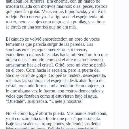
hablaban los rumores. Era enorme, con un marco de
madera tallada con motivos marinos: olas, peces, rostros
que parecían gritar. Me acerqué, hipnotizada, y miré mi
reflejo. Pero no era yo. La figura en el espejo tenía mi
rostro, pero sus ojos eran negros, sin pupilas, y su boca
se torcía en una sonrisa que no era mía.
El cántico se volvió ensordecedor, un coro de voces
femeninas que parecía surgir de las paredes. Las
sombras en el espejo comenzaron a moverse,
extendiendo manos huesudas hacia mí. Sentí un frío que
no era de este mundo, como si el aire mismo intentara
arrastrarme hacia el cristal. Grité, pero mi voz se perdió
en el coro. Corrí hacia la escalera, pero la puerta del
ático se cerró de golpe. Golpeé la madera, desesperada,
mientras las sombras del espejo se deslizaban fuera del
cristal, tomando forma a mi alrededor. Eran mujeres, o
lo que alguna vez lo fueron, con rostros demacrados y
velos que flotaban como si estuvieran bajo el agua.
“Quédate”, susurraban. “Únete a nosotras”.
No sé cómo logré abrir la puerta. Mis manos temblaban,
y mi corazón latía tan fuerte que pensé que estallaría.
Bajé las escaleras a trompicones, sintiendo sus dedos
fríos rozando mi nuca. Salí de la casa y corrí por el