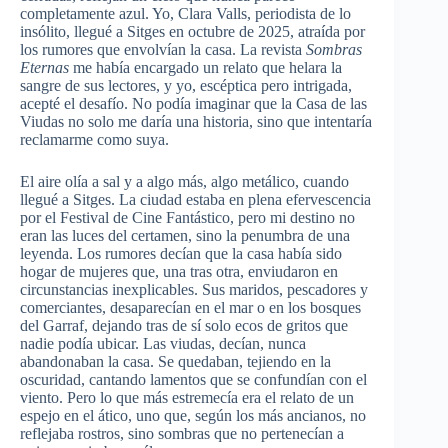
completamente azul. Yo, Clara Valls, periodista de lo
insólito, llegué a Sitges en octubre de 2025, atraída por
los rumores que envolvían la casa. La revista
Sombras
Eternas
me había encargado un relato que helara la
sangre de sus lectores, y yo, escéptica pero intrigada,
acepté el desafío. No podía imaginar que la Casa de las
Viudas no solo me daría una historia, sino que intentaría
reclamarme como suya.
El aire olía a sal y a algo más, algo metálico, cuando
llegué a Sitges. La ciudad estaba en plena efervescencia
por el Festival de Cine Fantástico, pero mi destino no
eran las luces del certamen, sino la penumbra de una
leyenda. Los rumores decían que la casa había sido
hogar de mujeres que, una tras otra, enviudaron en
circunstancias inexplicables. Sus maridos, pescadores y
comerciantes, desaparecían en el mar o en los bosques
del Garraf, dejando tras de sí solo ecos de gritos que
nadie podía ubicar. Las viudas, decían, nunca
abandonaban la casa. Se quedaban, tejiendo en la
oscuridad, cantando lamentos que se confundían con el
viento. Pero lo que más estremecía era el relato de un
espejo en el ático, uno que, según los más ancianos, no
reflejaba rostros, sino sombras que no pertenecían a