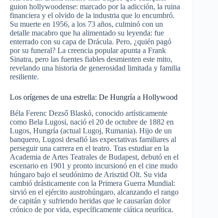
guion hollywoodense: marcado por la adicción, la ruina
financiera y el olvido de la industria que lo encumbró.
Su muerte en 1956, a los 73 años, culminó con un
detalle macabro que ha alimentado su leyenda: fue
enterrado con su capa de Drácula. Pero, ¿quién pagó
por su funeral? La creencia popular apunta a Frank
Sinatra, pero las fuentes fiables desmienten este mito,
revelando una historia de generosidad limitada y familia
resiliente.
Los orígenes de una estrella: De Hungría a Hollywood
Béla Ferenc Dezső Blaskó, conocido artísticamente
como Bela Lugosi, nació el 20 de octubre de 1882 en
Lugos, Hungría (actual Lugoj, Rumania). Hijo de un
banquero, Lugosi desafió las expectativas familiares al
perseguir una carrera en el teatro. Tras estudiar en la
Academia de Artes Teatrales de Budapest, debutó en el
escenario en 1901 y pronto incursionó en el cine mudo
húngaro bajo el seudónimo de Arisztid Olt. Su vida
cambió drásticamente con la Primera Guerra Mundial:
sirvió en el ejército austrohúngaro, alcanzando el rango
de capitán y sufriendo heridas que le causarían dolor
crónico de por vida, específicamente ciática neurítica.