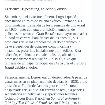
El declive: Typecasting, adicción y olvido
Sin embargo, el éxito fue efímero. Lugosi quedó
encasillado en roles de villano exótico, limitando sus
oportunidades. La salida de los Laemmle de Universal
en 1936, junto con una prohibición temporal de
películas de terror en Gran Bretaña (su mayor mercado),
hundió su carrera. Para finales de los años 30, sus
problemas de salud empeoraron: el dolor crónico lo
llevó a depender de opiáceos como morfina y
metadona, prescritos inicialmente por médicos. Esta
adicción, combinada con alcoholismo, afectó su
profesionalismo y reputación. En 1937, tuvo que
retirarse de un papel principal en
The Secret of Treasure
Island
debido al dolor.
Financieramente, Lugosi era un derrochador. A pesar de
ganar miles en su pico, acumuló deudas. En 1938, pidió
prestado al Fondo de Actores para cubrir facturas
hospitalarias de su hijo. Su carrera se redujo a papeles
secundarios en películas B y apariciones teatrales.
Colaboró con Boris Karloff en
Son of Frankenstein
(1939) y
The Ghost of Frankenstein
(1942), pero su