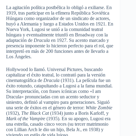
La agitación política postbélica lo obligó a exiliarse. En
1919, tras participar en la efímera República Soviética
Húngara como organizador de un sindicato de actores,
huyó a Alemania y luego a Estados Unidos en 1921. En
Nueva York, Lugosi se unió a la comunidad teatral
húngara y eventualmente triunfó en Broadway con la
adaptación de
Dracula
en 1927. Su acento marcado y
presencia imponente lo hicieron perfecto para el rol, que
interpretó en más de 200 funciones antes de llevarlo a
Los Ángeles.
Hollywood lo llamó. Universal Pictures, buscando
capitalizar el éxito teatral, lo contrató para la versión
cinematográfica de
Dracula
(1931). La película fue un
éxito rotundo, catapultando a Lugosi a la fama mundial.
Su interpretación, con frases icónicas como «I am
Dracula» pronunciadas con un acento seductor y
siniestro, definió al vampiro para generaciones. Siguió
una serie de éxitos en el género de terror:
White Zombie
(1932),
The Black Cat
(1934) junto a Boris Karloff, y
Mark of the Vampire
(1935). En su apogeo, Lugosi era
una estrella, casado cinco veces (su tercer matrimonio
con Lillian Arch le dio un hijo, Bela Jr., en 1938) y
viviendo un estilo de vida lujoso.