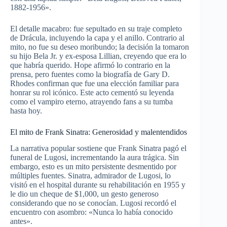
1882-1956».
El detalle macabro: fue sepultado en su traje completo
de Drácula, incluyendo la capa y el anillo. Contrario al
mito, no fue su deseo moribundo; la decisión la tomaron
su hijo Bela Jr. y ex-esposa Lillian, creyendo que era lo
que habría querido. Hope afirmó lo contrario en la
prensa, pero fuentes como la biografía de Gary D.
Rhodes confirman que fue una elección familiar para
honrar su rol icónico. Este acto cementó su leyenda
como el vampiro eterno, atrayendo fans a su tumba
hasta hoy.
El mito de Frank Sinatra: Generosidad y malentendidos
La narrativa popular sostiene que Frank Sinatra pagó el
funeral de Lugosi, incrementando la aura trágica. Sin
embargo, esto es un mito persistente desmentido por
múltiples fuentes. Sinatra, admirador de Lugosi, lo
visitó en el hospital durante su rehabilitación en 1955 y
le dio un cheque de $1,000, un gesto generoso
considerando que no se conocían. Lugosi recordó el
encuentro con asombro: «Nunca lo había conocido
antes».