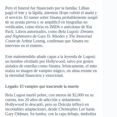
Pero el funeral fue financiado por la familia: Lillian
pagó el lote y la lápida, mientras Hope cubrió el ataúd y
el servicio. El rumor sobre Sinatra probablemente surgió
de su ayuda previa y se amplificó en biografías no
verificadas, como trivia en IMDb o anécdotas de Rat
Pack. Libros autorizados, como
Bela Lugosi: Dreams
and Nightmares
de Gary D. Rhodes y
The Immortal
Count
de Arthur Lennig, confirman que Sinatra no
intervino en el entierro.
Este malentendido añade capas a la leyenda de Lugosi:
un hombre olvidado por Hollywood, salvo por gestos
aislados de estrellas como Sinatra. Irónicamente, el mito
realza su imagen de vampiro trágico, un alma errante en
la eternidad financiera y emocional.
Legado: El vampiro que trasciende la muerte
Bela Lugosi murió pobre, con menos de $2,000 en su
cuenta, tras 20 años de adicción y aislamiento.
Hollywood lo descartó, pero su Drácula influyó en
incontables adaptaciones, desde Christopher Lee hasta
Gary Oldman. Su tumba, con la capa debajo, simboliza