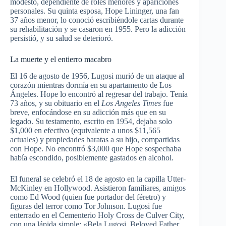
modesto, dependiente de roles menores y apariciones
personales. Su quinta esposa, Hope Lininger, una fan
37 años menor, lo conoció escribiéndole cartas durante
su rehabilitación y se casaron en 1955. Pero la adicción
persistió, y su salud se deterioró.
La muerte y el entierro macabro
El 16 de agosto de 1956, Lugosi murió de un ataque al
corazón mientras dormía en su apartamento de Los
Ángeles. Hope lo encontró al regresar del trabajo. Tenía
73 años, y su obituario en el
Los Angeles Times
fue
breve, enfocándose en su adicción más que en su
legado. Su testamento, escrito en 1954, dejaba solo
$1,000 en efectivo (equivalente a unos $11,565
actuales) y propiedades baratas a su hijo, compartidas
con Hope. No encontró $3,000 que Hope sospechaba
había escondido, posiblemente gastados en alcohol.
El funeral se celebró el 18 de agosto en la capilla Utter-
McKinley en Hollywood. Asistieron familiares, amigos
como Ed Wood (quien fue portador del féretro) y
figuras del terror como Tor Johnson. Lugosi fue
enterrado en el Cementerio Holy Cross de Culver City,
con una lápida simple: «Bela Lugosi, Beloved Father,