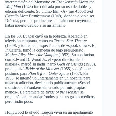
interpretación del Monstruo en
Frankenstein Meets the
Wolf Man
(1943) fue criticada por su uso de dobles y
edición deficiente. Su último film «A» fue
Abbott and
Costello Meet Frankenstein
(1948), donde volvió a ser
Drácula, pero los productores inicialmente creyeron que
había muerto debido a su aislamiento.
En los 50, Lugosi cayó en la pobreza. Apareció en
televisión temprana, como en
Texaco Star Theatre
(1949), y toured con espectáculos de «spook show». En
Inglaterra, filmó la comedia de bajo presupuesto,
Mother Riley Meets the Vampire
(1952). Su asociación
con Edward D. Wood Jr., el «peor director de la
historia», marcó su nadir: narró
Glen or Glenda
(1953),
protagonizó
Bride of the Monster
(1955) y dejó metraje
póstumo para
Plan 9 from Outer Space
(1957). En
1955, se internó voluntariamente en un hospital para
tratar su adicción, declarando públicamente: «Soy el
monstruo de Frankenstein creado por mis propias
manos». La premiere de
Bride of the Monster
se
organizó para recaudar fondos para sus gastos médicos,
pero rindió poco.
Hollywood lo olvidó. Lugosi vivía en un apartamento