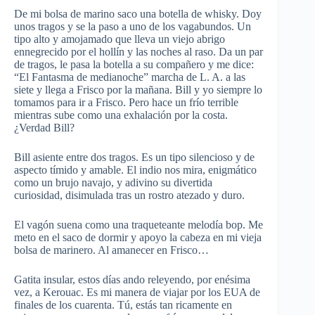
De mi bolsa de marino saco una botella de whisky. Doy
unos tragos y se la paso a uno de los vagabundos. Un
tipo alto y amojamado que lleva un viejo abrigo
ennegrecido por el hollín y las noches al raso. Da un par
de tragos, le pasa la botella a su compañero y me dice:
“El Fantasma de medianoche” marcha de L. A. a las
siete y llega a Frisco por la mañana. Bill y yo siempre lo
tomamos para ir a Frisco. Pero hace un frío terrible
mientras sube como una exhalación por la costa.
¿Verdad Bill?
Bill asiente entre dos tragos. Es un tipo silencioso y de
aspecto tímido y amable. El indio nos mira, enigmático
como un brujo navajo, y adivino su divertida
curiosidad, disimulada tras un rostro atezado y duro.
El vagón suena como una traqueteante melodía bop. Me
meto en el saco de dormir y apoyo la cabeza en mi vieja
bolsa de marinero. Al amanecer en Frisco…
Gatita insular, estos días ando releyendo, por enésima
vez, a Kerouac. Es mi manera de viajar por los EUA de
finales de los cuarenta. Tú, estás tan ricamente en