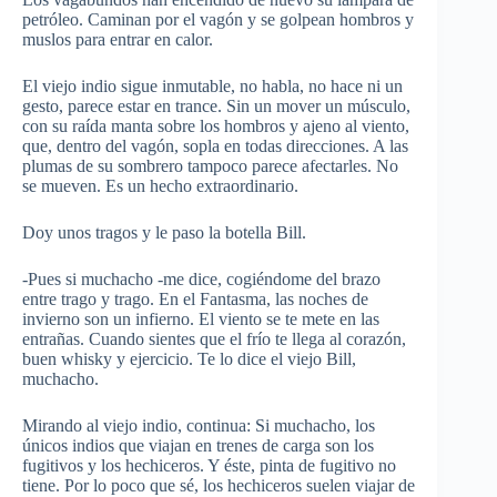
petróleo. Caminan por el vagón y se golpean hombros y
muslos para entrar en calor.
El viejo indio sigue inmutable, no habla, no hace ni un
gesto, parece estar en trance. Sin un mover un músculo,
con su raída manta sobre los hombros y ajeno al viento,
que, dentro del vagón, sopla en todas direcciones. A las
plumas de su sombrero tampoco parece afectarles. No
se mueven. Es un hecho extraordinario.
Doy unos tragos y le paso la botella Bill.
-Pues si muchacho -me dice, cogiéndome del brazo
entre trago y trago. En el Fantasma, las noches de
invierno son un infierno. El viento se te mete en las
entrañas. Cuando sientes que el frío te llega al corazón,
buen whisky y ejercicio. Te lo dice el viejo Bill,
muchacho.
Mirando al viejo indio, continua: Si muchacho, los
únicos indios que viajan en trenes de carga son los
fugitivos y los hechiceros. Y éste, pinta de fugitivo no
tiene. Por lo poco que sé, los hechiceros suelen viajar de