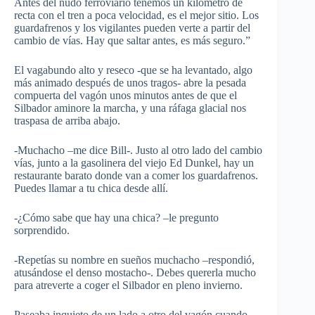
Antes del nudo ferroviario tenemos un kilómetro de
recta con el tren a poca velocidad, es el mejor sitio. Los
guardafrenos y los vigilantes pueden verte a partir del
cambio de vías. Hay que saltar antes, es más seguro.”
El vagabundo alto y reseco -que se ha levantado, algo
más animado después de unos tragos- abre la pesada
compuerta del vagón unos minutos antes de que el
Silbador aminore la marcha, y una ráfaga glacial nos
traspasa de arriba abajo.
-Muchacho –me dice Bill-. Justo al otro lado del cambio
vías, junto a la gasolinera del viejo Ed Dunkel, hay un
restaurante barato donde van a comer los guardafrenos.
Puedes llamar a tu chica desde allí.
-¿Cómo sabe que hay una chica? –le pregunto
sorprendido.
-Repetías su nombre en sueños muchacho –respondió,
atusándose el denso mostacho-. Debes quererla mucho
para atreverte a coger el Silbador en pleno invierno.
Paseaba inquieto de un lado a otro del vagón cuando