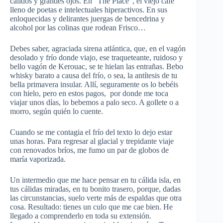
cálidos y grandes ojos. En “The Place”, el viejo café
lleno de poetas e intelectuales hiperactivos. En sus
enloquecidas y delirantes juergas de bencedrina y
alcohol por las colinas que rodean Frisco…
Debes saber, agraciada sirena atlántica, que, en el vagón
desolado y frío donde viajo, ese traqueteante, ruidoso y
bello vagón de Kerouac, se te hielan las entrañas. Bebo
whisky barato a causa del frío, o sea, la antítesis de tu
bella primavera insular. Allí, seguramente os lo bebéis
con hielo, pero en estos pagos, por donde me toca
viajar unos días, lo bebemos a palo seco. A gollete o a
morro, según quién lo cuente.
Cuando se me contagia el frío del texto lo dejo estar
unas horas. Para regresar al glacial y trepidante viaje
con renovados bríos, me fumo un par de globos de
maría vaporizada.
Un intermedio que me hace pensar en tu cálida isla, en
tus cálidas miradas, en tu bonito trasero, porque, dadas
las circunstancias, suelo verte más de espaldas que otra
cosa. Resultado: tienes un culo que me cae bien. He
llegado a comprenderlo en toda su extensión.