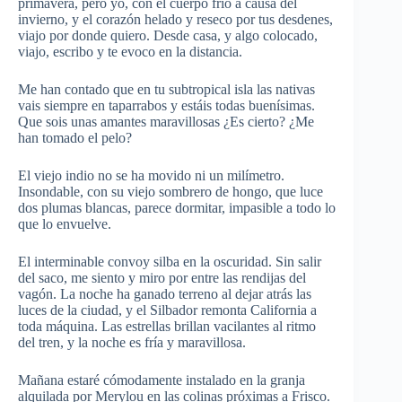
primavera, pero yo, con el cuerpo frío a causa del
invierno, y el corazón helado y reseco por tus desdenes,
viajo por donde quiero. Desde casa, y algo colocado,
viajo, escribo y te evoco en la distancia.
Me han contado que en tu subtropical isla las nativas
vais siempre en taparrabos y estáis todas buenísimas.
Que sois unas amantes maravillosas ¿Es cierto? ¿Me
han tomado el pelo?
El viejo indio no se ha movido ni un milímetro.
Insondable, con su viejo sombrero de hongo, que luce
dos plumas blancas, parece dormitar, impasible a todo lo
que lo envuelve.
El interminable convoy silba en la oscuridad. Sin salir
del saco, me siento y miro por entre las rendijas del
vagón. La noche ha ganado terreno al dejar atrás las
luces de la ciudad, y el Silbador remonta California a
toda máquina. Las estrellas brillan vacilantes al ritmo
del tren, y la noche es fría y maravillosa.
Mañana estaré cómodamente instalado en la granja
alquilada por Merylou en las colinas próximas a Frisco.