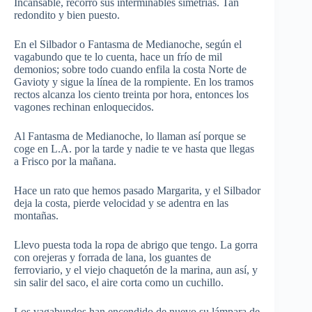
Incansable, recorro sus interminables simetrías. Tan
redondito y bien puesto.
En el Silbador o Fantasma de Medianoche, según el
vagabundo que te lo cuenta, hace un frío de mil
demonios; sobre todo cuando enfila la costa Norte de
Gavioty y sigue la línea de la rompiente. En los tramos
rectos alcanza los ciento treinta por hora, entonces los
vagones rechinan enloquecidos.
Al Fantasma de Medianoche, lo llaman así porque se
coge en L.A. por la tarde y nadie te ve hasta que llegas
a Frisco por la mañana.
Hace un rato que hemos pasado Margarita, y el Silbador
deja la costa, pierde velocidad y se adentra en las
montañas.
Llevo puesta toda la ropa de abrigo que tengo. La gorra
con orejeras y forrada de lana, los guantes de
ferroviario, y el viejo chaquetón de la marina, aun así, y
sin salir del saco, el aire corta como un cuchillo.
Los vagabundos han encendido de nuevo su lámpara de