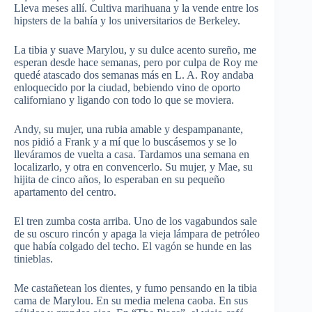
Lleva meses allí. Cultiva marihuana y la vende entre los
hipsters de la bahía y los universitarios de Berkeley.
La tibia y suave Marylou, y su dulce acento sureño, me
esperan desde hace semanas, pero por culpa de Roy me
quedé atascado dos semanas más en L. A. Roy andaba
enloquecido por la ciudad, bebiendo vino de oporto
californiano y ligando con todo lo que se moviera.
Andy, su mujer, una rubia amable y despampanante,
nos pidió a Frank y a mí que lo buscásemos y se lo
lleváramos de vuelta a casa. Tardamos una semana en
localizarlo, y otra en convencerlo. Su mujer, y Mae, su
hijita de cinco años, lo esperaban en su pequeño
apartamento del centro.
El tren zumba costa arriba. Uno de los vagabundos sale
de su oscuro rincón y apaga la vieja lámpara de petróleo
que había colgado del techo. El vagón se hunde en las
tinieblas.
Me castañetean los dientes, y fumo pensando en la tibia
cama de Marylou. En su media melena caoba. En sus