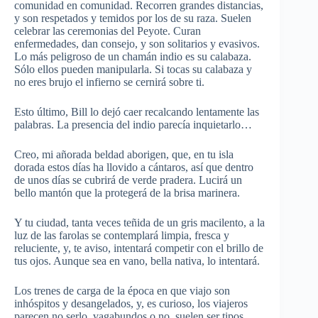
comunidad en comunidad. Recorren grandes distancias,
y son respetados y temidos por los de su raza. Suelen
celebrar las ceremonias del Peyote. Curan
enfermedades, dan consejo, y son solitarios y evasivos.
Lo más peligroso de un chamán indio es su calabaza.
Sólo ellos pueden manipularla. Si tocas su calabaza y
no eres brujo el infierno se cernirá sobre ti.
Esto último, Bill lo dejó caer recalcando lentamente las
palabras. La presencia del indio parecía inquietarlo…
Creo, mi añorada beldad aborigen, que, en tu isla
dorada estos días ha llovido a cántaros, así que dentro
de unos días se cubrirá de verde pradera. Lucirá un
bello mantón que la protegerá de la brisa marinera.
Y tu ciudad, tanta veces teñida de un gris macilento, a la
luz de las farolas se contemplará limpia, fresca y
reluciente, y, te aviso, intentará competir con el brillo de
tus ojos. Aunque sea en vano, bella nativa, lo intentará.
Los trenes de carga de la época en que viajo son
inhóspitos y desangelados, y, es curioso, los viajeros
parecen no serlo, vagabundos o no, suelen ser tipos