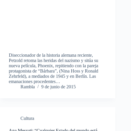
Diseccionador de la historia alemana reciente,
Petzold retoma las heridas del nazismo y sitúa su
nueva película, Phoenix, repitiendo con la pareja
protagonista de “Bárbara”, (Nina Hoss y Ronald
Zehrfeld), a mediados de 1945 y en Berlín. Las
emanaciones procedentes…
Rambla
9 de junio de 2015
Cultura
Ana Messuti: “Cualquier Estado del mundo está