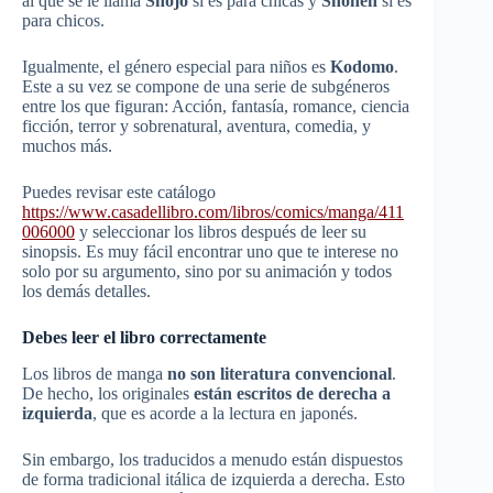
al que se le llama
Shöjo
si es para chicas y
Shönen
si es
para chicos.
Igualmente, el género especial para niños es
Kodomo
.
Este a su vez se compone de una serie de subgéneros
entre los que figuran: Acción, fantasía, romance, ciencia
ficción, terror y sobrenatural, aventura, comedia, y
muchos más.
Puedes revisar este catálogo
https://www.casadellibro.com/libros/comics/manga/411
006000
y seleccionar los libros después de leer su
sinopsis. Es muy fácil encontrar uno que te interese no
solo por su argumento, sino por su animación y todos
los demás detalles.
Debes leer el libro correctamente
Los libros de manga
no son literatura convencional
.
De hecho, los originales
están escritos de derecha a
izquierda
, que es acorde a la lectura en japonés.
Sin embargo, los traducidos a menudo están dispuestos
de forma tradicional itálica de izquierda a derecha. Esto