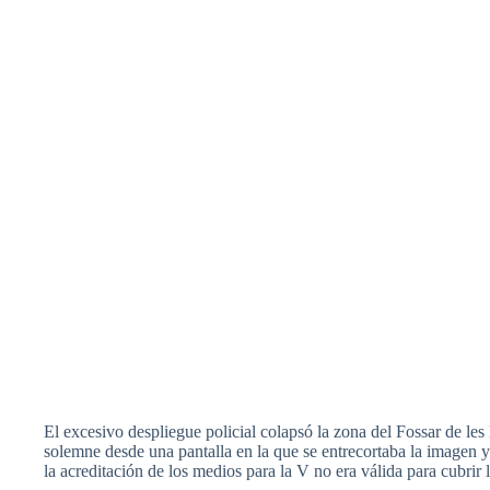
El
excesivo
despliegue
policial
colapsó
la
zona
del
Fossar
de les
solemne
desde
una
pantalla
en la
que
se
entrecortaba
la
imagen
y
la
acreditación
de los
medios
para
la V no era
válida
para
cubrir