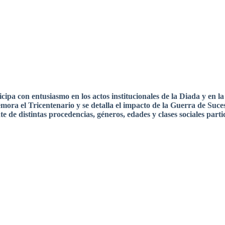
icipa
con
entusiasmo
en los
actos
institucionales
de la
Diada
y en l
emora
el
Tricentenario
y se
detalla
el
impacto
de la Guerra de
Suce
te
de
distintas
procedencias
,
géneros
,
edades
y
clases
sociales
parti