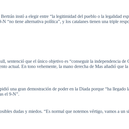
Bertrán instó a elegir entre “la legitimidad del pueblo o la legalidad e
9-N “no tiene alternativa política”, y los catalanes tienen una triple res
l, sentenció que el único objetivo es “conseguir la independencia de 
mento actual. En tono vehemente, la mano derecha de Mas añadió que la c
idió una gran demostración de poder en la Diada porque “ha llegado la h
nas el 9-N”.
 posibles dudas y miedos. “Es normal que notemos vértigo, vamos a un s