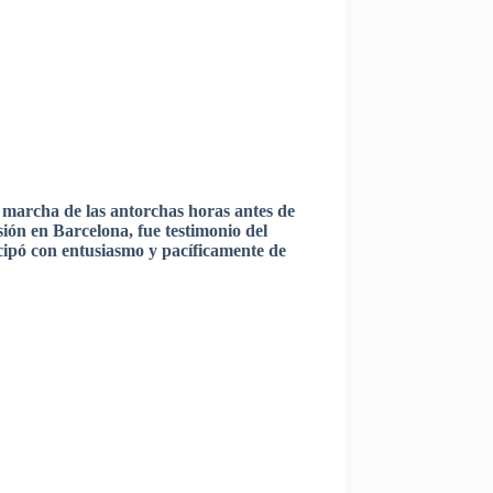
a
marcha
de
las
antorchas
horas
antes de
sión
en Barcelona,
fue
testimonio
del
cipó
con
entusiasmo
y
pacíficamente
de