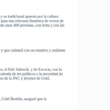
 y
su
tradicional
apuesta
por
la
cultura
:
para
una
relectura
flamenca
de versos de
nte
unas
400 personas, con
Iceta
y con
las
y
que
culminó
con un
emotivo
y
unánime
s, el País Valencià y de Escocia, con la
entía de los políticos o la necesidad de
ros de la JNC y jóvenes de Unió.
, Uriel Bertrán, aseguró que la