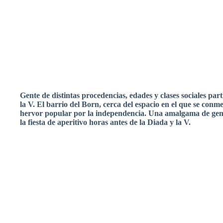
Gente
de
distintas
procedencias
,
edades
y
clases
sociales
part
la V. El barrio del Born,
cerca
del
espacio
en el
que
se
conm
hervor
popular
por
la
independencia
.
Una
amalgama
de
gen
la fiesta de
aperitivo
horas
antes de la
Diada
y la V.