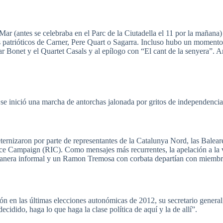
Mar (antes se
celebraba
en el
Parc
de la
Ciutadella
el 11
por
la
mañana
)
s
patrióticos
de
Carner
,
Pere
Quart o
Sagarra
.
Incluso
hubo
un
momento
ar
Bonet
y el Quartet
Casals
y al
epílogo
con “El cant de la
senyera”
. A
 se
inició
una
marcha
de
antorchas
jalonada
por
gritos
de
independencia
eternizaron
por
parte de representantes de la Catalunya Nord,
las
Baleare
 Campaign (RIC). Como mensajes más recurrentes, la apelación a la val
e manera informal y un Ramon Tremosa con corbata departían con miemb
ón en las últimas elecciones autonómicas de 2012, su secretario general
cidido, haga lo que haga la clase política de aquí y la de allí”.