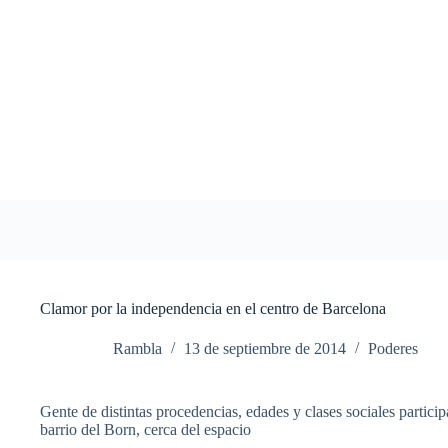
Saltar
al
contenido
Clamor por la independencia en el centro de Barcelona
Rambla
13 de septiembre de 2014
Poderes
Gente
de
distintas
procedencias
,
edades
y
clases
sociales
particip
barrio del Born,
cerca
del
espacio