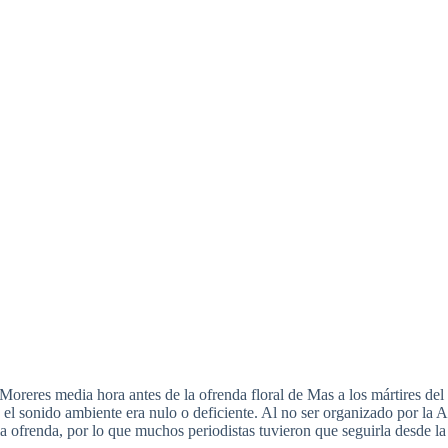
Moreres
media
hora
antes de la
ofrenda
floral de
Mas
a los
mártires
del
 el
sonido
ambiente
era
nulo
o
deficiente
. Al no
ser
organizado
por
la 
la
ofrenda
,
por
lo
que
muchos
periodistas
tuvieron
que
seguirla
desde
l