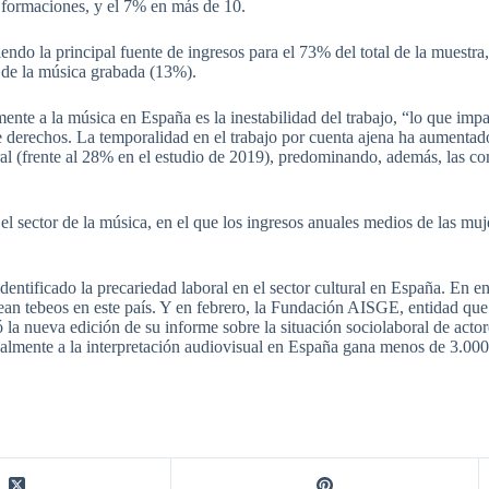
z formaciones, y el 7% en más de 10.
endo la principal fuente de ingresos para el 73% del total de la muestra
de la música grabada (13%).
ente a la música en España es la inestabilidad del trabajo, “lo que imp
de derechos. La temporalidad en el trabajo por cuenta ajena ha aumenta
al (frente al 28% en el estudio de 2019), predominando, además, las co
el sector de la música, en el que los ingresos anuales medios de las mu
dentificado la precariedad laboral en el sector cultural en España. En e
rean tebeos en este país. Y en febrero, la Fundación AISGE, entidad qu
tó la nueva edición de su informe sobre la situación sociolaboral de actore
almente a la interpretación audiovisual en España gana menos de 3.000