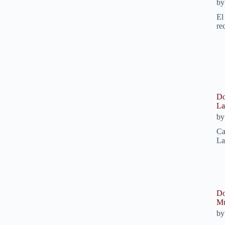
b
El
re
Do
La
b
Ca
La
Do
Mu
b