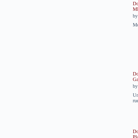
Do
ME
b
Mo
Do
Ga
b
Un
ru
Do
Pl