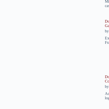
Mi
ca
Do
Ga
b
Ex
Fr
Do
Co
b
Ac
lo