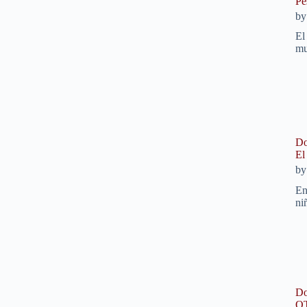
Pe
b
El
mu
Do
El
b
En
ni
Do
OT