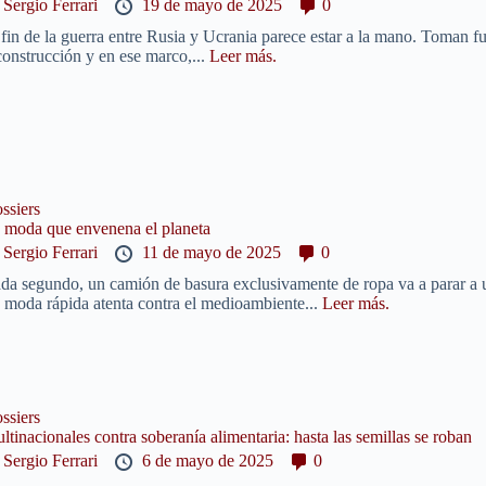
y
Sergio Ferrari
19 de mayo de 2025
0
 fin de la guerra entre Rusia y Ucrania parece estar a la mano. Toman fuer
construcción y en ese marco,...
Leer más.
ssiers
 moda que envenena el planeta
y
Sergio Ferrari
11 de mayo de 2025
0
da segundo, un camión de basura exclusivamente de ropa va a parar a un
 moda rápida atenta contra el medioambiente...
Leer más.
ssiers
ltinacionales contra soberanía alimentaria: hasta las semillas se roban
y
Sergio Ferrari
6 de mayo de 2025
0