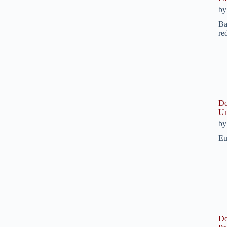
b
Ba
re
Do
Un
b
Eu
Do