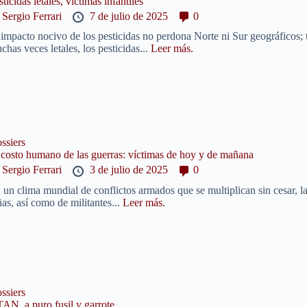
sticidas letales, víctimas infantiles
y
Sergio Ferrari
7 de julio de 2025
0
 impacto nocivo de los pesticidas no perdona Norte ni Sur geográficos;
chas veces letales, los pesticidas...
Leer más.
ssiers
 costo humano de las guerras: víctimas de hoy y de mañana
y
Sergio Ferrari
3 de julio de 2025
0
 un clima mundial de conflictos armados que se multiplican sin cesar, la
ñas, así como de militantes...
Leer más.
ssiers
AN, a puro fusil y garrote