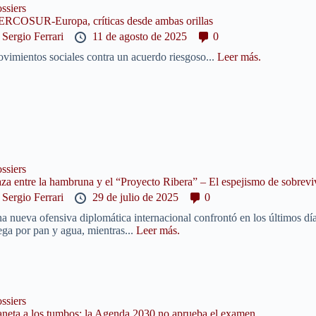
ssiers
RCOSUR-Europa, críticas desde ambas orillas
y
Sergio Ferrari
11 de agosto de 2025
0
vimientos sociales contra un acuerdo riesgoso...
Leer más.
ssiers
za entre la hambruna y el “Proyecto Ribera” – El espejismo de sobrevi
y
Sergio Ferrari
29 de julio de 2025
0
a nueva ofensiva diplomática internacional confrontó en los últimos días 
ega por pan y agua, mientras...
Leer más.
ssiers
aneta a los tumbos: la Agenda 2030 no aprueba el examen