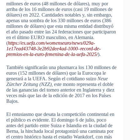
millones de euros (48 millones de dólares), muy por
arriba de los 16 millones de euros (casi 19 millones de
dólares) en 2022. Cantidades notables y, sin embargo,
apenas una sombra de los 330 millones de euros (386
millones de dólares) que esta misma entidad distribuyó
el año pasado entre las 24 federaciones que participaron
en el último EURO masculino, en Alemania.
(
https://es.uefa.com/womenseuro/news/029a-
1e17ead43748-3e2b92dee4ad-1000–record-de-
premios-en-la-euro-femenina-de-la-uefa-2025
/
).
También significarán una plusmarca los 130 millones de
euros (152 millones de dólares) que la Eurocopa le
generará a la UEFA. Según el cotidiano suizo
Neue
Zürcher Zeitung (NZZ),
este monto representa el doble
de las ganancias del torneo anterior en Inglaterra y diez
veces más que las de la edición de 2017 en los Países
Bajos.
El entusiasmo que desata la competición continental en
el público es evidente. El domingo 6 de julio, poco
antes del partido entre Suiza e Islandia en la ciudad de
Berna, la hinchada local protagonizó una caminata por
el centro histórico hasta el estadio Wankdorf, con más