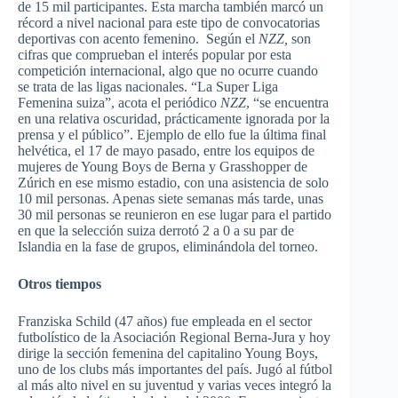
de 15 mil participantes. Esta marcha también marcó un
récord a nivel nacional para este tipo de convocatorias
deportivas con acento femenino. Según el
NZZ,
son
cifras que comprueban el interés popular por esta
competición internacional, algo que no ocurre cuando
se trata de las ligas nacionales. “La Super Liga
Femenina suiza”, acota el periódico
NZZ
, “se encuentra
en una relativa oscuridad, prácticamente ignorada por la
prensa y el público”. Ejemplo de ello fue la última final
helvética, el 17 de mayo pasado, entre los equipos de
mujeres de Young Boys de Berna y Grasshopper de
Zúrich en ese mismo estadio, con una asistencia de solo
10 mil personas. Apenas siete semanas más tarde, unas
30 mil personas se reunieron en ese lugar para el partido
en que la selección suiza derrotó 2 a 0 a su par de
Islandia en la fase de grupos, eliminándola del torneo.
Otros tiempos
Franziska Schild (47 años) fue empleada en el sector
futbolístico de la Asociación Regional Berna-Jura y hoy
dirige la sección femenina del capitalino Young Boys,
uno de los clubs más importantes del país. Jugó al fútbol
al más alto nivel en su juventud y varias veces integró la