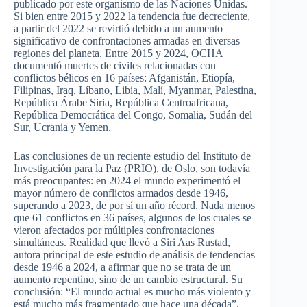
publicado por este organismo de las Naciones Unidas.
Si bien entre 2015 y 2022 la tendencia fue decreciente,
a partir del 2022 se revirtió debido a un aumento
significativo de confrontaciones armadas en diversas
regiones del planeta. Entre 2015 y 2024, OCHA
documentó muertes de civiles relacionadas con
conflictos bélicos en 16 países: Afganistán, Etiopía,
Filipinas, Iraq, Líbano, Libia, Malí, Myanmar, Palestina,
República Árabe Siria, República Centroafricana,
República Democrática del Congo, Somalia, Sudán del
Sur, Ucrania y Yemen.
Las conclusiones de un reciente estudio del Instituto de
Investigación para la Paz (PRIO), de Oslo, son todavía
más preocupantes:
en 2024 el mundo experimentó el
mayor número de conflictos armados desde 1946,
superando a 2023, de por sí un año récord. Nada menos
que 61 conflictos en 36 países, algunos de los cuales se
vieron afectados por múltiples confrontaciones
simultáneas. Realidad que llevó a Siri Aas Rustad,
autora principal de este estudio de análisis de tendencias
desde 1946 a 2024, a afirmar que no se trata de un
aumento repentino, sino de un cambio estructural. Su
conclusión: “El mundo actual es mucho más violento y
está mucho más fragmentado que hace una década”.