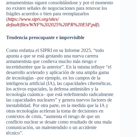
armamentistas siguen consolidándose y por el momento
no existen señales de negociaciones para renovar los
frágiles acuerdos o bien para reemplazarlos
(
https://www.sipri.org/sites/
default/files/WNF%202025%20PR%
20ESP.pdf
)
.
Tendencia preocupante e imprevisible
Como enfatiza el SIPRI en su Informe 2025, “todo
apunta a que se está gestando una nueva carrera
armamentista que conlleva mucho más riesgo e
incertidumbre que la anterior”. En la misma influye “el
desarrollo acelerado y aplicación de una amplia gama
de tecnologías –por ejemplo, en los campos de la
inteligencia artificial (IA), las capacidades cibernéticas,
los activos espaciales, la defensa antimisiles y la
tecnología cuántica– que está redefiniendo radicalmente
las capacidades nucleares” y genera nuevos factores de
inestabilidad. Por otra parte, en la medida que la IA y
otras tecnologías aceleran la toma de decisiones en
contextos de crisis, “aumenta el riesgo de que un
conflicto nuclear se desate como resultado de una mala
comunicación, un malentendido o un accidente
técnico”.