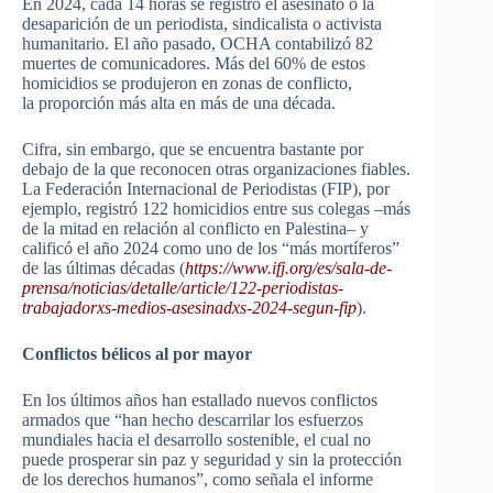
En 2024, cada 14 horas se registró el asesinato o la
desaparición de un periodista, sindicalista o activista
humanitario. El año pasado, OCHA contabilizó 82
muertes de comunicadores. Más del 60% de estos
homicidios se produjeron en zonas de conflicto,
la proporción más alta en más de una década.
Cifra, sin embargo, que se encuentra bastante por
debajo de la que reconocen otras organizaciones fiables.
La Federación Internacional de Periodistas (FIP), por
ejemplo, registró 122 homicidios entre sus colegas –más
de la mitad en relación al conflicto en Palestina– y
calificó el año 2024 como uno de los “más mortíferos”
de las últimas décadas (
https://www.ifj.org/es/sala-
de-
prensa/noticias/detalle/
article/122-periodistas-
trabajadorxs-medios-
asesinadxs-2024-segun-fip
).
Conflictos bélicos al por mayor
En los últimos años han estallado nuevos conflictos
armados que “han hecho descarrilar los esfuerzos
mundiales hacia el desarrollo sostenible, el cual no
puede prosperar sin paz y seguridad y sin la protección
de los derechos humanos”, como señala el informe