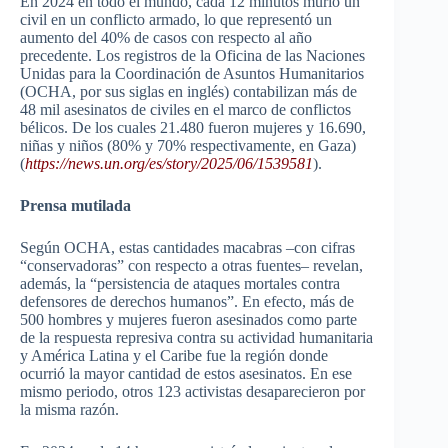
En 2024 en todo el mundo, cada 12 minutos murió un
civil en un conflicto armado, lo que representó un
aumento del 40% de casos con respecto al año
precedente. Los registros de la Oficina de las Naciones
Unidas para la Coordinación de Asuntos Humanitarios
(OCHA, por sus siglas en inglés) contabilizan más de
48 mil asesinatos de civiles en el marco de conflictos
bélicos. De los cuales 21.480 fueron mujeres y 16.690,
niñas y niños (80% y 70% respectivamente, en Gaza)
(
https://news.un.org/es/story/
2025/06/153958
1
).
Prensa mutilada
Según OCHA, estas cantidades macabras –con cifras
“conservadoras” con respecto a otras fuentes– revelan,
además, la “persistencia de ataques mortales contra
defensores de derechos humanos”. En efecto, más de
500 hombres y mujeres fueron asesinados como parte
de la respuesta represiva contra su actividad humanitaria
y América Latina y el Caribe fue la región donde
ocurrió la mayor cantidad de estos asesinatos. En ese
mismo periodo, otros 123 activistas desaparecieron por
la misma razón.