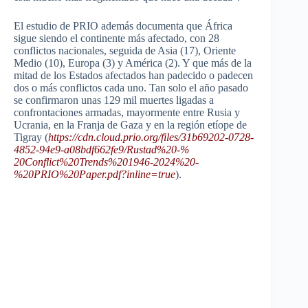
El estudio de PRIO además documenta que África
sigue siendo el continente más afectado, con 28
conflictos nacionales, seguida de Asia (17), Oriente
Medio (10), Europa (3) y América (2). Y que más de la
mitad de los Estados afectados han padecido o padecen
dos o más conflictos cada uno. Tan solo el año pasado
se confirmaron unas 129 mil muertes ligadas a
confrontaciones armadas, mayormente entre Rusia y
Ucrania, en la Franja de Gaza y en la región etíope de
Tigray (
https://cdn.cloud.prio.org/
files/31b69202-0728-
4852-94e9-
a08bdf662fe9/Rustad%20-%
20Conflict%20Trends%201946-
2024%20-
%20PRIO%20Paper.pdf?
inline=true
).