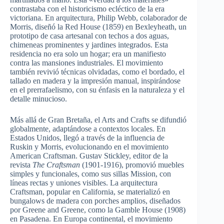
contrastaba con el historicismo ecléctico de la era
victoriana. En arquitectura, Philip Webb, colaborador de
Morris, diseñó la Red House (1859) en Bexleyheath, un
prototipo de casa artesanal con techos a dos aguas,
chimeneas prominentes y jardines integrados. Esta
residencia no era solo un hogar; era un manifiesto
contra las mansiones industriales. El movimiento
también revivió técnicas olvidadas, como el bordado, el
tallado en madera y la impresión manual, inspirándose
en el prerrafaelismo, con su énfasis en la naturaleza y el
detalle minucioso.
Más allá de Gran Bretaña, el Arts and Crafts se difundió
globalmente, adaptándose a contextos locales. En
Estados Unidos, llegó a través de la influencia de
Ruskin y Morris, evolucionando en el movimiento
American Craftsman. Gustav Stickley, editor de la
revista
The Craftsman
(1901-1916), promovió muebles
simples y funcionales, como sus sillas Mission, con
líneas rectas y uniones visibles. La arquitectura
Craftsman, popular en California, se materializó en
bungalows de madera con porches amplios, diseñados
por Greene and Greene, como la Gamble House (1908)
en Pasadena. En Europa continental, el movimiento