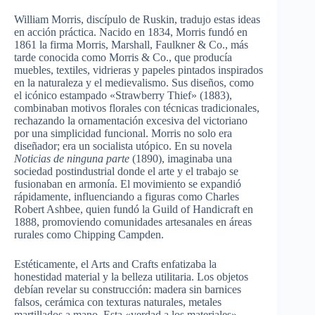
William Morris, discípulo de Ruskin, tradujo estas ideas
en acción práctica. Nacido en 1834, Morris fundó en
1861 la firma Morris, Marshall, Faulkner & Co., más
tarde conocida como Morris & Co., que producía
muebles, textiles, vidrieras y papeles pintados inspirados
en la naturaleza y el medievalismo. Sus diseños, como
el icónico estampado «Strawberry Thief» (1883),
combinaban motivos florales con técnicas tradicionales,
rechazando la ornamentación excesiva del victoriano
por una simplicidad funcional. Morris no solo era
diseñador; era un socialista utópico. En su novela
Noticias de ninguna parte
(1890), imaginaba una
sociedad postindustrial donde el arte y el trabajo se
fusionaban en armonía. El movimiento se expandió
rápidamente, influenciando a figuras como Charles
Robert Ashbee, quien fundó la Guild of Handicraft en
1888, promoviendo comunidades artesanales en áreas
rurales como Chipping Campden.
Estéticamente, el Arts and Crafts enfatizaba la
honestidad material y la belleza utilitaria. Los objetos
debían revelar su construcción: madera sin barnices
falsos, cerámica con texturas naturales, metales
martillados a mano. Esta «verdad a los materiales»