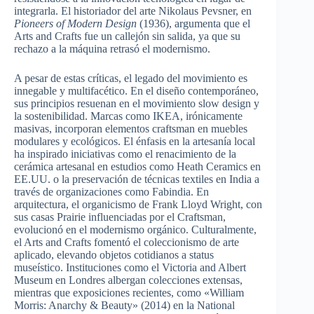
integrarla. El historiador del arte Nikolaus Pevsner, en
Pioneers of Modern Design
(1936), argumenta que el
Arts and Crafts fue un callejón sin salida, ya que su
rechazo a la máquina retrasó el modernismo.
A pesar de estas críticas, el legado del movimiento es
innegable y multifacético. En el diseño contemporáneo,
sus principios resuenan en el movimiento slow design y
la sostenibilidad. Marcas como IKEA, irónicamente
masivas, incorporan elementos craftsman en muebles
modulares y ecológicos. El énfasis en la artesanía local
ha inspirado iniciativas como el renacimiento de la
cerámica artesanal en estudios como Heath Ceramics en
EE.UU. o la preservación de técnicas textiles en India a
través de organizaciones como Fabindia. En
arquitectura, el organicismo de Frank Lloyd Wright, con
sus casas Prairie influenciadas por el Craftsman,
evolucionó en el modernismo orgánico. Culturalmente,
el Arts and Crafts fomentó el coleccionismo de arte
aplicado, elevando objetos cotidianos a status
museístico. Instituciones como el Victoria and Albert
Museum en Londres albergan colecciones extensas,
mientras que exposiciones recientes, como «William
Morris: Anarchy & Beauty» (2014) en la National