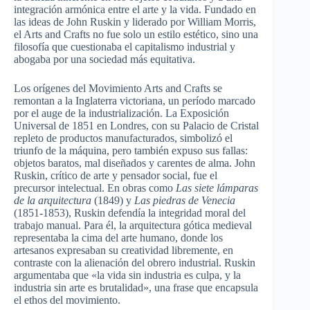
integración armónica entre el arte y la vida. Fundado en
las ideas de John Ruskin y liderado por William Morris,
el Arts and Crafts no fue solo un estilo estético, sino una
filosofía que cuestionaba el capitalismo industrial y
abogaba por una sociedad más equitativa.
Los orígenes del Movimiento Arts and Crafts se
remontan a la Inglaterra victoriana, un período marcado
por el auge de la industrialización. La Exposición
Universal de 1851 en Londres, con su Palacio de Cristal
repleto de productos manufacturados, simbolizó el
triunfo de la máquina, pero también expuso sus fallas:
objetos baratos, mal diseñados y carentes de alma. John
Ruskin, crítico de arte y pensador social, fue el
precursor intelectual. En obras como
Las siete lámparas
de la arquitectura
(1849) y
Las piedras de Venecia
(1851-1853), Ruskin defendía la integridad moral del
trabajo manual. Para él, la arquitectura gótica medieval
representaba la cima del arte humano, donde los
artesanos expresaban su creatividad libremente, en
contraste con la alienación del obrero industrial. Ruskin
argumentaba que «la vida sin industria es culpa, y la
industria sin arte es brutalidad», una frase que encapsula
el ethos del movimiento.