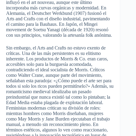
influyó en el art nouveau, aunque este último
incorporaba más curvas orgánicas y modernidad. En
Alemania, el Deutscher Werkbund (1907) fusionó el
Arts and Crafts con el diseño industrial, pavimentando
el camino para la Bauhaus. En Japón, el Mingei
movement de Soetsu Yanagi (década de 1920) resonó
con sus principios, valorando la artesanía folk anónima.
Sin embargo, el Arts and Crafts no estuvo exento de
críticas. Una de las más persistentes es su elitismo
inherente. Los productos de Morris & Co. eran caros,
accesibles solo para la burguesía acomodada,
contradiciendo el ideal socialista de Morris. Críticos
como Walter Crane, aunque parte del movimiento,
señalaban esta paradoja: «¿Cómo puede el arte ser para
todos si solo los ricos pueden permitírselo?» Además, su
romanticismo medieval idealizaba un pasado
preindustrial que nunca existió tal como lo pintaban; la
Edad Media estaba plagada de explotación laboral.
Feministas modernas critican su división de roles:
mientras hombres como Morris diseñaban, mujeres
como May Morris y Jane Burden ejecutaban el trabajo
manual, a menudo sin reconocimiento pleno. En
términos estéticos, algunos lo ven como reaccionario,
resistiéndose a la innovación tecnológica en lugar de