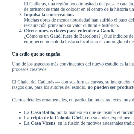
El Catllaràs, una región poco transitada del paisaje catalá
de turismo: se trata de colocar en el centro de la historia 
Impulsa la conservación.
Muchas obras de menor notoriedad han sufrido el paso del t
restauración primando su valor cultural e histórico.
Ofrece nuevas claves para entender a Gaudí.
¿Cómo es un Gaudí fuera de Barcelona? ¿Qué indicios de s
enriquecen no solo la historia local sino el canon global de 
Un estilo que no engaña
Uno de los aspectos más convincentes del nuevo estudio es la ins
procesos creativos.
El Chalet del Catllaràs — con sus formas curvas, su integración 
rasgos que, para los autores del estudio,
no pueden ser producto
Ciertos detalles ornamentales, en particular, muestran ecos muy 
La Casa Batlló
, por la manera en que se insinúa el movim
La cripta de la Colonia Güell
, con su audaz experimenta
La Casa Vicens
, en la fusión de motivos artesanales trad