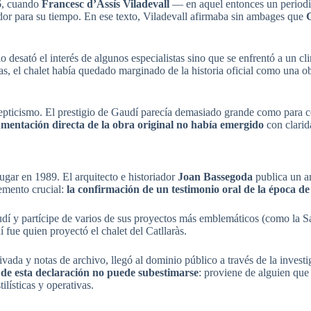
46, cuando
Francesc d’Assís Viladevall
— en aquel entonces un periodis
dor para su tiempo. En ese texto, Viladevall afirmaba sin ambages que
G
 desató el interés de algunos especialistas sino que se enfrentó a un clim
, el chalet había quedado marginado de la historia oficial como una ob
cepticismo. El prestigio de Gaudí parecía demasiado grande como para c
umentación directa de la obra original no había emergido
con clarida
lugar en 1989. El arquitecto e historiador
Joan Bassegoda
publica un ar
lemento crucial:
la confirmación de un testimonio oral de la época d
udí y partícipe de varios de sus proyectos más emblemáticos (como la S
ue quien proyectó el chalet del Catllaràs.
ada y notas de archivo, llegó al dominio público a través de la investi
r de esta declaración no puede subestimarse
: proviene de alguien que
ilísticas y operativas.