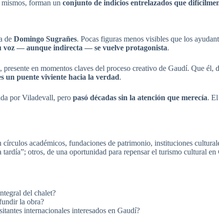
sí mismos, forman un
conjunto de indicios entrelazados que difícilm
ra de
Domingo Sugrañes
. Pocas figuras menos visibles que los ayudan
u voz — aunque indirecta — se vuelve protagonista
.
, presente en momentos claves del proceso creativo de Gaudí. Que él, 
s un puente viviente hacia la verdad
.
ida por Viladevall, pero
pasó décadas sin la atención que merecía
. E
 círculos académicos, fundaciones de patrimonio, instituciones cultural
ardía”; otros, de una oportunidad para repensar el turismo cultural en
tegral del chalet?
fundir la obra?
isitantes internacionales interesados en Gaudí?