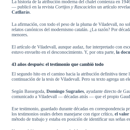
La historia de la atribución moderna del chalet comienza en 19
— publicó en la revista
Cortijos y Rascacielos
un artículo revela
Catllaràs
.
La afirmación, con todo el peso de la pluma de Viladevall, no solo
relatos canónicos del modernismo catalán. ¿La razón? Por décadas
menores.
El artículo de Viladevall, aunque audaz, fue interpretado con es
estuvo envuelto en el desconocimiento. Y, por otra parte,
la doc
43 años después: el testimonio que cambió todo
El segundo hito en el camino hacia la atribución definitiva tiene 
continuación de la tesis de Viladevall. Pero su texto agrega un e
Según Bassegoda,
Domingo Sugrañes
, ayudante directo de Ga
comunicado a Viladevall — décadas atrás — que el propio Gaudí f
Ese testimonio, guardado durante décadas en correspondencia priv
los testimonios orales deben manejarse con rigor crítico,
el valo
método de trabajo y estaba en posición de identificar sus señas est