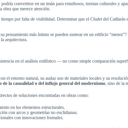
n, podría convertirse en un imán para estudiosos, turistas culturales y a
una obra que merece atención.
iempo por falta de visibilidad. Determinar que el Chalet del Catllaràs 
u pensamiento más íntimo se pueden rastrear en un edificio “menor”? E
la arquitectura.
istencia en el análisis estilístico — no como simple comparación superf
con el entorno natural, su audaz uso de materiales locales y su resoluc
 de la casualidad o del influjo general del modernismo
, sino de la
directos de soluciones encontradas en obras como:
iento en los elementos estructurales.
ción con arcos y geometrías no euclidianas.
icionales con innovaciones formales.