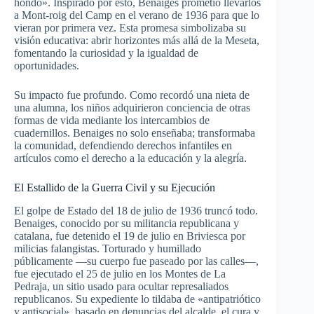
hondo». Inspirado por esto, Benaiges prometió llevarlos
a Mont-roig del Camp en el verano de 1936 para que lo
vieran por primera vez. Esta promesa simbolizaba su
visión educativa: abrir horizontes más allá de la Meseta,
fomentando la curiosidad y la igualdad de
oportunidades.
Su impacto fue profundo. Como recordó una nieta de
una alumna, los niños adquirieron conciencia de otras
formas de vida mediante los intercambios de
cuadernillos. Benaiges no solo enseñaba; transformaba
la comunidad, defendiendo derechos infantiles en
artículos como el derecho a la educación y la alegría.
El Estallido de la Guerra Civil y su Ejecución
El golpe de Estado del 18 de julio de 1936 truncó todo.
Benaiges, conocido por su militancia republicana y
catalana, fue detenido el 19 de julio en Briviesca por
milicias falangistas. Torturado y humillado
públicamente —su cuerpo fue paseado por las calles—,
fue ejecutado el 25 de julio en los Montes de La
Pedraja, un sitio usado para ocultar represaliados
republicanos. Su expediente lo tildaba de «antipatriótico
y antisocial», basado en denuncias del alcalde, el cura y