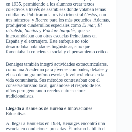
en 1935, permitiendo a los alumnos crear textos
colectivos a través de asambleas donde votaban temas
cotidianos. Publicaron la revista trimestral
Gestos
, con
tres números, y
Recreo
para los más pequeños. Además,
produjeron cuadernillos especiales como
El mar
,
El
retratista
,
Sueños
y
Folclore burgalés
, que se
intercambiaban con otras escuelas freinetianas en
España y el extranjero. Este enfoque no solo
desarrollaba habilidades lingüísticas, sino que
fomentaba la conciencia social y el pensamiento crítico.
Benaiges también integró actividades extracurriculares,
como una Academia para jóvenes con bailes, debates y
el uso de un gramófono escolar, involucrándose en la
vida comunitaria. Sus métodos contrastaban con el
conservadurismo local, ganándose el respeto de los
niños pero generando recelos entre sectores
tradicionalistas.
Llegada a Bañuelos de Bureba e Innovaciones
Educativas
Al llegar a Bañuelos en 1934, Benaiges encontró una
escuela en condiciones precarias. Él mismo habilitó el