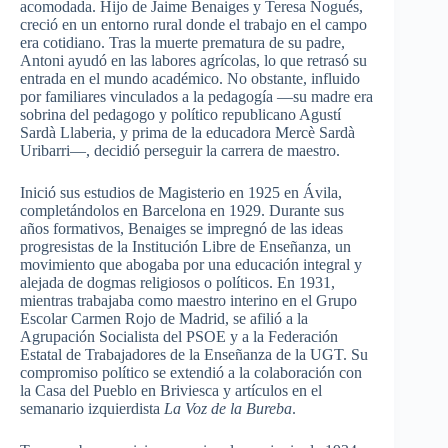
acomodada. Hijo de Jaime Benaiges y Teresa Nogués,
creció en un entorno rural donde el trabajo en el campo
era cotidiano. Tras la muerte prematura de su padre,
Antoni ayudó en las labores agrícolas, lo que retrasó su
entrada en el mundo académico. No obstante, influido
por familiares vinculados a la pedagogía —su madre era
sobrina del pedagogo y político republicano Agustí
Sardà Llaberia, y prima de la educadora Mercè Sardà
Uribarri—, decidió perseguir la carrera de maestro.
Inició sus estudios de Magisterio en 1925 en Ávila,
completándolos en Barcelona en 1929. Durante sus
años formativos, Benaiges se impregnó de las ideas
progresistas de la Institución Libre de Enseñanza, un
movimiento que abogaba por una educación integral y
alejada de dogmas religiosos o políticos. En 1931,
mientras trabajaba como maestro interino en el Grupo
Escolar Carmen Rojo de Madrid, se afilió a la
Agrupación Socialista del PSOE y a la Federación
Estatal de Trabajadores de la Enseñanza de la UGT. Su
compromiso político se extendió a la colaboración con
la Casa del Pueblo en Briviesca y artículos en el
semanario izquierdista
La Voz de la Bureba
.