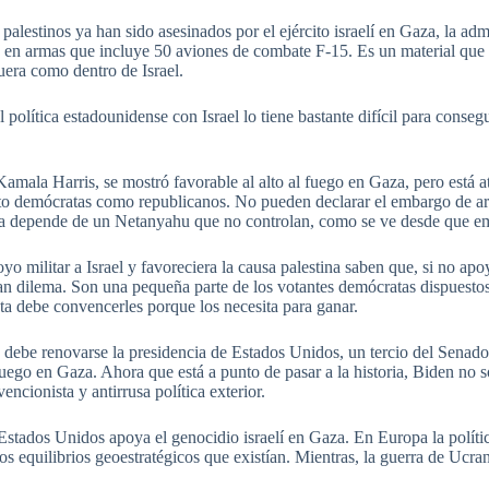
lestinos ya han sido asesinados por el ejército israelí en Gaza, la adm
es en armas que incluye 50 aviones de combate F-15. Es un material que 
uera como dentro de Israel.
al política estadounidense con Israel lo tiene bastante difícil para con
amala Harris, se mostró favorable al alto al fuego en Gaza, pero está a
nto demócratas como republicanos. No pueden declarar el embargo de ar
aza depende de un Netanyahu que no controlan, como se ve desde que e
 militar a Israel y favoreciera la causa palestina saben que, si no apo
ran dilema. Son una pequeña parte de los votantes demócratas dispuestos
nta debe convencerles porque los necesita para ganar.
 debe renovarse la presidencia de Estados Unidos, un tercio del Senado
fuego en Gaza. Ahora que está a punto de pasar a la historia, Biden no 
vencionista y antirrusa política exterior.
stados Unidos apoya el genocidio israelí en Gaza. En Europa la polític
s equilibrios geoestratégicos que existían. Mientras, la guerra de Ucr