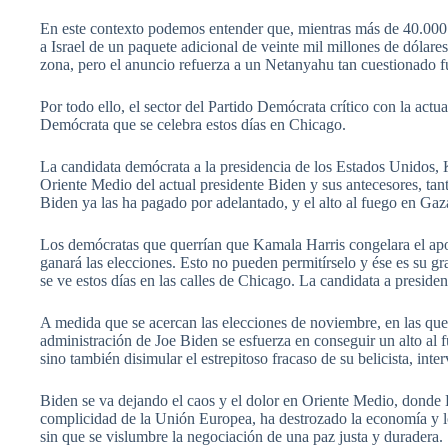
En este contexto podemos entender que, mientras más de 40.000 pa
a Israel de un paquete adicional de veinte mil millones de dólar
zona, pero el anuncio refuerza a un Netanyahu tan cuestionado f
Por todo ello, el sector del Partido Demócrata crítico con la actu
Demócrata que se celebra estos días en Chicago.
La candidata demócrata a la presidencia de los Estados Unidos, K
Oriente Medio del actual presidente Biden y sus antecesores, ta
Biden ya las ha pagado por adelantado, y el alto al fuego en G
Los demócratas que querrían que Kamala Harris congelara el apoyo
ganará las elecciones. Esto no pueden permitírselo y ése es su g
se ve estos días en las calles de Chicago. La candidata a preside
A medida que se acercan las elecciones de noviembre, en las que
administración de Joe Biden se esfuerza en conseguir un alto al 
sino también disimular el estrepitoso fracaso de su belicista, inter
Biden se va dejando el caos y el dolor en Oriente Medio, donde E
complicidad de la Unión Europea, ha destrozado la economía y lo
sin que se vislumbre la negociación de una paz justa y duradera.