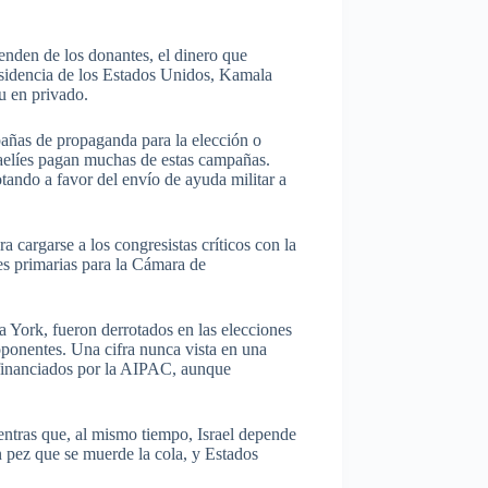
penden de los donantes, el dinero que
esidencia de los Estados Unidos, Kamala
u en privado.
mpañas de propaganda para la elección o
raelíes pagan muchas de estas campañas.
tando a favor del envío de ayuda militar a
cargarse a los congresistas críticos con la
nes primarias para la Cámara de
 York, fueron derrotados en las elecciones
oponentes. Una cifra nunca vista en una
 financiados por la AIPAC, aunque
entras que, al mismo tiempo, Israel depende
un pez que se muerde la cola, y Estados