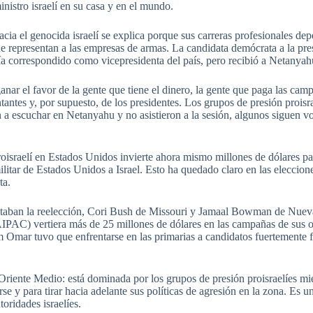
nistro israelí en su casa y en el mundo.
acia el genocida israelí se explica porque sus carreras profesionales de
ue representan a las empresas de armas. La candidata demócrata a la pr
ría correspondido como vicepresidenta del país, pero recibió a Netanyah
 ganar el favor de la gente que tiene el dinero, la gente que paga las ca
antes y, por supuesto, de los presidentes. Los grupos de presión prois
a escuchar en Netanyahu y no asistieron a la sesión, algunos siguen vo
sraelí en Estados Unidos invierte ahora mismo millones de dólares para 
militar de Estados Unidos a Israel. Esto ha quedado claro en las eleccio
ta.
entaban la reelección, Cori Bush de Missouri y Jamaal Bowman de Nueva
AIPAC) vertiera más de 25 millones de dólares en las campañas de sus 
m Omar tuvo que enfrentarse en las primarias a candidatos fuertemente
 Oriente Medio: está dominada por los grupos de presión proisraelíes mi
se y para tirar hacia adelante sus políticas de agresión en la zona. Es 
oridades israelíes.