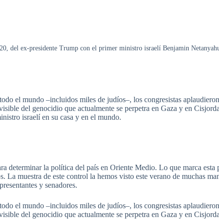
20, del ex-presidente Trump con el primer ministro israelí Benjamin Netanya
do el mundo –incluidos miles de judíos–, los congresistas aplaudieron
sible del genocidio que actualmente se perpetra en Gaza y en Cisjorda
nistro israelí en su casa y en el mundo.
a determinar la política del país en Oriente Medio.
Lo que marca esta po
os. La muestra de este control la hemos visto este verano de muchas ma
epresentantes y senadores.
do el mundo –incluidos miles de judíos–, los congresistas aplaudieron
sible del genocidio que actualmente se perpetra en Gaza y en Cisjorda