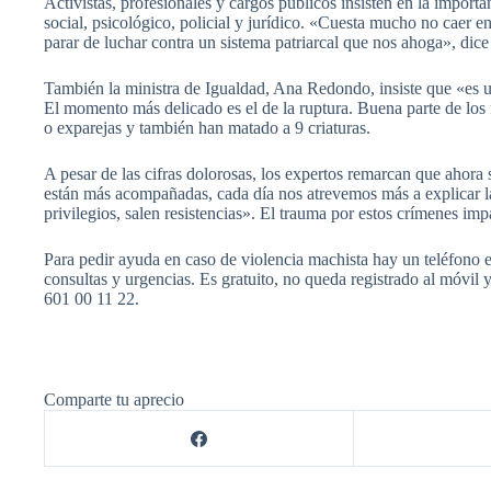
Activistas, profesionales y cargos públicos insisten en la import
social, psicológico, policial y jurídico. «Cuesta mucho no cae
parar de luchar contra un sistema patriarcal que nos ahoga», dic
También la ministra de Igualdad, Ana Redondo, insiste que «es un
El momento más delicado es el de la ruptura. Buena parte de los
o exparejas y también han matado a 9 criaturas.
A pesar de las cifras dolorosas, los expertos remarcan que ahora
están más acompañadas, cada día nos atrevemos más a explicar l
privilegios, salen resistencias». El trauma por estos crímenes im
Para pedir ayuda en caso de violencia machista hay un teléfono e
consultas y urgencias. Es gratuito, no queda registrado al móvil
601 00 11 22.
Comparte tu aprecio