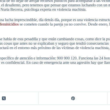
ancia de no dejar de arrojar recursos públicos para acompañar a las víct
r en el desaliento, pero tenemos que pensar que estamos luchando con 
e Nuria Becerra, psicóloga experta en violencia machista.
a lucha imprescindible, día detrás día, porque es una violencia estructu
feminicidios
se cometen cuando la pareja ya no convive. Desde enero, h
 se habla de esta pesadilla y que están cambiando cosas, como dice la 
as cosas que antes no se explicaban y seguro que tendrá consecuencias
pactará en el entorno más próximo de las víctimas de violencia machista,
specífico de atención e información: 900 900 120. Funciona las 24 horas
 y es confidencial. En caso de emergencia ante una agresión hay que ll