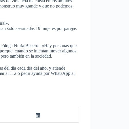
imas de violencia machista en los ámbitos
un monstruo muy grande y que no podemos
ral».
an sido asesinadas 19 mujeres por parejas
psicóloga Nuria Becerra: «Hay personas que
 porque, cuando se intentan mover algunos
 pero también en la sociedad.
 del día cada día del año, y atiende
amar al 112 o pedir ayuda por WhatsApp al