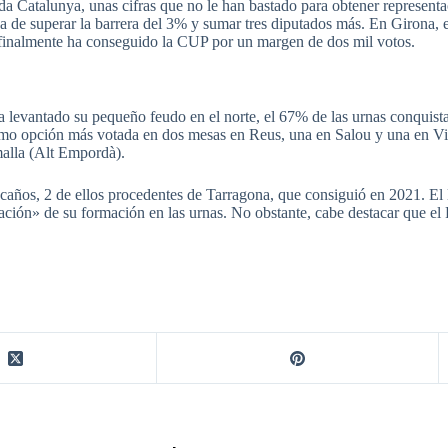
a Catalunya, unas cifras que no le han bastado para obtener represent
 de superar la barrera del 3% y sumar tres diputados más. En Girona, 
 finalmente ha conseguido la CUP por un margen de dos mil votos.
a levantado su pequeño feudo en el norte, el 67% de las urnas conquist
mo opción más votada en dos mesas en Reus, una en Salou y una en Vil
malla (Alt Empordà).
scaños, 2 de ellos procedentes de Tarragona, que consiguió en 2021. El
ción» de su formación en las urnas. No obstante, cabe destacar que el 