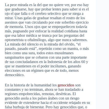
La peor mirada es la del que no quiere ver, por eso hay
que graduarse, hay que probar lentes para saber si es el
ojo el que falla o el cerebro selectivo que se niega a
mirar. Unas gafas de graduar resaltan el rostro de los
asesinos que van circulando por este soberbio ejercicio
de memoria. Unos ojos que se empequeñecen todavía
más, pugnando por enfocar la realidad cotidiana hasta
que esa labor médica se trunca por las preguntas del
optometrista u oftalmólogo, algo que nunca sabremos.
La mirada del silencio es la mirada del olvido, “el
pasado, pasado está”, repetirán como un mantra, o más
bien como una sura, todos estos musulmanes
sanguinarios que se cebaron con una parte importante
de sus conciudadanos en la Indonesia de los años 60 y
que se mantienen en el poder incólumes, ganando
elecciones en un régimen que es de todo, menos
democrático.
En la historia de la humanidad los
genocidios
son
constantes y no terminan, ahora se han trasladado a
regiones empobrecidas, remotas, desérticas. El
genocidio asola a los países árabes con un riesgo
evidente de extenderse hacia el occidente relajado en su
falsa burbuja de bienestar. Pero hay genocidios que, o