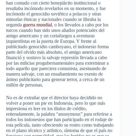
han contado con cierto beneplácito institucional o
resultaba incómodo revelarlos en su momento, y fue
incómodo el genocidio soviético a polacos y otras
minorías étnicas y nacionales cuando se libraba la
segunda
guerra mundial
, o los llevados a cabo por los
turcos cuando han sido unos aliados potenciales del
amigo americano y un cortafuegos a aventuras
izquierdistas en la puerta de Europa. Y frente al
publicitado genocidio camboyano, el indonesio forma
parte del olvido más absoluto, el amigo americano
financió y sostuvo la salvaje represión llevada a cabo
por las milicias progubernamentales para exterminar a
todo aquello que pareciera comunista, asesinando de
manera salvaje, con un ensañamiento no exento de
ánimo publicitario para generar terror, a cerca de un
millón de personas.
No es de extrañar que el director haya decidido no
volver a poner un pie en Indonesia, pero lo que más
impresiona es leer en los títulos de crédito,
reiteradamente, la palabra “anonymous” para referirse a
todos los indonesios que han participado en el rodaje de
esta película, tanto ofreciendo su rostro como trabajando
en el plano técnico y artístico, síntoma de que el país no
funciona con normalidad, que las heridas no es que se