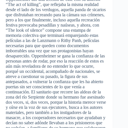
“The act of killing”, que reflejaba la misma realidad
desde el lado de los verdugos, aquella panda de sicarios
que disfrutaban recreando para la cámara sus crímenes,
pero a los que finalmente, incluso aquella recreación
festiva provocaba pesadillas y naúseas, y ahora, con
“The look of silence” compone una estampa de
memoria colectiva que terminará emparejando estas
películas a las de Lanzmann o Rithy Panh, películas
necesarias para que queden como documentos
imborrables una vez que sus protagonistas hayan
desaparecido. Oppenheimer se gana la confianza de las
personas antes de rodar, por eso la reacción de estos es
aún más reveladora de no entender lo que ocurre,
porqué un occidental, acompañado de nacionales, se
atreve a cuestionar su pasado, la figura de sus
antepasados, a vulnerar la confianza que les ha abierto
puertas sin ser conscientes de lo que venía a
continuación. El sanitario que recorre las aldeas de la
zona del río Serpiente donde su hermano fue asesinado
dos veces, si, dos veces, porque la historia merece verse
y oírse en la voz de sus ejecutores, busca a los autores
materiales, pero también a los instigadores de la
masacre, a los cooperadores necesarios que ayudaban y
decían no saber adónde llevaban a los prisioneros que
no volvían, a familiares de su hermano que colaboraron