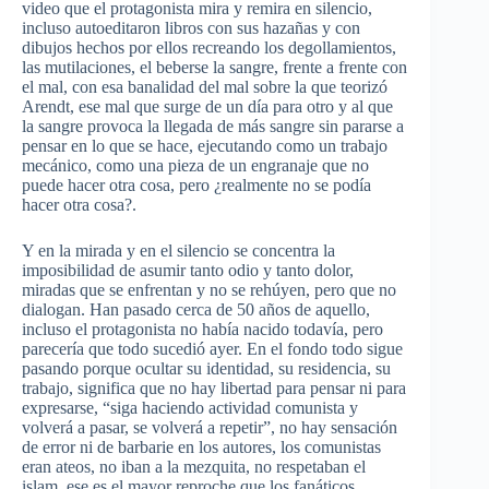
video que el protagonista mira y remira en silencio,
incluso autoeditaron libros con sus hazañas y con
dibujos hechos por ellos recreando los degollamientos,
las mutilaciones, el beberse la sangre, frente a frente con
el mal, con esa banalidad del mal sobre la que teorizó
Arendt, ese mal que surge de un día para otro y al que
la sangre provoca la llegada de más sangre sin pararse a
pensar en lo que se hace, ejecutando como un trabajo
mecánico, como una pieza de un engranaje que no
puede hacer otra cosa, pero ¿realmente no se podía
hacer otra cosa?.
Y en la mirada y en el silencio se concentra la
imposibilidad de asumir tanto odio y tanto dolor,
miradas que se enfrentan y no se rehúyen, pero que no
dialogan. Han pasado cerca de 50 años de aquello,
incluso el protagonista no había nacido todavía, pero
parecería que todo sucedió ayer. En el fondo todo sigue
pasando porque ocultar su identidad, su residencia, su
trabajo, significa que no hay libertad para pensar ni para
expresarse, “siga haciendo actividad comunista y
volverá a pasar, se volverá a repetir”, no hay sensación
de error ni de barbarie en los autores, los comunistas
eran ateos, no iban a la mezquita, no respetaban el
islam, ese es el mayor reproche que los fanáticos