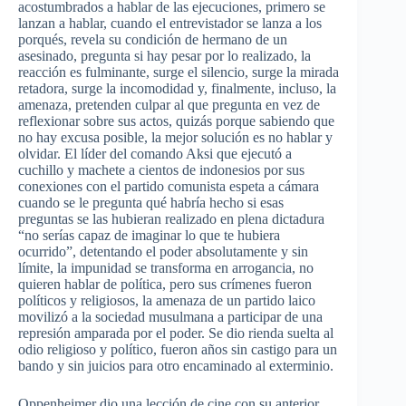
acostumbrados a hablar de las ejecuciones, primero se
lanzan a hablar, cuando el entrevistador se lanza a los
porqués, revela su condición de hermano de un
asesinado, pregunta si hay pesar por lo realizado, la
reacción es fulminante, surge el silencio, surge la mirada
retadora, surge la incomodidad y, finalmente, incluso, la
amenaza, pretenden culpar al que pregunta en vez de
reflexionar sobre sus actos, quizás porque sabiendo que
no hay excusa posible, la mejor solución es no hablar y
olvidar. El líder del comando Aksi que ejecutó a
cuchillo y machete a cientos de indonesios por sus
conexiones con el partido comunista espeta a cámara
cuando se le pregunta qué habría hecho si esas
preguntas se las hubieran realizado en plena dictadura
“no serías capaz de imaginar lo que te hubiera
ocurrido”, detentando el poder absolutamente y sin
límite, la impunidad se transforma en arrogancia, no
quieren hablar de política, pero sus crímenes fueron
políticos y religiosos, la amenaza de un partido laico
movilizó a la sociedad musulmana a participar de una
represión amparada por el poder. Se dio rienda suelta al
odio religioso y político, fueron años sin castigo para un
bando y sin juicios para otro encaminado al exterminio.
Oppenheimer dio una lección de cine con su anterior