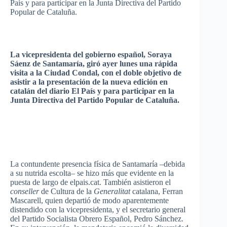
País
y
para
participar
en la Junta
Directiva
del
Partido
Popular de
Cataluña
.
La
vicepresidenta
del
gobierno
español
,
Soraya
Sáenz
de
Santamaría
,
giró
ayer
lunes
una
rápida
visita
a la
Ciudad
Condal
, con el
doble
objetivo
de
asistir
a la
presentación
de la
nueva
edición
en
catalán
del
diario
El
País
y
para
participar
en la
Junta
Directiva
del
Partido
Popular de
Cataluña
.
La
contundente
presencia
física
de
Santamaría
–debida
a
su
nutrida
escolta–
se
hizo
más
que
evidente
en la
puesta
de largo de elpais.cat.
También
asistieron
el
conseller
de
Cultura
de la
Generalitat
catalana
,
Ferran
Mascarell
,
quien
departió
de
modo
aparentemente
distendido
con la
vicepresidenta
, y el
secretario
general
del
Partido
Socialista
Obrero
Español
, Pedro
Sánchez
.