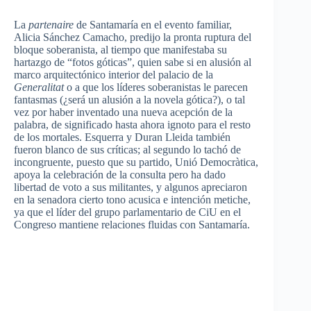
La
partenaire
de
Santamaría
en el
evento
familiar,
Alicia
Sánchez
Camacho
,
predijo
la
pronta
ruptura
del
bloque
soberanista
, al
tiempo
que
manifestaba
su
hartazgo
de “fotos
góticas”
,
quien
sabe
si
en
alusión
al
marco
arquitectónico
interior del
palacio
de la
Generalitat
o a
que
los
líderes
soberanistas
le
parecen
fantasmas
(¿
será
un
alusión
a la
novela
gótica
?), o
tal
vez
por
haber
inventado
una
nueva
acepción
de la
palabra
, de
significado
hasta
ahora
ignoto
para
el
resto
de los
mortales
.
Esquerra
y Duran
Lleida
también
fueron
blanco
de
sus
críticas
; al
segundo
lo
tachó
de
incongruente
,
puesto
que
su
partido
,
Unió
Democràtica
,
apoya
la
celebración
de la
consulta
pero
ha dado
libertad
de
voto
a
sus
militantes
, y
algunos
apreciaron
en la
senadora
cierto
tono
acusica
e
intención
metiche
,
ya
que
el
líder
del
grupo
parlamentario
de
CiU
en el
Congreso
mantiene
relaciones
fluidas
con
Santamaría
.