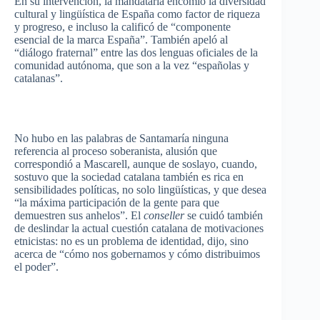
En
su
intervención
, la
mandataria
encomió
la
diversidad
cultural y
lingüística
de
España
como
factor de
riqueza
y
progreso
, e
incluso
la
calificó
de
“componente
esencial
de la
marca
España”
.
También
apeló
al
“diálogo
fraternal”
entre
las
dos
lenguas
oficiales
de la
comunidad
autónoma
,
que
son a la
vez
“españolas
y
catalanas”
.
No
hubo
en
las
palabras
de
Santamaría
ninguna
referencia
al
proceso
soberanista
,
alusión
que
correspondió
a
Mascarell
,
aunque
de
soslayo
,
cuando
,
sostuvo
que
la
sociedad
catalana
también
es
rica
en
sensibilidades
políticas
, no solo
lingüísticas
, y
que
desea
“la
máxima
participación
de la
gente
para
que
demuestren
sus
anhelos”
. El
conseller
se
cuidó
también
de
deslindar
la actual
cuestión
catalana
de
motivaciones
etnicistas
: no
es
un
problema
de
identidad
,
dijo
,
sino
acerca
de
“cómo
nos
gobernamos
y
cómo
distribuimos
el
poder”
.