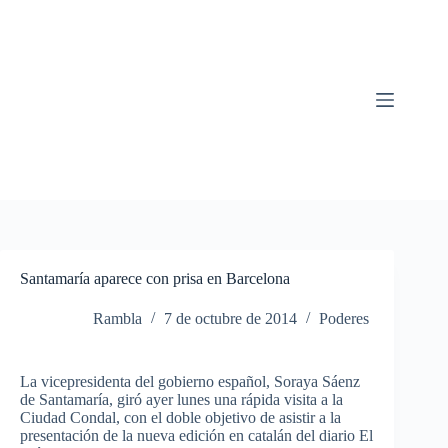
Saltar
al
contenido
Santamaría aparece con prisa en Barcelona
Rambla
7 de octubre de 2014
Poderes
La
vicepresidenta
del
gobierno
español
,
Soraya
Sáenz
de
Santamaría
,
giró
ayer
lunes
una
rápida
visita
a la
Ciudad
Condal
, con el
doble
objetivo
de
asistir
a la
presentación
de la
nueva
edición
en
catalán
del
diario
El