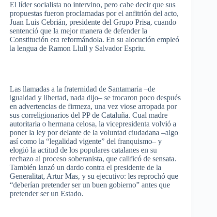
El
líder
socialista
no
intervino
,
pero
cabe
decir
que
sus
propuestas
fueron
proclamadas
por
el
anfitrión
del
acto
,
Juan Luis
Cebrián
,
presidente
del
Grupo
Prisa
,
cuando
sentenció
que
la
mejor
manera
de defender la
Constitución
era
reformándola
. En
su
alocución
empleó
la
lengua
de Ramon
Llull
y Salvador
Espriu
.
Las
llamadas
a la
fraternidad
de
Santamaría
–de
igualdad
y
libertad
, nada
dijo–
se
trocaron
poco
después
en
advertencias
de
firmeza
,
una
vez
viose
arropada
por
sus
correligionarios
del PP de
Cataluña
.
Cual
madre
autoritaria
o
hermana
celosa
, la
vicepresidenta
volvió
a
poner
la
ley
por
delante
de la
voluntad
ciudadana
–algo
así
como
la
“legalidad
vigente”
del
franquismo–
y
elogió
la
actitud
de los
populares
catalanes
en
su
rechazo
al
proceso
soberanista
,
que
calificó
de
sensata
.
También
lanzó
un
dardo
contra el
presidente
de la
Generalitat
,
Artur
Mas
, y
su
ejecutivo
: les
reprochó
que
“deberían
pretender
ser
un
buen
gobierno”
antes
que
pretender
ser
un
Estado
.