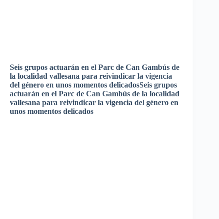
Seis
grupos
actuarán
en el
Parc
de Can
Gambús
de
la
localidad
vallesana
para
reivindicar
la
vigencia
del
género
en
unos
momentos
delicados
Seis
grupos
actuarán
en el
Parc
de Can
Gambús
de la
localidad
vallesana
para
reivindicar
la
vigencia
del
género
en
unos
momentos
delicados