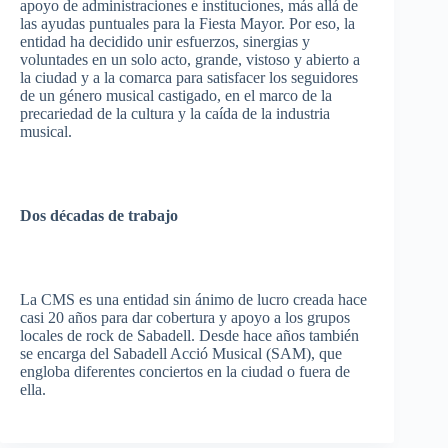
apoyo
de
administraciones
e
instituciones
,
más
allá
de
las
ayudas
puntuales
para
la Fiesta Mayor.
Por
eso
, la
entidad
ha
decidido
unir
esfuerzos
,
sinergias
y
voluntades
en un solo
acto
,
grande
,
vistoso
y
abierto
a
la
ciudad
y a la
comarca
para
satisfacer
los
seguidores
de un
género
musical
castigado
, en el
marco
de la
precariedad
de la
cultura
y la
caída
de la
industria
musical.
Dos
décadas
de
trabajo
La CMS
es
una
entidad
sin
ánimo
de
lucro
creada
hace
casi
20
años
para
dar
cobertura
y
apoyo
a los
grupos
locales de rock de
Sabadell
.
Desde
hace
años
también
se
encarga
del
Sabadell
Acció
Musical (SAM),
que
engloba
diferentes
conciertos
en la
ciudad
o
fuera
de
ella
.