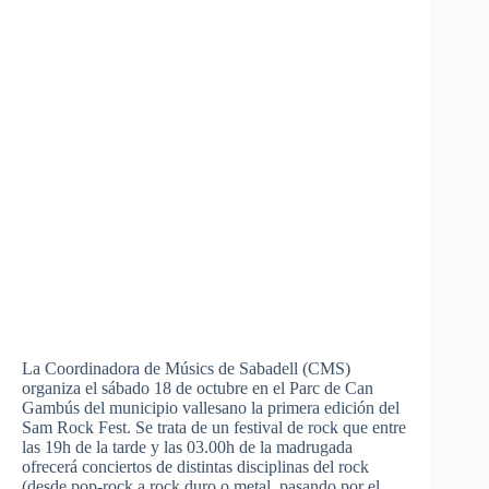
La
Coordinadora
de
Músics
de
Sabadell
(CMS)
organiza
el
sábado
18 de
octubre
en el
Parc
de Can
Gambús
del
municipio
vallesano
la
primera
edición
del
Sam Rock Fest. Se
trata
de un festival de rock
que
entre
las
19h
de la
tarde
y
las
03.00h de la
madrugada
ofrecerá
conciertos
de
distintas
disciplinas
del rock
(
desde
pop-rock a rock
duro
o metal,
pasando
por
el