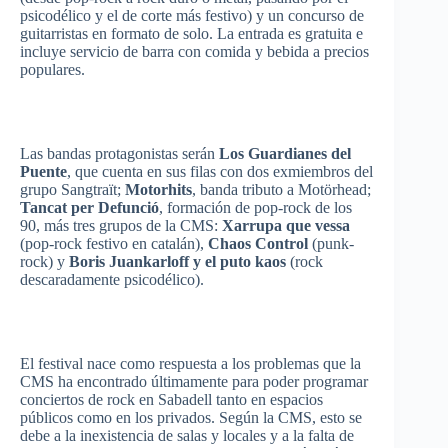
psicodélico
y el de
corte
más
festivo
) y un
concurso
de
guitarristas
en
formato
de solo. La
entrada
es
gratuita
e
incluye
servicio
de
barra
con
comida
y
bebida
a
precios
populares
.
Las
bandas
protagonistas
serán
Los
Guardianes
del
Puente
,
que
cuenta
en
sus
filas
con dos
exmiembros
del
grupo
Sangtraït
;
Motorhits
,
banda
tributo
a
Motörhead
;
Tancat
per
Defunció
,
formación
de pop-rock de los
90,
más
tres
grupos
de la CMS:
Xarrupa
que
vessa
(pop-rock
festivo
en
catalán
),
Chaos Control
(punk-
rock) y
Boris
Juankarloff
y el
puto
kaos
(rock
descaradamente
psicodélico
).
El festival
nace
como
respuesta
a los
problemas
que
la
CMS ha
encontrado
últimamente
para
poder
programar
conciertos
de rock en
Sabadell
tanto
en
espacios
públicos
como
en los
privados
.
Según
la CMS,
esto
se
debe
a la
inexistencia
de
salas
y locales y a la
falta
de