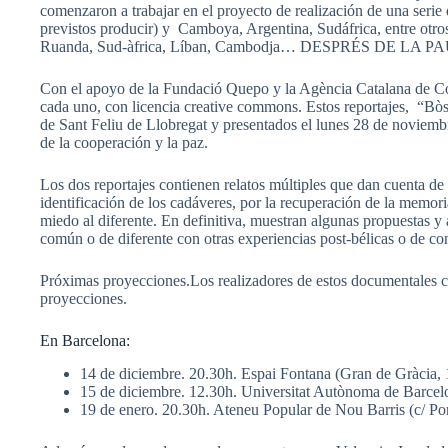
comenzaron a trabajar en el proyecto de realización de una seri
previstos producir) y Camboya, Argentina, Sudáfrica, entre otros,
Ruanda, Sud-àfrica, Líban, Cambodja… DESPRÉS DE LA PA
Con el apoyo de la Fundació Quepo y la Agència Catalana de Co
cada uno, con licencia creative commons. Estos reportajes, “Bòs
de Sant Feliu de Llobregat y presentados el lunes 28 de noviemb
de la cooperación y la paz.
Los dos reportajes contienen relatos múltiples que dan cuenta d
identificación de los cadáveres, por la recuperación de la memoria
miedo al diferente. En definitiva, muestran algunas propuestas y 
común o de diferente con otras experiencias post-bélicas o de co
Próximas proyecciones.Los realizadores de estos documentales com
proyecciones.
En Barcelona:
14 de diciembre. 20.30h. Espai Fontana (Gran de Gràcia, 
15 de diciembre. 12.30h. Universitat Autònoma de Barcel
19 de enero. 20.30h. Ateneu Popular de Nou Barris (c/ Port