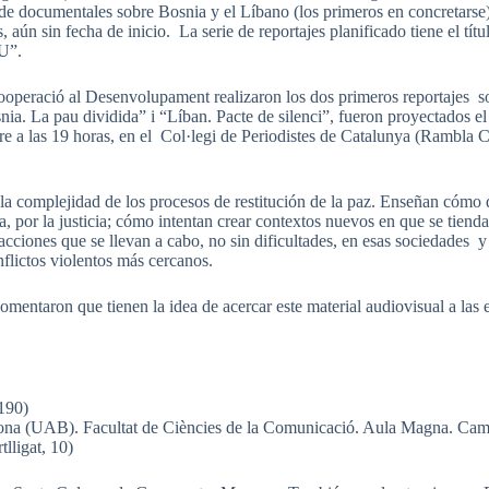
e de documentales sobre Bosnia y el Líbano (los primeros en concretar
 aún sin fecha de inicio. La serie de reportajes planificado tiene el tí
U”.
operació al Desenvolupament realizaron los dos primeros reportajes s
nia. La pau dividida” i “Líban. Pacte de silenci”, fueron proyectados e
re a las 19 horas, en el Col·legi de Periodistes de Catalunya (Rambla C
e la complejidad de los procesos de restitución de la paz. Enseñan cómo
, por la justicia; cómo intentan crear contextos nuevos en que se tienda
acciones que se llevan a cabo, no sin dificultades, en esas sociedades y
nflictos violentos más cercanos.
entaron que tienen la idea de acercar este material audiovisual a las 
190)
ona (UAB). Facultat de Ciències de la Comunicació. Aula Magna. Camp
lligat, 10)