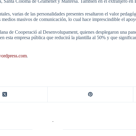
a, Santa Coloma de Gramenet y Manresa. También en el extranjero en Be
les, varias de las personalidades presentes resaltaron el valor pedagó
a los medios masivos de comunicación, lo cual hace imprescindible el ap
talana de Cooperació al Desenvolupament, quienes desplegaron una pancar
en esta empresa pública que reducirá la plantilla al 50% y que significar
wordpress.com
.