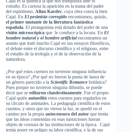
Cajal es la química la que nos tranquiliza ante lo
extraño. Es curiosa la aparición en la trama del padre
del espiritismo,
Allan Kardec
, cuya obra conocía bien
Cajal. En
El pesimista corregido
encontramos, quizás,
el primer mutante de la literatura fantástica
española
. El protagonista está dotado del poder de una
visión microscópica
que le conduce a la locura. En
El
hombre natural y el hombre artificial
encontramos un
asunto que trató mucho Cajal en sus ensayos filosóficos,
el debate entre el discurso científico y el religioso, entre
el estudio de la teología y el de la observación de la
naturaleza.
¿Por qué estos cuentos no tuvieron ninguna influencia
en su época? ¿Por qué no fueron la punta de lanza de
un género parecido a la
Scientific Romance
británica?
Pues porque no tuvieron ninguna difusión, se puede
decir que se
editaron clandestinamente
. Fue el propio
Cajal quién
autoeditó
estos cuentos para regalarlos en
su círculo de amistades. La pedagogía científica de estos
cuentos, y otros que no vieron la luz, se quedó en el
camino por la propia
autocensura del autor
que temía
que las ideas contenidas en esas narraciones fueran
objeto de censura de las instituciones de la época. Cajal
temía poner en peligro su labor científica, y la de sus