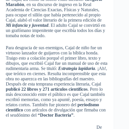
Marañón
, en su discurso de ingreso en la Real
Academia de Ciencias Exactas, Físicas y Naturales,
para ocupar el sillón que había pertenecido al propio
Cajal, alabó el valor literario de la primera edición de
Mi infancia y juventud
. El adulto Cajal se convirtió en
un grafómano impenitente que escribía todos los días y
tomaba notas de todo.
Para desgracia de sus enemigos, Cajal de niño fue un
virtuoso lanzador de guijarros con la bíblica honda.
Traigo esto a colación porqué el primer libro, texto y
dibujos, que escribió Cajal fue un manual de uso de esta
rudimentaria arma. Se tituló:
Estrategia lapidaria
. ¡Ah!,
que teórico en ciernes. Resulta incomprensible que esta
obra no aparezca en las bibliografías del maestro.
Después de esta temprana experiencia literaria, Cajal
publicó 22 libros y 271 artículos científicos
. Pero lo
más desconocido entre el público es que Cajal también
escribió memorias, como ya apunté, poesía, ensayo y
relatos cortos. También fue pionero del
periodismo
científico
con artículos de divulgación que firmaba con
el seudónimo del
“Doctor Bacteria”
.
De