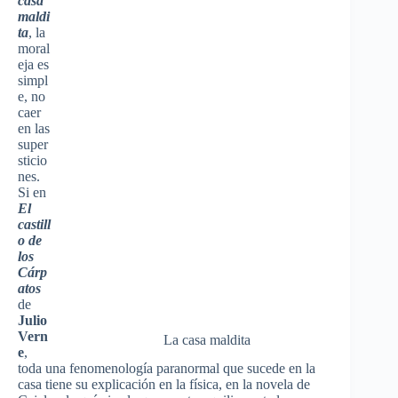
casa
maldi
ta
, la
moral
eja es
simpl
e, no
caer
en las
super
sticio
nes.
Si en
El
castill
o de
los
Cárp
atos
de
Julio
Vern
La casa maldita
e
,
toda una fenomenología paranormal que sucede en la
casa tiene su explicación en la física, en la novela de