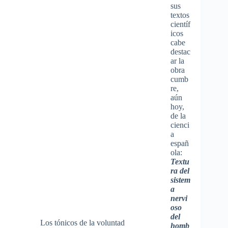
sus
textos
científ
icos
cabe
destac
ar la
obra
cumb
re,
aún
hoy,
de la
cienci
a
españ
ola:
Textu
ra del
sistem
a
nervi
oso
del
Los tónicos de la voluntad
homb