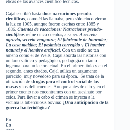
éticas de los avances científico-técnicos.
Cajal escribió hasta
doce narraciones pseudo-
científicas
, como él las llamaba, pero sólo cinco vieron
la luz en 1905, aunque fueron escritas entre 1885 y
1886.
Cuentos de vacaciones: Narraciones pseudo-
científicas
reúne cinco cuentos, a saber:
A secreto
agravio, secreta venganza
;
El fabricante de honradez
;
La casa maldita
;
El pesimista corregido
y
El hombre
natural y el hombre artificial
.
Con un estilo no tan
ameno como el de Wells, Cajal aborda las historias con
un tono satírico y pedagógico, pedagogía un tanto
ingenua para un lector actual. En el primer título y en el
segundo, antes citados, Cajal utiliza un argumento
parecido, muy novedoso para su época. Se trata de la
utilización de
drogas para el control social de las
masas
y los delincuentes. Aunque antes de ello y en el
primer cuento nos encontramos con un asesinato por
celos. Para llevar a cabo el crimen se inyecta a la
víctima la tuberculosis bovina:
¿Una anticipación de la
guerra bacteriológica?
En
La