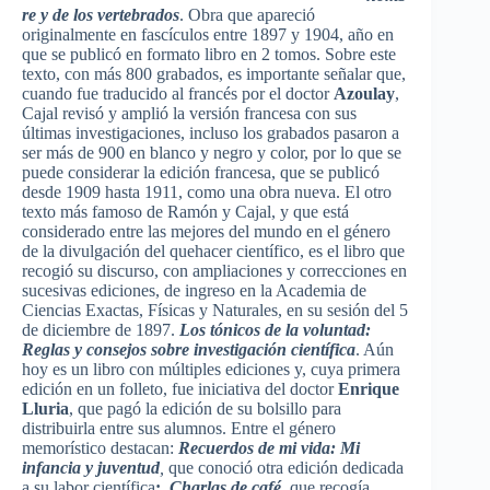
re y de los vertebrados
. Obra que apareció
originalmente en fascículos entre 1897 y 1904, año en
que se publicó en formato libro en 2 tomos. Sobre este
texto, con más 800 grabados, es importante señalar que,
cuando fue traducido al francés por el doctor
Azoulay
,
Cajal revisó y amplió la versión francesa con sus
últimas investigaciones, incluso los grabados pasaron a
ser más de 900 en blanco y negro y color, por lo que se
puede considerar la edición francesa, que se publicó
desde 1909 hasta 1911, como una obra nueva. El otro
texto más famoso de Ramón y Cajal, y que está
considerado entre las mejores del mundo en el género
de la divulgación del quehacer científico, es el libro que
recogió su discurso, con ampliaciones y correcciones en
sucesivas ediciones, de ingreso en la Academia de
Ciencias Exactas, Físicas y Naturales, en su sesión del 5
de diciembre de 1897.
Los tónicos de la voluntad:
Reglas y consejos sobre investigación científica
. Aún
hoy es un libro con múltiples ediciones y, cuya primera
edición en un folleto, fue iniciativa del doctor
Enrique
Lluria
, que pagó la edición de su bolsillo para
distribuirla entre sus alumnos. Entre el género
memorístico destacan:
Recuerdos de mi vida: Mi
infancia y juventud
,
que conoció otra edición dedicada
a su labor científica
;
Charlas de café
, que recogía