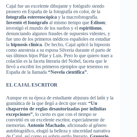
Cajal fue un excelente dibujante y fotógrafo siendo
pionero en España de la fotografía en color, de la
fotografía estereoscópica
y la macrofotografía.
Inventó el fonógrafo
al mismo tiempo que
Edison
;
investigó el mundo de los sueños y el
espiritismo
,
denunciando algunos fraudes de supuestos videntes, y
fue uno de los primeros médicos españoles en estudiar
la
hipnosis clínica
. De hecho, Cajal aplicó la hipnosis
como anestesia a su esposa Silveria durante el parto de
sus últimos hijos Pilar y Luis. Pero lo que quiero traer a
colación es la faceta literaria del Nobel, faceta que le
llevó a escribir los primeros ejemplos que tenemos en
España de la llamada
“Novela científica”
.
EL CAJAL ESCRITOR
Aunque en su época de estudiante abjurara del latín y la
gramática de la que llegó a decir que eran:
“Un
chaparrón de reglas desautorizadas por infinitas
excepciones”
, lo cierto es que con el tiempo se
convirtió en un excelente escritor, especialmente de
memorias.
Antonio Machado
, aficionado al género
autobiográfico, elogió la belleza y sinceridad narrativa
de Cajal, así como su sobrio estilo literario.
Gregorio