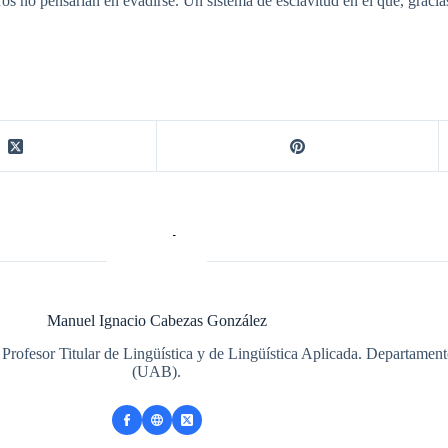
ros no pensarían en evadirse. Un sistema de esclavitud en el que, gracia
Manuel Ignacio Cabezas González
 Profesor Titular de Lingüística y de Lingüística Aplicada. Departame
(UAB).