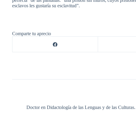
perfecta” de las pantallas: “una prisión sin muros, cuyos prisione
esclavos les gustaría su esclavitud”.
Comparte tu aprecio
Doctor en Didactología de las Lenguas y de las Culturas.