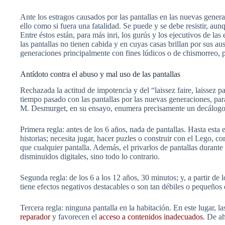
Ante los estragos causados por las pantallas en las nuevas generac
ello como si fuera una fatalidad. Se puede y se debe resistir, au
Entre éstos están, para más inri, los gurús y los ejecutivos de la
las pantallas no tienen cabida y en cuyas casas brillan por sus au
generaciones principalmente con fines lúdicos o de chismorreo, pu
Antídoto contra el abuso y mal uso de las pantallas
Rechazada la actitud de impotencia y del “laissez faire, laissez p
tiempo pasado con las pantallas por las nuevas generaciones, para
M. Desmurget, en su ensayo, enumera precisamente un decálog
Primera regla: antes de los 6 años, nada de pantallas. Hasta esta 
historias; necesita jugar, hacer puzles o construir con el Lego, cor
que cualquier pantalla. Además, el privarlos de pantallas durante
disminuidos digitales, sino todo lo contrario.
Segunda regla: de los 6 a los 12 años, 30 minutos; y, a partir de
tiene efectos negativos destacables o son tan débiles o pequeños 
Tercera regla: ninguna pantalla en la habitación. En este lugar, 
reparador
y favorecen el
acceso a contenidos inadecuados
. De ah