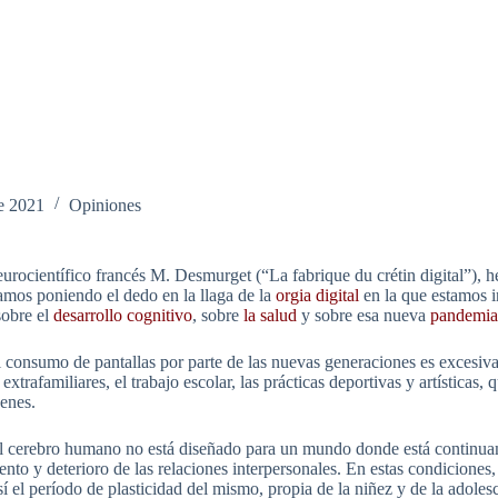
e 2021
Opiniones
eurocientífico francés M. Desmurget (“
La fabrique du crétin digital
”), 
amos poniendo el dedo en la llaga de la
orgia digital
en la que estamos i
sobre el
desarrollo cognitivo
, sobre
la salud
y sobre esa nueva
pandemia 
consumo de pantallas por parte de las nuevas generaciones es excesiva y
extrafamiliares, el trabajo escolar, las prácticas deportivas y artísticas,
venes.
ue el cerebro humano no está diseñado para un mundo donde está contin
o y deterioro de las relaciones interpersonales. En estas condiciones,
í el período de plasticidad del mismo, propia de la niñez y de la adoles