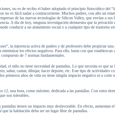
iones, no es de recibo el haber adoptado el principio fisiocrático del “
l
nque no es fácil nadar a contracorriente. Muchos padres, con alto un esta
s empresas de las nuevas tecnologías de Silicon Valley, que envían a sus
sencia. A día de hoy, ninguna investigación demuestra que la privación d
ede conducir a un aislamiento social o a cualquier tipo de trastorno em
asser”, la
injerencia
activa de padres y de profesores debe propiciar una 
 minimizar los efectos negativos. Para ello, basta con que establezcan un
o compuesto de 7 normas fundamentales.
edad, el niño no tiene necesidad de pantallas. Lo que necesita es que se l
rer, saltar, cantar, dibujar, hacer deporte, etc. Este tipo de actividades
 los primeros años de vida no tiene ningún impacto negativo ni a corto n
 los 12, una hora, como máximo, dedicada a las pantallas. Con estos tie
que son tolerables.
las pantallas tienen un impacto muy desfavorable. En efecto, aumentan e
í que la habitación deba ser un lugar libre de pantallas.