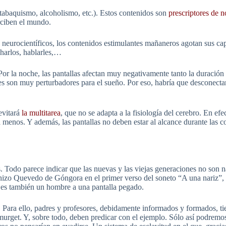
, tabaquismo, alcoholismo, etc.). Estos contenidos son
prescriptores de 
rciben el mundo.
s neurocientíficos, los contenidos estimulantes mañaneros agotan sus cap
charlos, hablarles,…
. Por la noche, las pantallas afectan muy negativamente tanto la duración
s son muy perturbadores para el sueño. Por eso, habría que desconectar l
evitará
la multitarea
, que no se adapta a la fisiología del cerebro. En efe
 menos. Y además, las pantallas no deben estar al alcance durante las co
. Todo parece indicar que las nuevas y las viejas generaciones no son na
ue hizo Quevedo de Góngora en el primer verso del soneto “A una nariz”,
 es también un hombre a una pantalla pegado.
o. Para ello, padres y profesores, debidamente informados y formados, ti
murget. Y, sobre todo, deben predicar con el ejemplo. Sólo así podremos