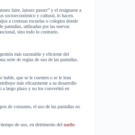
aissez
faire
,
laissez
passer
” y el resignarse a
tus socioeconómico y cultural, lo hacen.
 hijos a costosas escuelas o colegios donde
e pantallas, utilizadas por las nuevas
ocional, sino todo lo contrario.
gestión más razonable y eficiente del
a serie de reglas de uso de las pantallas.
e hable, que se le cuenten o se le lean
 contribuye más eficazmente a su desarrollo
i a largo plazo y no los convertirá en
mpos de consumo, el uso de las pantallas no
l tiempo de uso, en detrimento del
sueño