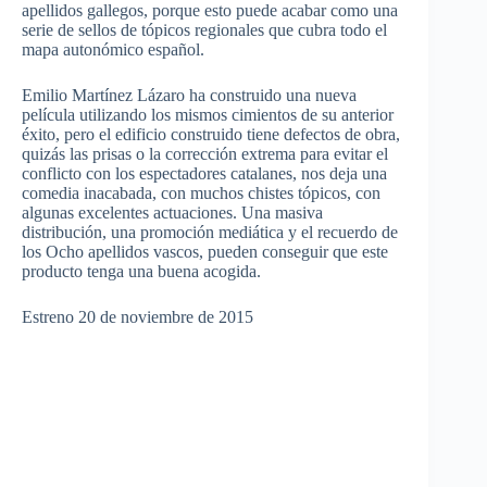
apellidos
gallegos
,
porque
esto
puede
acabar
como
una
serie
de
sellos
de
tópicos
regionales
que
cubra
todo
el
mapa
autonómico
español
.
Emilio
Martínez
Lázaro
ha
construido
una
nueva
película
utilizando
los
mismos
cimientos
de
su
anterior
éxito
,
pero
el
edificio
construido
tiene
defectos
de
obra
,
quizás
las
prisas
o la
corrección
extrema
para
evitar
el
conflicto
con los
espectadores
catalanes
, nos
deja
una
comedia
inacabada
, con
muchos
chistes
tópicos
, con
algunas
excelentes
actuaciones
.
Una
masiva
distribución
,
una
promoción
mediática
y el
recuerdo
de
los
Ocho
apellidos
vascos
,
pueden
conseguir
que
este
producto
tenga
una
buena
acogida
.
Estreno
20 de
noviembre
de 2015