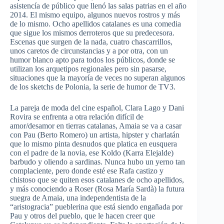
asistencía
de
público
que
llenó
las
salas
patrias
en el
año
2014. El
mismo
equipo
,
algunos
nuevos
rostros
y
más
de lo
mismo
.
Ocho
apellidos
catalanes
es
una
comedia
que
sigue
los
mismos
derroteros
que
su
predecesora
.
Escenas
que
surgen
de la nada,
cuatro
chascarrillos
,
unos
caretos
de
circunstancias
y a
por
otra
, con un
humor
blanco
apto
para
todos
los
públicos
,
donde
se
utilizan
los
arquetipos
regionales
pero
sin
pasarse
,
situaciones
que
la
mayoría
de
veces
no
superan
algunos
de los
sketchs
de
Polonia
, la
serie
de humor de
TV3
.
La
pareja
de
moda
del cine
español
, Clara
Lago
y
Dani
Rovira
se
enfrenta
a
otra
relación
difícil
de
amor/
desamor
en
tierras
catalanas
,
Amaia
se
va
a
casar
con
Pau
(
Berto
Romero) un
artista
, hipster y
charlatán
que
lo
mismo
pinta
desnudos
que
platica
en
eusquera
con el padre de la
novia
,
ese
Koldo
(
Karra
Elejalde
)
barbudo
y
oliendo
a
sardinas
.
Nunca
hubo
un
yerno
tan
complaciente
,
pero
donde
esté
ese
Rafa
castizo
y
chistoso
que
se
quiten
esos
catalanes
de
ocho
apellidos
,
y
más
conociendo
a
Roser
(Rosa
María
Sardà
) la
futura
suegra
de
Amaia
,
una
independentista
de la
“aristogracia”
pueblerina
que
está
siendo
engañada
por
Pau
y
otros
del pueblo,
que
le
hacen
creer
que