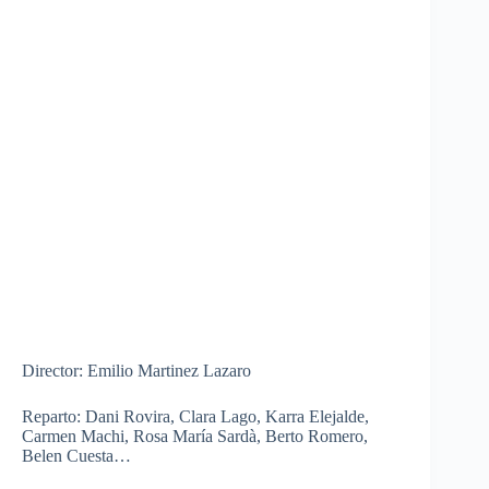
Director: Emilio Martinez
Lazaro
Reparto
:
Dani
Rovira
, Clara
Lago
,
Karra
Elejalde
,
Carmen
Machi
, Rosa
María
Sardà
,
Berto
Romero,
Belen
Cuesta…