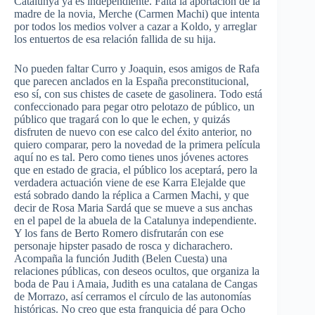
Catalunya
ya
es
independiente
.
Falta
la
aportación
de la
madre
de la
novia
,
Merche
(Carmen
Machi
)
que
intenta
por
todos
los
medios
volver
a
cazar
a
Koldo
, y
arreglar
los
entuertos
de
esa
relación
fallida
de
su
hija
.
No
pueden
faltar
Curro
y Joaquin,
esos
amigos de
Rafa
que
parecen
anclados
en la
España
preconstitucional
,
eso
sí
, con
sus
chistes
de
casete
de
gasolinera
.
Todo
está
confeccionado
para
pegar
otro
pelotazo
de
público
, un
público
que
tragará
con lo
que
le
echen
, y
quizás
disfruten
de
nuevo
con
ese
calco
del
éxito
anterior, no
quiero
comparar
,
pero
la
novedad
de la
primera
película
aquí
no
es
tal
.
Pero
como
tienes
unos
jóvenes
actores
que
en
estado
de
gracia
, el
público
los
aceptará
,
pero
la
verdadera
actuación
viene
de
ese
Karra
Elejalde
que
está
sobrado
dando
la
réplica
a Carmen
Machi
, y
que
decir
de Rosa Maria
Sardá
que
se
mueve
a
sus
anchas
en el
papel
de la
abuela
de la
Catalunya
independiente
.
Y los fans de
Berto
Romero
disfrutarán
con
ese
personaje
hipster
pasado
de
rosca
y
dicharachero
.
Acompaña
la
función
Judith (
Belen
Cuesta
)
una
relaciones
públicas
, con
deseos
ocultos
,
que
organiza
la
boda
de
Pau
i
Amaia
, Judith
es
una
catalana
de
Cangas
de
Morrazo
,
así
cerramos
el
círculo
de
las
autonomías
históricas
. No
creo
que
esta
franquicia
dé
para
Ocho