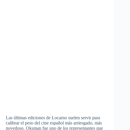
Las
últimas
ediciones
de
Locarno
suelen
servir
para
calibrar
el peso del cine
español
más
arriesgado
,
más
novedoso
.
Oksman
fue
uno
de los
representantes
que