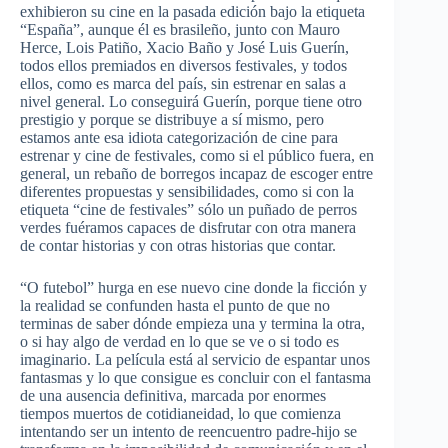
exhibieron
su
cine en la
pasada
edición
bajo
la
etiqueta
“España”
,
aunque
él
es
brasileño
,
junto
con Mauro
Herce
, Lois
Patiño
,
Xacio
Baño
y
José
Luis
Guerín
,
todos
ellos
premiados
en
diversos
festivales
, y
todos
ellos
,
como
es
marca
del
país
, sin
estrenar
en
salas
a
nivel
general. Lo
conseguirá
Guerín
,
porque
tiene
otro
prestigio
y
porque
se
distribuye
a
sí
mismo
,
pero
estamos
ante
esa
idiota
categorización
de cine
para
estrenar
y cine de
festivales
,
como
si
el
público
fuera
, en
general, un
rebaño
de
borregos
incapaz
de
escoger
entre
diferentes
propuestas
y
sensibilidades
,
como
si
con la
etiqueta
“cine de
festivales”
sólo
un
puñado
de
perros
verdes
fuéramos
capaces
de
disfrutar
con
otra
manera
de
contar
historias
y con
otras
historias
que
contar
.
“O
futebol”
hurga
en
ese
nuevo
cine
donde
la
ficción
y
la
realidad
se
confunden
hasta
el
punto
de
que
no
terminas
de saber
dónde
empieza
una
y
termina
la
otra
,
o
si
hay
algo
de
verdad
en lo
que
se
ve
o
si
todo
es
imaginario
. La
película
está
al
servicio
de
espantar
unos
fantasmas
y lo
que
consigue
es
concluir
con el
fantasma
de
una
ausencia
definitiva
,
marcada
por
enormes
tiempos
muertos
de
cotidianeidad
, lo
que
comienza
intentando
ser
un
intento
de
reencuentro
padre-hijo
se