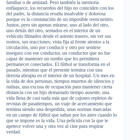
familiar o de
amistad
.
Pero
también
la
memoria
enflaquece
, los
recuerdos
del
hijo
no
coinciden
con los
del padre, la
distancia
resulta
insalvable
y
dolorosa
porque
es
la
constatación
de un
imposible
reencuentro
.
Juntos
,
pero
sin
apenas
mirarse
,
uno
al
lado
del
otro
,
uno
detrás
del
otro
,
sentados
en el interior de un
vehículo
filmados
desde
el
asiento
trasero
, sin
ver
sus
rostros
,
sus
reacciones
, vista
fija
al
frente
atentos
a la
circulación
,
uno
por
conducir
y
otro
por
sentirse
inseguro
con
ese
conductor, un conductor
que
no
fue
capaz
de
mantener
un
rumbo
que
les
permitiera
permanecer
conectados
. El
fútbol
se
transforma
en el
pasado
,
mientras
que
el
presente
termina
con
una
derrota
abrupta
en el interior de un hospital. Un
mes
en
la
vida
de dos personas,
tiempos
muertos
de
silencios
y
rutinas
,
una
excusa
de
ocupación
para
mantener
cierta
distancia
con un
hijo
demasiado
tiempo
ausente
,
una
vida
llena
de
casi
nada
más
que
de
cajones
repletos
de
revistas
de
pasatiempos
, un
viaje
de
acercamiento
que
termina
siendo
una
despedida
,
unas
normas
marcadas
en un
campo
de
fútbol
que
saltan
por
los
aires
cuando
lo
que
se
impone
es
la
vida
.
Una
película
con la
que
te
apetece
volver
una
y
otra
vez
al cine
para
respirar
verdad
.