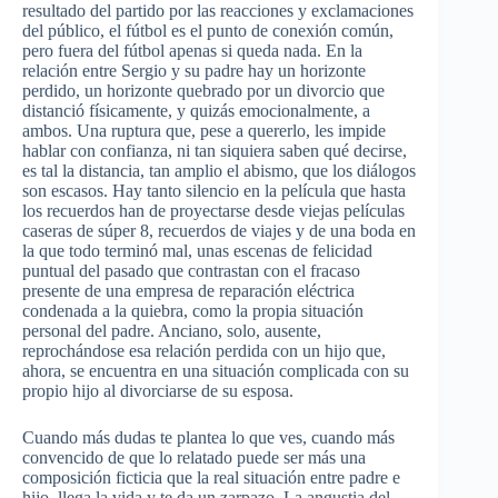
resultado
del
partido
por
las
reacciones
y
exclamaciones
del
público
, el
fútbol
es
el
punto
de
conexión
común
,
pero
fuera
del
fútbol
apenas
si
queda
nada. En la
relación
entre
Sergio y
su
padre hay un
horizonte
perdido
, un
horizonte
quebrado
por
un
divorcio
que
distanció
físicamente
, y
quizás
emocionalmente
, a
ambos
.
Una
ruptura
que
,
pese
a
quererlo
, les
impide
hablar
con
confianza
,
ni
tan
siquiera
saben
qué
decirse
,
es
tal
la
distancia
, tan
amplio
el
abismo
,
que
los
diálogos
son
escasos
. Hay
tanto
silencio
en la
película
que
hasta
los
recuerdos
han
de
proyectarse
desde
viejas
películas
caseras
de
súper
8,
recuerdos
de
viajes
y de
una
boda
en
la
que
todo
terminó
mal,
unas
escenas
de
felicidad
puntual
del
pasado
que
contrastan
con el
fracaso
presente
de
una
empresa
de
reparación
eléctrica
condenada
a la
quiebra
,
como
la
propia
situación
personal del padre.
Anciano
, solo,
ausente
,
reprochándose
esa
relación
perdida
con un
hijo
que
,
ahora
, se
encuentra
en
una
situación
complicada
con
su
propio
hijo
al
divorciarse
de
su
esposa
.
Cuando
más
dudas
te
plantea
lo
que
ves
,
cuando
más
convencido
de
que
lo
relatado
puede
ser
más
una
composición
ficticia
que
la real
situación
entre
padre e
hijo
,
llega
la
vida
y
te
da
un
zarpazo
. La
angustia
del