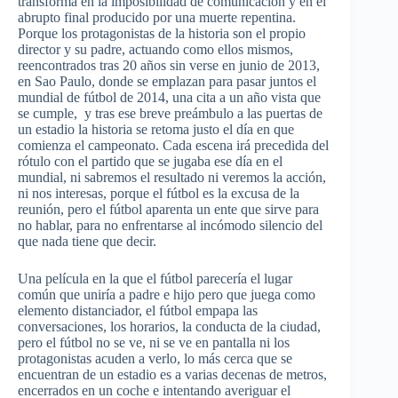
transforma
en la
imposibilidad
de
comunicación
y en el
abrupto
final
producido
por
una
muerte
repentina
.
Porque
los
protagonistas
de la
historia
son el
propio
director y
su
padre,
actuando
como
ellos
mismos
,
reencontrados
tras
20
años
sin verse en
junio
de 2013,
en Sao Paulo,
donde
se
emplazan
para
pasar
juntos
el
mundial
de
fútbol
de 2014,
una
cita
a un
año
vista
que
se
cumple
, y
tras
ese
breve
preámbulo
a
las
puertas
de
un
estadio
la
historia
se
retoma
justo
el
día
en
que
comienza
el
campeonato
.
Cada
escena
irá
precedida
del
rótulo
con el
partido
que
se
jugaba
ese
día
en el
mundial
,
ni
sabremos
el
resultado
ni
veremos
la
acción
,
ni
nos
interesas
,
porque
el
fútbol
es
la
excusa
de la
reunión
,
pero
el
fútbol
aparenta
un
ente
que
sirve
para
no
hablar
,
para
no
enfrentarse
al
incómodo
silencio
del
que
nada
tiene
que
decir
.
Una
película
en la
que
el
fútbol
parecería
el
lugar
común
que
uniría
a padre e
hijo
pero
que
juega
como
elemento
distanciador
, el
fútbol
empapa
las
conversaciones
, los
horarios
, la
conducta
de la
ciudad
,
pero
el
fútbol
no se
ve
,
ni
se
ve
en
pantalla
ni
los
protagonistas
acuden
a
verlo
, lo
más
cerca
que
se
encuentran
de un
estadio
es
a
varias
decenas
de metros,
encerrados
en un
coche
e
intentando
averiguar
el