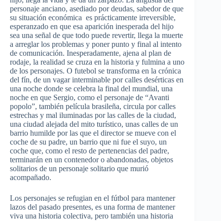
personaje
anciano
,
asediado
por
deudas
,
sabedor
de
que
su
situación
económica
es
prácticamente
irreversible,
esperanzado
en
que
esa
aparición
inesperada
del
hijo
sea
una
señal
de
que
todo
puede
revertir
,
llega
la
muerte
a
arreglar
los
problemas
y
poner
punto
y final al
intento
de
comunicación
.
Inesperadamente
,
ajena
al plan de
rodaje
, la
realidad
se
cruza
en la
historia
y
fulmina
a
uno
de los
personajes
. O
futebol
se
transforma
en la
crónica
del
fín
, de un
vagar
interminable
por
calles
desérticas
en
una
noche
donde
se
celebra
la final del
mundial
,
una
noche
en
que
Sergio,
como
el
personaje
de
“Avanti
popolo”
,
también
película
brasileña
,
circula
por
calles
estrechas
y mal
iluminadas
por
las
calles
de la
ciudad
,
una
ciudad
alejada
del
mito
turístico
,
unas
calles
de un
barrio
humilde
por
las
que
el director se
mueve
con el
coche
de
su
padre, un barrio
que
ni
fue
el
suyo
, un
coche
que
,
como
el
resto
de
pertenencias
del padre,
terminarán
en un
contenedor
o
abandonadas
,
objetos
solitarios
de un
personaje
solitario
que
murió
acompañado
.
Los
personajes
se
refugian
en el
fútbol
para
mantener
lazos
del
pasado
presentes
,
es
una
forma de
mantener
viva
una
historia
colectiva
,
pero
también
una
historia