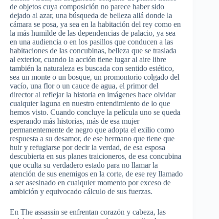
de
objetos
cuya
composición
no
parece
haber
sido
dejado
al
azar
,
una
búsqueda
de
belleza
allá
donde
la
cámara
se
posa
,
ya
sea en la
habitación
del
rey
como
en
la
más
humilde
de
las
dependencias
de
palacio
,
ya
sea
en
una
audiencia
o en los
pasillos
que
conducen
a
las
habitaciones
de
las
concubinas
,
belleza
que
se
traslada
al exterior,
cuando
la
acción
tiene
lugar
al
aire
libre
también
la
naturaleza
es
buscada
con
sentido
estético
,
sea un
monte
o un
bosque
, un
promontorio
colgado
del
vacío
,
una
flor
o un
cauce
de
agua
, el
primor
del
director al
reflejar
la
historia
en
imágenes
hace
olvidar
cualquier
laguna
en
nuestro
entendimiento
de lo
que
hemos
visto
.
Cuando
concluye
la
película
uno
se
queda
esperando
más
historias
,
más
de
esa
mujer
permanentemente
de
negro
que
adopta
el
exilio
como
respuesta
a
su
desamor
, de
ese
hermano
que
tiene
que
huir
y
refugiarse
por
decir
la
verdad
, de
esa
esposa
descubierta
en
sus
planes
traicioneros
, de
esa
concubina
que
oculta
su
verdadero
estado
para
no
llamar
la
atención
de
sus
enemigos
en la
corte
, de
ese
rey
llamado
a
ser
asesinado
en
cualquier
momento
por
exceso
de
ambición
y
equivocado
cálculo
de
sus
fuerzas
.
En The assassin se
enfrentan
corazón
y
cabeza
,
las