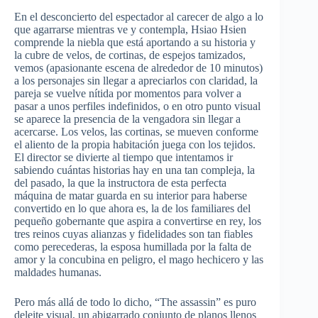
En el
desconcierto
del
espectador
al
carecer
de
algo
a lo
que
agarrarse
mientras
ve
y
contempla
,
Hsiao
Hsien
comprende
la
niebla
que
está
aportando
a
su
historia
y
la
cubre
de
velos
, de
cortinas
, de
espejos
tamizados
,
vemos
(
apasionante
escena
de
alrededor
de 10
minutos
)
a los
personajes
sin
llegar
a
apreciarlos
con
claridad
, la
pareja
se
vuelve
nítida
por
momentos
para
volver
a
pasar
a
unos
perfiles
indefinidos
, o en
otro
punto
visual
se
aparece
la
presencia
de la
vengadora
sin
llegar
a
acercarse
. Los
velos
,
las
cortinas
, se
mueven
conforme
el
aliento
de la
propia
habitación
juega
con los
tejidos
.
El director se
divierte
al
tiempo
que
intentamos
ir
sabiendo
cuántas
historias
hay en
una
tan
compleja
, la
del
pasado
, la
que
la
instructora
de
esta
perfecta
máquina
de
matar
guarda
en
su
interior
para
haberse
convertido
en lo
que
ahora
es
, la de los
familiares
del
pequeño
gobernante
que
aspira
a
convertirse
en
rey
, los
tres
reinos
cuyas
alianzas
y
fidelidades
son tan
fiables
como
perecederas
, la
esposa
humillada
por
la
falta
de
amor y la
concubina
en
peligro
, el
mago
hechicero
y
las
maldades
humanas
.
Pero
más
allá
de
todo
lo
dicho
, “The assassin”
es
puro
deleite
visual, un
abigarrado
conjunto
de
planos
llenos