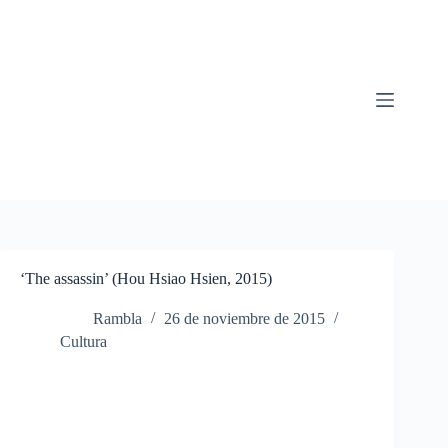
Saltar
al
contenido
‘The assassin’ (Hou Hsiao Hsien, 2015)
Rambla
26 de noviembre de 2015
Cultura