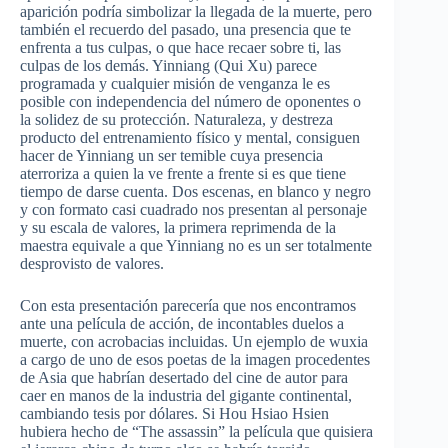
aparición
podría
simbolizar
la
llegada
de la
muerte
,
pero
también
el
recuerdo
del
pasado
,
una
presencia
que
te
enfrenta
a
tus
culpas
, o
que
hace
recaer
sobre
ti
,
las
culpas
de los
demás
.
Yinniang
(Qui
Xu
)
parece
programada
y
cualquier
misión
de
venganza
le
es
posible
con
independencia
del
número
de
oponentes
o
la
solidez
de
su
protección
.
Naturaleza
, y
destreza
producto
del
entrenamiento
físico
y mental,
consiguen
hacer
de
Yinniang
un
ser
temible
cuya
presencia
aterroriza
a
quien
la
ve
frente
a
frente
si
es
que
tiene
tiempo
de
darse
cuenta
. Dos
escenas
, en
blanco
y
negro
y con
formato
casi
cuadrado
nos
presentan
al
personaje
y
su
escala
de
valores
, la
primera
reprimenda
de la
maestra
equivale
a
que
Yinniang
no
es
un
ser
totalmente
desprovisto
de
valores
.
Con
esta
presentación
parecería
que
nos
encontramos
ante
una
película
de
acción
, de
incontables
duelos
a
muerte
, con
acrobacias
incluidas
. Un
ejemplo
de
wuxia
a cargo de
uno
de
esos
poetas
de la
imagen
procedentes
de Asia
que
habrían
desertado
del cine de
autor
para
caer
en
manos
de la
industria
del
gigante
continental,
cambiando
tesis
por
dólares
. Si
Hou
Hsiao
Hsien
hubiera
hecho
de “The assassin” la
película
que
quisiera