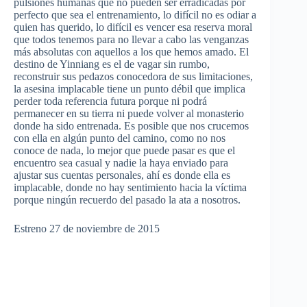
pulsiones
humanas
que
no
pueden
ser
erradicadas
por
perfecto
que
sea el
entrenamiento
, lo
difícil
no
es
odiar
a
quien
has
querido
, lo
difícil
es
vencer
esa
reserva
moral
que
todos
tenemos
para
no
llevar
a
cabo
las
venganzas
más
absolutas
con
aquellos
a los
que
hemos
amado
. El
destino
de
Yinniang
es
el de
vagar
sin
rumbo
,
reconstruir
sus
pedazos
conocedora
de
sus
limitaciones
,
la
asesina
implacable
tiene
un
punto
débil
que
implica
perder
toda
referencia
futura
porque
ni
podrá
permanecer
en
su
tierra
ni
puede
volver
al
monasterio
donde
ha
sido
entrenada
.
Es
posible
que
nos
crucemos
con
ella
en
algún
punto
del
camino
,
como
no nos
conoce
de nada, lo
mejor
que
puede
pasar
es
que
el
encuentro
sea casual y
nadie
la
haya
enviado
para
ajustar
sus
cuentas
personales
,
ahí
es
donde
ella
es
implacable,
donde
no hay
sentimiento
hacia
la
víctima
porque
ningún
recuerdo
del
pasado
la
ata
a
nosotros
.
Estreno
27 de
noviembre
de 2015