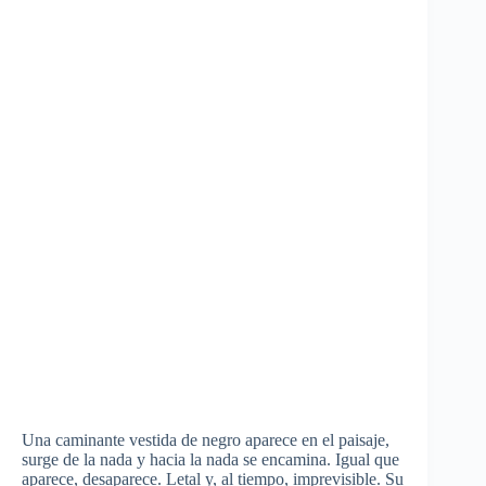
Una
caminante
vestida
de
negro
aparece
en el
paisaje
,
surge de la nada y
hacia
la nada se
encamina
.
Igual
que
aparece
,
desaparece
.
Letal
y, al
tiempo
,
imprevisible
. Su