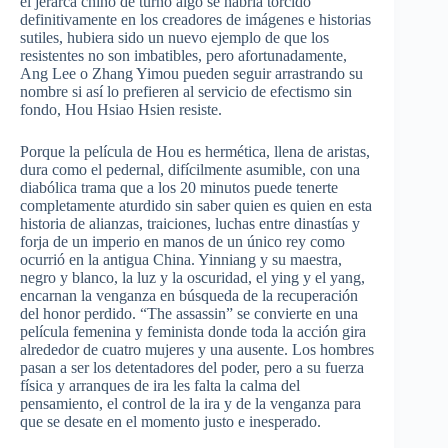
el
jerarca
chino de
turno
algo
se
habría
torcido
definitivamente
en los
creadores
de
imágenes
e
historias
sutiles
,
hubiera
sido
un
nuevo
ejemplo
de
que
los
resistentes
no son
imbatibles
,
pero
afortunadamente
,
Ang
Lee o Zhang
Yimou
pueden
seguir
arrastrando
su
nombre
si
así
lo
prefieren
al
servicio
de
efectismo
sin
fondo
,
Hou
Hsiao
Hsien
resiste
.
Porque
la
película
de
Hou
es
hermética
,
llena
de
aristas
,
dura
como
el
pedernal
,
difícilmente
asumible
, con
una
diabólica
trama
que
a los 20
minutos
puede
tenerte
completamente
aturdido
sin saber
quien
es
quien
en
esta
historia
de
alianzas
,
traiciones
,
luchas
entre
dinastías
y
forja
de un
imperio
en
manos
de un
único
rey
como
ocurrió
en la
antigua
China.
Yinniang
y
su
maestra
,
negro
y
blanco
, la
luz
y la
oscuridad
, el
ying
y el yang,
encarnan
la
venganza
en
búsqueda
de la
recuperación
del honor
perdido
. “The assassin” se
convierte
en
una
película
femenina
y
feminista
donde
toda
la
acción
gira
alrededor
de
cuatro
mujeres y
una
ausente
. Los hombres
pasan
a
ser
los
detentadores
del
poder
,
pero
a
su
fuerza
física
y
arranques
de
ira
les
falta
la
calma
del
pensamiento
, el control de la
ira
y de la
venganza
para
que
se
desate
en el
momento
justo
e
inesperado
.