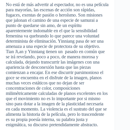
No
está
de
más
advertir
al
espectador
, no
es
una
película
para
mayorías
,
las
escenas
de
acción
son
rápidas
,
fugaces
,
exentas
de
pasión
o
heroísmo
. Son
misiones
que
jalonan
el
camino
de
una
especie
de samurai a
punto
de
quedarse
sin
amo
, de un
espíritu
aparentemente
indomable
en el
que
la
sensibilidad
femenina
va
quebrando
lo
que
parece
una
voluntad
determinista
de
eliminación
.
Yinniang
pasa
de
ser
una
amenaza
a
una
especie
de
protectora
de
su
objetivo
.
Tian
Ji
,an y
Yinniang
tienen
un
pasado
en
común
que
se
irá
revelando
,
poco
a
poco
, de
manera
morosa
y
calculada
,
dejando
transcurrir
las
imágenes
con
una
apariencia
de
desconexión
hasta
que
las
piezas
comienzan
a
encajar
. En
ese
discurrir
parsimonioso
el
goce
se
encuentra
en el
disfrute
de la
imagen
,
planos
muchas
veces
estáticos
que
no
dejan
de
ser
concentraciones
de color,
composiciones
milimétricamente
calculadas
de
planos
excelentes
en los
que
el
movimiento
no
es
lo
importante
por
si
mismo
sino
para
dotar
a la
imagen
de la
plasticidad
necesaria
en
cada
momento
. La
violencia
es
el
sustrato
del
que
se
alimenta
la
historia
de la
película
,
pero
lo
trascendente
es
su
propia
poesía
interna
,
su
palabra
justa
y
enigmática
,
su
discurso
pretendidamente
abstracto
.