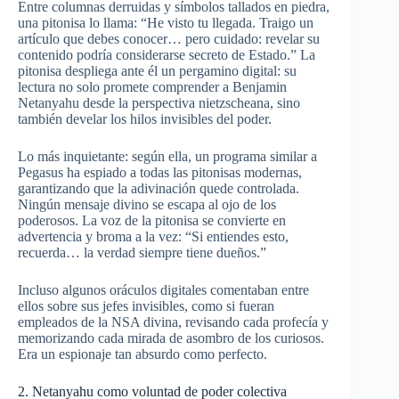
Entre columnas derruidas y símbolos tallados en piedra,
una pitonisa lo llama: “He visto tu llegada. Traigo un
artículo que debes conocer… pero cuidado: revelar su
contenido podría considerarse secreto de Estado.” La
pitonisa despliega ante él un pergamino digital: su
lectura no solo promete comprender a Benjamin
Netanyahu desde la perspectiva nietzscheana, sino
también develar los hilos invisibles del poder.
Lo más inquietante: según ella, un programa similar a
Pegasus ha espiado a todas las pitonisas modernas,
garantizando que la adivinación quede controlada.
Ningún mensaje divino se escapa al ojo de los
poderosos. La voz de la pitonisa se convierte en
advertencia y broma a la vez: “Si entiendes esto,
recuerda… la verdad siempre tiene dueños.”
Incluso algunos oráculos digitales comentaban entre
ellos sobre sus jefes invisibles, como si fueran
empleados de la NSA divina, revisando cada profecía y
memorizando cada mirada de asombro de los curiosos.
Era un espionaje tan absurdo como perfecto.
2. Netanyahu como voluntad de poder colectiva