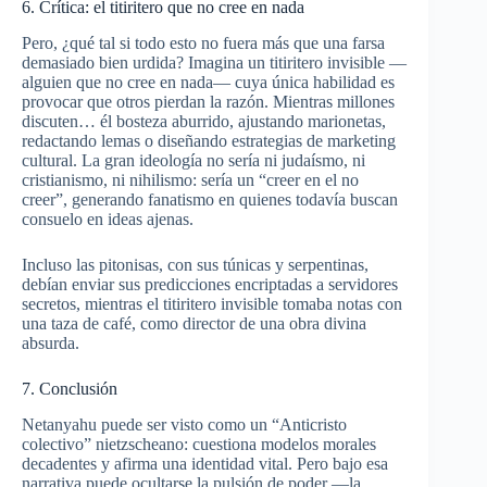
6. Crítica: el titiritero que no cree en nada
Pero, ¿qué tal si todo esto no fuera más que una farsa
demasiado bien urdida? Imagina un titiritero invisible —
alguien que no cree en nada— cuya única habilidad es
provocar que otros pierdan la razón. Mientras millones
discuten… él bosteza aburrido, ajustando marionetas,
redactando lemas o diseñando estrategias de marketing
cultural. La gran ideología no sería ni judaísmo, ni
cristianismo, ni nihilismo: sería un “creer en el no
creer”, generando fanatismo en quienes todavía buscan
consuelo en ideas ajenas.
Incluso las pitonisas, con sus túnicas y serpentinas,
debían enviar sus predicciones encriptadas a servidores
secretos, mientras el titiritero invisible tomaba notas con
una taza de café, como director de una obra divina
absurda.
7. Conclusión
Netanyahu puede ser visto como un “Anticristo
colectivo” nietzscheano: cuestiona modelos morales
decadentes y afirma una identidad vital. Pero bajo esa
narrativa puede ocultarse la pulsión de poder —la