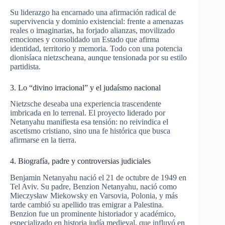
Su liderazgo ha encarnado una afirmación radical de
supervivencia y dominio existencial: frente a amenazas
reales o imaginarias, ha forjado alianzas, movilizado
emociones y consolidado un Estado que afirma
identidad, territorio y memoria. Todo con una potencia
dionisíaca nietzscheana, aunque tensionada por su estilo
partidista.
3. Lo “divino irracional” y el judaísmo nacional
Nietzsche deseaba una experiencia trascendente
imbricada en lo terrenal. El proyecto liderado por
Netanyahu manifiesta esa tensión: no reivindica el
ascetismo cristiano, sino una fe histórica que busca
afirmarse en la tierra.
4. Biografía, padre y controversias judiciales
Benjamin Netanyahu nació el 21 de octubre de 1949 en
Tel Aviv. Su padre, Benzion Netanyahu, nació como
Mieczysław Miekowsky en Varsovia, Polonia, y más
tarde cambió su apellido tras emigrar a Palestina.
Benzion fue un prominente historiador y académico,
especializado en historia judía medieval, que influyó en