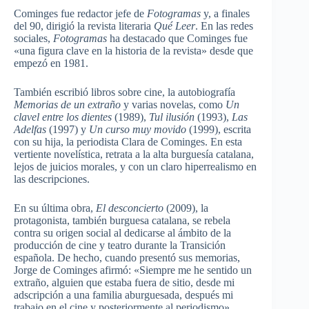
Cominges fue redactor jefe de
Fotogramas
y, a finales
del 90, dirigió la revista literaria
Qué Leer
. En las redes
sociales,
Fotogramas
ha destacado que Cominges fue
«una figura clave en la historia de la revista» desde que
empezó en 1981.
También escribió libros sobre cine, la autobiografía
Memorias de un extraño
y varias novelas, como
Un
clavel entre los dientes
(1989),
Tul ilusión
(1993),
Las
Adelfas
(1997) y
Un curso muy movido
(1999), escrita
con su hija, la periodista Clara de Cominges. En esta
vertiente novelística, retrata a la alta burguesía catalana,
lejos de juicios morales, y con un claro hiperrealismo en
las descripciones.
En su última obra,
El desconcierto
(2009), la
protagonista, también burguesa catalana, se rebela
contra su origen social al dedicarse al ámbito de la
producción de cine y teatro durante la Transición
española. De hecho, cuando presentó sus memorias,
Jorge de Cominges afirmó: «Siempre me he sentido un
extraño, alguien que estaba fuera de sitio, desde mi
adscripción a una familia aburguesada, después mi
trabajo en el cine y posteriormente al periodismo».