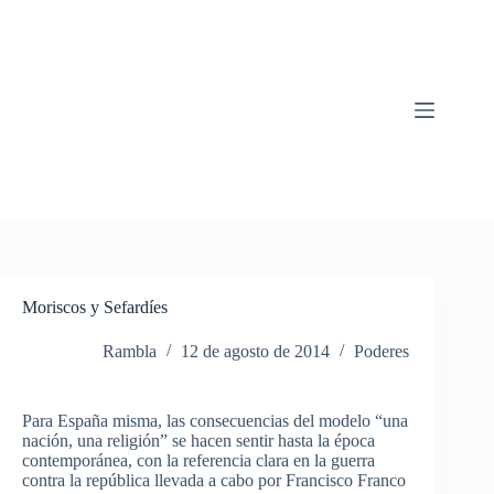
Saltar
al
contenido
Moriscos y Sefardíes
Rambla
12 de agosto de 2014
Poderes
Para
España
misma
,
las
consecuencias
del
modelo
“una
nación
,
una
religión”
se
hacen
sentir
hasta
la
época
contemporánea
, con la
referencia
clara
en la
guerra
contra la
república
llevada
a
cabo
por
Francisco Franco