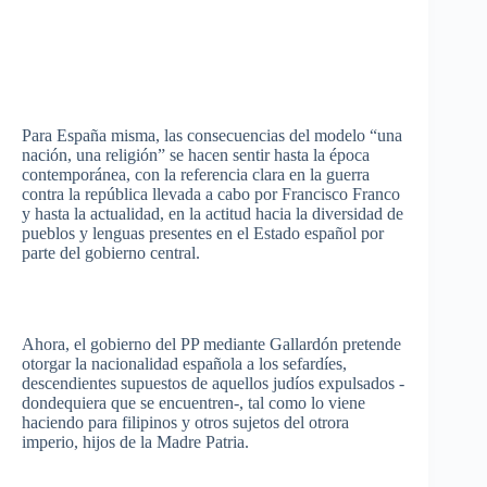
Para
España
misma
,
las
consecuencias
del
modelo
“una
nación
,
una
religión”
se
hacen
sentir
hasta
la
época
contemporánea
, con la
referencia
clara
en la
guerra
contra la
república
llevada
a
cabo
por
Francisco Franco
y
hasta
la
actualidad
, en la
actitud
hacia
la
diversidad
de
pueblos y
lenguas
presentes
en el
Estado
español
por
parte
del
gobierno
central.
Ahora
, el
gobierno
del PP
mediante
Gallardón
pretende
otorgar
la
nacionalidad
española
a los
sefardíes
,
descendientes
supuestos
de
aquellos
judíos
expulsados
-
dondequiera
que
se
encuentren
-,
tal
como
lo
viene
haciendo
para
filipinos
y
otros
sujetos
del
otrora
imperio
,
hijos
de la Madre Patria.