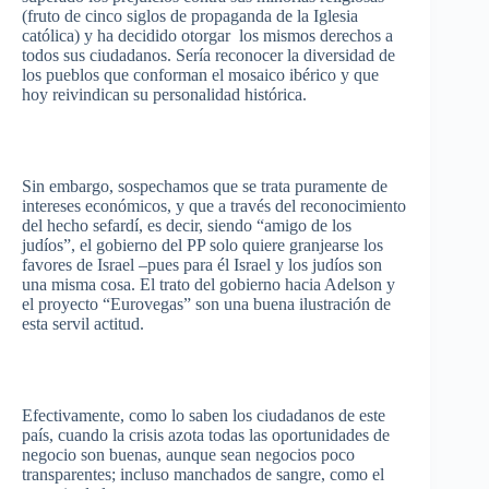
(
fruto
de
cinco
siglos
de propaganda de la
Iglesia
católica
) y ha
decidido
otorgar
los
mismos
derechos
a
todos
sus
ciudadanos
.
Sería
reconocer
la
diversidad
de
los pueblos
que
conforman
el
mosaico
ibérico
y
que
hoy
reivindican
su
personalidad
histórica
.
Sin embargo,
sospechamos
que
se
trata
puramente
de
intereses
económicos
, y
que
a
través
del
reconocimiento
del
hecho
sefardí
,
es
decir
,
siendo
“amigo de los
judíos”
, el
gobierno
del PP solo
quiere
granjearse
los
favores
de Israel
–pues
para
él
Israel y los
judíos
son
una
misma
cosa
. El
trato
del
gobierno
hacia
Adelson
y
el
proyecto
“Eurovegas”
son
una
buena
ilustración
de
esta
servil
actitud
.
Efectivamente
,
como
lo
saben
los
ciudadanos
de
este
país
,
cuando
la crisis
azota
todas
las
oportunidades
de
negocio
son
buenas
,
aunque
sean
negocios
poco
transparentes
;
incluso
manchados
de
sangre
,
como
el