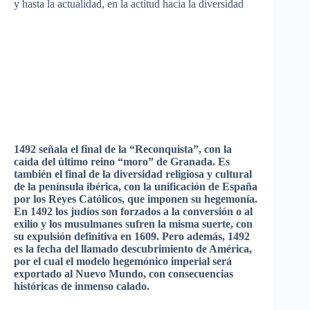
y
hasta
la
actualidad
, en la
actitud
hacia
la
diversidad
1492
señala
el final de la
“Reconquista”
, con la
caída
del
último
reino
“moro”
de Granada.
Es
también
el final de la
diversidad
religiosa
y cultural
de la
península
ibérica
, con la
unificación
de
España
por
los Reyes
Católicos
,
que
imponen
su
hegemonía
.
En 1492 los
judíos
son
forzados
a la
conversión
o al
exilio
y los
musulmanes
sufren
la
misma
suerte
, con
su
expulsión
definitiva
en 1609.
Pero
además
, 1492
es
la
fecha
del
llamado
descubrimiento
de
América
,
por
el
cual
el
modelo
hegemónico
imperial
será
exportado
al Nuevo
Mundo
, con
consecuencias
históricas
de
inmenso
calado
.