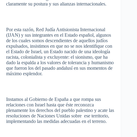
claramente
su
postura
y
sus
alianzas
internacionales
.
Por
esta
razón
, Red
Judía
Antisionista
Internacional
(
IJAN
) y
sus
integrantes
en el
Estado
español
,
algunos
de los
cuales
somos
descendientes
de
aquellos
judíos
expulsados
,
insistimos
en
que
no se nos
identifique
con
el
Estado
de Israel, un
Estado
nacido
de
una
ideología
racista
,
colonialista
y
excluyente
: el
sionismo
,
que
ha
dado la
espalda
a los
valores
de
tolerancia
y
humanismo
que
fueron
los del
pasado
andalusí
en
sus
momentos
de
máximo
esplendor
.
Instamos
al
Gobierno
de
España
a
que
rompa
sus
relaciones
con Israel
hasta
que
éste
reconozca
plenamente
los
derechos
del pueblo
palestino
y
acate
las
resoluciones
de
Naciones
Unidas
sobre
ese
territorio
,
implementando
las
medidas
adecuadas
en el
terreno
.