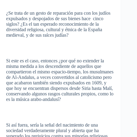
¿Se
trata
de un
gesto
de
reparación
para
con los
judíos
expulsados
y
despojados
de
sus
bienes
hace
cinco
siglos
? ¿
Es
el tan
esperado
reconocimiento
de la
diversidad
religiosa
, cultural y
étnica
de la
España
medieval, y de
sus
raíces
judías
?
Si
este
es
el
caso
,
entonces
¿
por
qué
no extender la
misma
medida
a los
descendiente
de
aquellos
que
compartieron
el
mismo
espacio-tiempo
, los
musulmanes
de
Al-Andalus
, a
veces
convertidos
al
catolicismo
pero
que
acabaron
también
siendo
expulsados
en 1609, y
que
hoy
se
encuentran
dispersos
desde
Siria
hasta
Malí
,
conservando
algunos
rasgos
culturales
propios
,
como
lo
es
la
música
arabo-andalusí
?
Si
así
fuera
,
sería
la
señal
del
nacimiento
de
una
sociedad
verdaderamente
plural y
abierta
que
ha
superado
los
prejuicios
contra
sus
minorías
religiosas