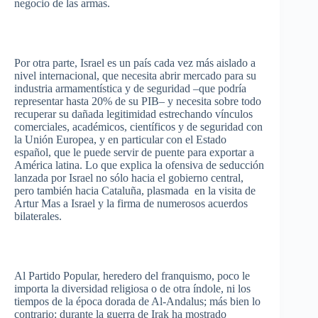
negocio
de
las
armas
.
Por
otra
parte
, Israel
es
un
país
cada
vez
más
aislado
a
nivel
internacional
,
que
necesita
abrir
mercado
para
su
industria
armamentística
y de
seguridad
–que
podría
representar
hasta
20% de
su
PIB
– y
necesita
sobre
todo
recuperar
su
dañada
legitimidad
estrechando
vínculos
comerciales
,
académicos
,
científicos
y de
seguridad
con
la
Unión
Europea
, y en particular con el
Estado
español
,
que
le
puede
servir
de
puente
para
exportar
a
América
latina. Lo
que
explica
la
ofensiva
de
seducción
lanzada
por
Israel no
sólo
hacia
el
gobierno
central,
pero
también
hacia
Cataluña
,
plasmada
en la
visita
de
Artur
Mas
a Israel y la firma de
numerosos
acuerdos
bilaterales
.
Al
Partido
Popular,
heredero
del
franquismo
,
poco
le
importa
la
diversidad
religiosa
o de
otra
índole
,
ni
los
tiempos
de la
época
dorada
de
Al-Andalus
;
más
bien
lo
contrario
:
durante
la
guerra
de
Irak
ha
mostrado