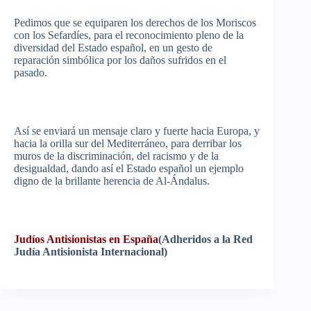
Pedimos
que
se
equiparen
los
derechos
de los
Moriscos
con los
Sefardíes
,
para
el
reconocimiento
pleno
de la
diversidad
del
Estado
español
, en un
gesto
de
reparación
simbólica
por
los
daños
sufridos
en el
pasado
.
Así
se
enviará
un
mensaje
claro
y
fuerte
hacia
Europa
, y
hacia
la
orilla
sur
del
Mediterráneo
,
para
derribar
los
muros
de la
discriminación
, del
racismo
y de la
desigualdad
,
dando
así
el
Estado
español
un
ejemplo
digno
de la
brillante
herencia
de
Al-Ándalus
.
Judíos
Antisionistas
en
España
(
Adheridos
a la Red
Judía
Antisionista
Internacional
)