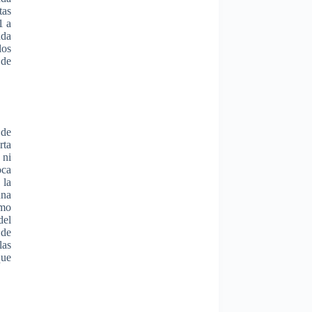
tas
1 a
nda
los
de
de
ta
ni
oca
la
una
mo
el
de
las
que