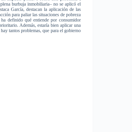
 plena
burbuja
inmobiliaria
– no se
aplicó
el
staca
García
,
destacan
la
aplicación
de
las
acción
para
paliar
las
situaciones
de
pobreza
ha
definido
qué
entiende
por
consumidor
prioritario
.
Además
,
estaría
bien
aplicar
una
hay
tantos
problemas
,
que
para
el
gobierno