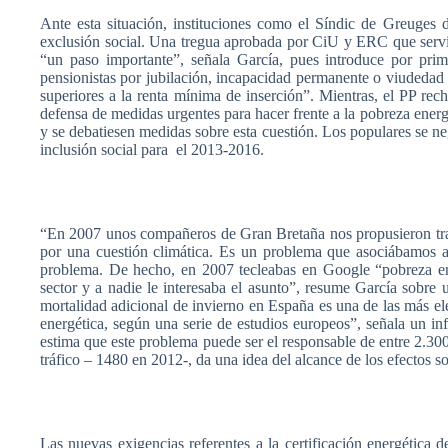
Ante
esta
situación
,
instituciones
como
el
Síndic
de
Greuges
exclusión
social.
Una
tregua
aprobada
por
CiU
y
ERC
que
serv
“un
paso
importante”
,
señala
García
,
pues
introduce
por
prim
pensionistas
por
jubilación
,
incapacidad
permanente
o
viudedad
superiores
a la
renta
mínima
de
inserción”
.
Mientras
, el PP
rec
defensa
de
medidas
urgentes
para
hacer
frente
a la
pobreza
energ
y se
debatiesen
medidas
sobre
esta
cuestión
. Los
populares
se
ne
inclusión
social
para
el 2013-2016.
“En 2007
unos
compañeros
de Gran
Bretaña
nos
propusieron
tr
por
una
cuestión
climática
.
Es
un
problema
que
asociábamos
a
problema
. De
hecho
, en 2007
tecleabas
en Google
“pobreza
e
sector y a
nadie
le
interesaba
el
asunto”
, resume
García
sobre
mortalidad
adicional
de
invierno
en
España
es
una
de
las
más
el
energética
,
según
una
serie
de
estudios
europeos”
,
señala
un
in
estima
que
este
problema
puede
ser
el
responsable
de
entre
2.300
tráfico
– 1480 en 2012-,
da
una
idea del
alcance
de los
efectos
so
Las
nuevas
exigencias
referentes
a la
certificación
energética
de