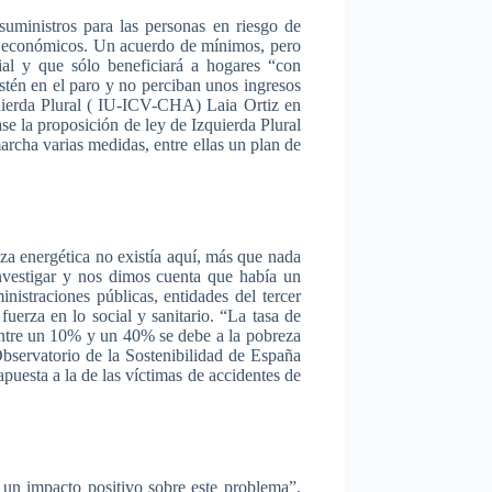
suministros
para
las
personas en
riesgo
de
económicos
. Un
acuerdo
de
mínimos
,
pero
ial
y
que
sólo
beneficiará
a
hogares
“con
stén
en el
paro
y no
perciban
unos
ingresos
ierda
Plural (
IU-ICV-CHA
)
Laia
Ortiz en
ase
la
proposición
de
ley
de
Izquierda
Plural
archa
varias
medidas
,
entre
ellas
un plan de
za
energética
no
existía
aquí
,
más
que
nada
nvestigar
y nos
dimos
cuenta
que
había
un
inistraciones
públicas
,
entidades
del
tercer
n
fuerza
en lo social y
sanitario
.
“La
tasa
de
ntre
un 10% y un 40% se
debe
a la
pobreza
bservatorio
de la
Sostenibilidad
de
España
apuesta
a la de
las
víctimas
de
accidentes
de
un
impacto
positivo
sobre
este
problema”
,