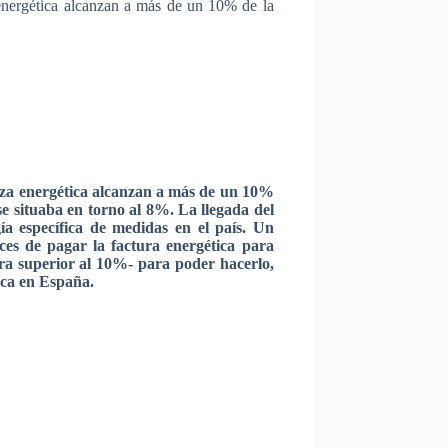
energética
alcanzan
a
más
de un 10% de la
za
energética
alcanzan
a
más
de un 10%
se
situaba
en
torno
al 8%. La
llegada
del
ía
específica
de
medidas
en el
país
. Un
ces
de
pagar
la
factura
energética
para
fra
superior al 10%-
para
poder
hacerlo
,
ica
en
España
.