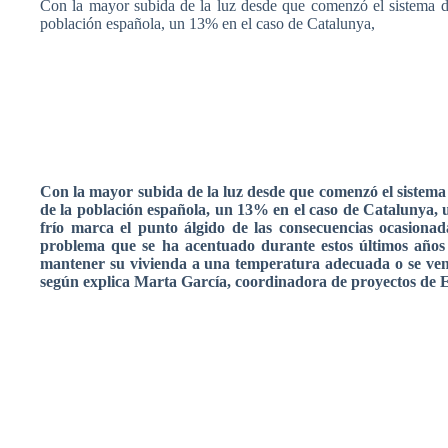
Con la mayor
subida
de la
luz
desde
que
comenzó
el
sistema
población
española
, un 13% en el
caso
de
Catalunya
,
Con la mayor
subida
de la
luz
desde
que
comenzó
el
sistema
de la
población
española
, un 13% en el
caso
de
Catalunya
,
frío
marca
el
punto
álgido
de
las
consecuencias
ocasionad
problema
que
se ha
acentuado
durante
estos
últimos
años
mantener
su
vivienda
a
una
temperatura
adecuada
o se
ve
según
explica
Marta
García
,
coordinadora
de
proyectos
de
E