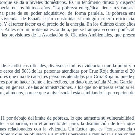
porque
se
da
a
niveles
domésticos
.
Es
un
fenómeno
difuso
y
dispers
pecial en los
últimos
años
. “La
pobreza
energética
tiene
tres
causas
na
parte
de
su
poder
adquisitivo
, de forma
paralela
, la
pobreza
ene
viviendas
de
España
están
construidas
sin
ningún
criterio
eficiencia
o
. Y el
tercer
factor
es
el
precio
de la
energía
. En los
últimos
cinco
año
as
. Antes era un
problema
escondido
,
que
se
trampeaba
como
podía
,
a
n
las
previsiones
de la
Asociación
de
Ciencias
Ambientales
,
que
presen
a
de
estadísticas
oficiales
,
diversos
estudios
evidencian
que
la
pobreza
e
cerca
del 58% de
las
personas
atendidas
por
Cruz
Roja
durante
el 2
to
es
que
una
de
cada
tres
personas
atendidas
por
Cruz
Roja
no
puede
res
por
no
hacer
frente
a los
recibos
, un
dato
que
,
señala
Marta
García
,
no
, en general, de
las
administraciones
, a los
que
no
interesa
estudiar
e
ra
, al
menos
,
parece
que
a
nivel
social
está
cambiando
la
percepción
d
011
por
debajo
del
límite
de
pobreza
, lo
que
aumenta
su
vulnerabilidad
do
la
situación
, con el
aumento
del
paro
, la
disminución
de los
ingre
mas
relacionados
con la
vivienda
. Un factor
que
es
“consecuencia
d
riores
y
que
ha
obligado
a a
muchas
personas a
renunciar
a
una
vivie