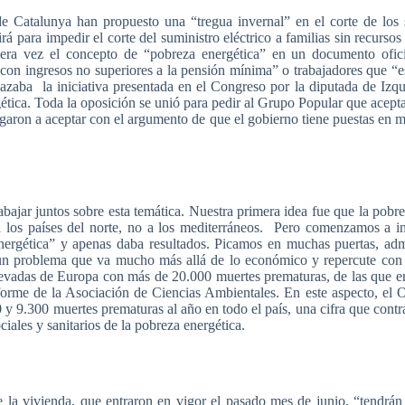
de
Catalunya
han
propuesto
una
“tregua
invernal”
en el
corte
de los
irá
para
impedir
el
corte
del
suministro
eléctrico
a
familias
sin
recursos
era
vez
el
concepto
de
“pobreza
energética”
en un
documento
ofic
con
ingresos
no
superiores
a la
pensión
mínima”
o
trabajadores
que
“e
hazaba
la
iniciativa
presentada
en el
Congreso
por
la
diputada
de
Izqu
ética
.
Toda
la
oposición
se
unió
para
pedir
al
Grupo
Popular
que
acept
garon
a
aceptar
con el
argumento
de
que
el
gobierno
tiene
puestas
en
m
abajar
juntos
sobre
esta
temática
.
Nuestra
primera
idea
fue
que
la
pobre
 los
países
del
norte
, no a los
mediterráneos
.
Pero
comenzamos
a
i
nergética”
y
apenas
daba
resultados
.
Picamos
en
muchas
puertas
,
adm
un
problema
que
va
mucho
más
allá
de lo
económico
y
repercute
co
evadas
de
Europa
con
más
de 20.000
muertes
prematuras
, de
las
que
e
forme
de la
Asociación
de
Ciencias
Ambientales
. En
este
aspecto
, el
O
 y 9.300
muertes
prematuras
al
año
en
todo
el
país
,
una
cifra
que
contr
ciales
y
sanitarios
de la
pobreza
energética
.
 la
vivienda
,
que
entraron
en vigor el
pasado
mes
de
junio
,
“tendrán