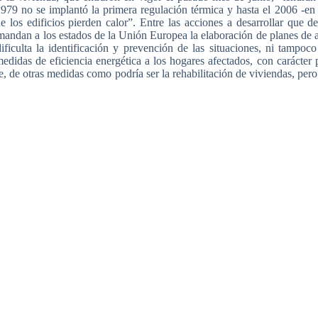
979 no se
implantó
la
primera
regulación
térmica
y
hasta
el 2006 -en
e los
edificios
pierden
calor”
.
Entre
las
acciones
a
desarrollar
que
de
mandan
a los
estados
de la
Unión
Europea
la
elaboración
de planes de
ificulta
la
identificación
y
prevención
de
las
situaciones
,
ni
tampoco
medidas
de
eficiencia
energética
a los
hogares
afectados
, con
carácter
e
, de
otras
medidas
como
podría
ser
la
rehabilitación
de
viviendas
,
pero