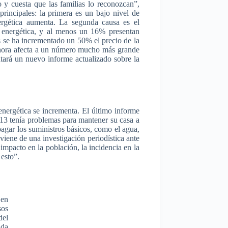
o
y
cuesta
que
las
familias
lo
reconozcan”
,
principales
: la
primera
es
un
bajo
nivel
de
rgética
aumenta
. La
segunda
causa
es
el
energética
, y al
menos
un 16%
presentan
s
se ha
incrementado
un 50% el
precio
de la
hora
afecta
a un
número
mucho
más
grande
tará
un
nuevo
informe
actualizado
sobre
la
energética
se
incrementa
. El
último
informe
013
tenía
problemas
para
mantener
su
casa a
pagar
los
suministros
básicos
,
como
el
agua
,
viene
de
una
investigación
periodística
ante
l
impacto
en la
población
, la
incidencia
en la
e
esto”
.
en
sos
el
nda