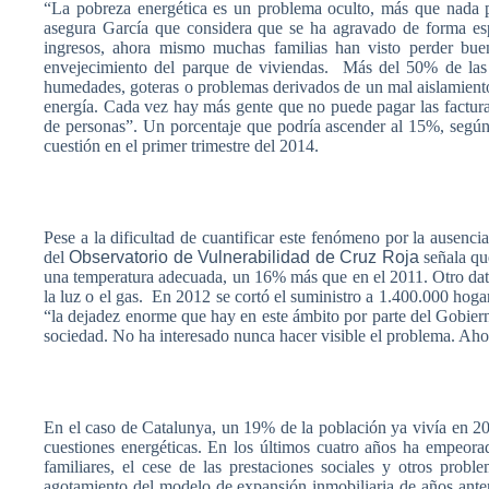
“La
pobreza
energética
es
un
problema
oculto
,
más
que
nada
asegura
García
que
considera
que
se ha
agravado
de forma es
ingresos
,
ahora
mismo
muchas
familias
han
visto
perder
bue
envejecimiento
del
parque
de
viviendas
.
Más
del 50% de
las
humedades
,
goteras
o
problemas
derivados
de un mal
aislamient
energía
.
Cada
vez
hay
más
gente
que
no
puede
pagar
las
factur
de personas”. Un
porcentaje
que
podría
ascender al 15%,
segú
cuestión
en el primer
trimestre
del 2014.
Pese
a la
dificultad
de
cuantificar
este
fenómeno
por
la
ausenci
del
Observatorio
de
Vulnerabilidad
de Cruz
Roja
señala
qu
una
temperatura
adecuada
, un 16%
más
que
en el 2011.
Otro
da
la
luz
o el gas.
En 2012 se
cortó
el
suministro
a 1.400.000
hoga
“la
dejadez
enorme
que
hay en
este
ámbito
por
parte
del
Gobier
sociedad
. No ha
interesado
nunca
hacer
visible el
problema
.
Aho
En el
caso
de
Catalunya
, un 19% de la
población
ya
vivía
en 2
cuestiones
energéticas
. En los
últimos
cuatro
años
ha
empeora
familiares
, el
cese
de
las
prestaciones
sociales
y
otros
proble
agotamiento
del
modelo
de
expansión
inmobiliaria
de
años
ante