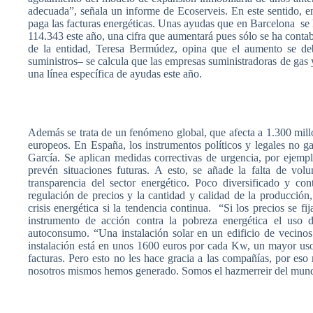
adecuada”
,
señala
un
informe
de
Ecoserveis
. En
este
sentido
, e
paga
las
facturas
energéticas
.
Unas
ayudas
que
en Barcelona
se
114.343
este
año
,
una
cifra
que
aumentará
pues
sólo
se ha
contab
de la
entidad
, Teresa
Bermúdez
,
opina
que
el
aumento
se
de
suministros
– se
calcula
que
las
empresas
suministradoras
de gas
una
línea
específica
de
ayudas
este
año
.
Además
se
trata
de un
fenómeno
global,
que
afecta
a 1.300
mill
europeos
. En
España
, los
instrumentos
políticos
y
legales
no
ga
García
. Se
aplican
medidas
correctivas
de
urgencia
,
por
ejemp
prevén
situaciones
futuras
. A
esto
, se
añade
la
falta
de
volu
transparencia
del sector
energético
.
Poco
diversificado
y
con
regulación
de
precios
y la
cantidad
y
calidad
de la
producción
crisis
energética
si
la
tendencia
continua.
“Si los
precios
se
fij
instrumento
de
acción
contra la
pobreza
energética
el
uso
autoconsumo
.
“Una
instalación
solar en un
edificio
de
vecinos
instalación
está
en
unos
1600
euros
por
cada
Kw
, un mayor
us
facturas
.
Pero
esto
no les
hace
gracia
a
las
compañías
,
por
eso
nosotros
mismos
hemos
generado
.
Somos
el
hazmerreir
del
mun