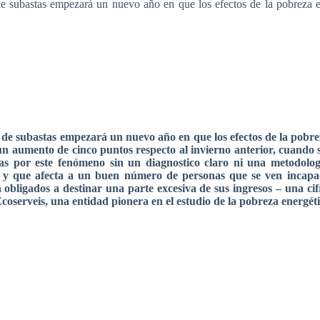
de
subastas
empezará
un
nuevo
año
en
que
los
efectos
de la
pobreza
de
subastas
empezará
un
nuevo
año
en
que
los
efectos
de la
pobre
 un
aumento
de
cinco
puntos
respecto
al
invierno
anterior,
cuando
as
por
este
fenómeno
sin un
diagnostico
claro
ni
una
metodolog
y
que
afecta
a un
buen
número
de personas
que
se
ven
incapa
n
obligados
a
destinar
una
parte
excesiva
de
sus
ingresos
–
una
ci
coserveis
,
una
entidad
pionera
en el
estudio
de la
pobreza
energét