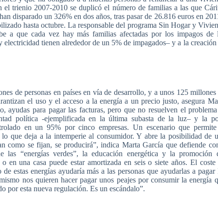
n el
trienio
2007-2010 se
duplicó
el
número
de
familias
a
las
que
Cári
han
disparado
un 326% en dos
años
,
tras
pasar
de 26.816
euros
en 201
ilizado
hasta
octubre
. La
responsable
del
programa
Sin
Hogar
y
Vivie
be
a
que
cada
vez
hay
más
familias
afectadas
por
los
impagos
de 
 y
electricidad
tienen
alrededor
de un 5% de
impagados
– y a la
creación
ones
de personas en
países
en
vía
de
desarrollo
, y a
unos
125
millones
rantizan
el
uso
y el
acceso
a la
energía
a un
precio
justo
,
asegura
Mar
lo
,
ayudas
para
pagar
las
facturas
,
pero
que
no
resuelven
el
problema
ntad
política
-ejemplificada
en la
última
subasta
de la
luz
– y la
p
trolado
en un 95%
por
cinco
empresas
. Un
escenario
que
permite
, lo
que
deja
a la
intemperie
al
consumidor
. Y
abre
la
posibilidad
de
an
como
se
fijan
, se
producirá”
,
indica
Marta
García
que
defiende
co
de
las
“energías
verdes”
, la
educación
energética
y la
promoción
d
o en
una
casa
puede
estar
amortizada
en
seis
o
siete
años
. El
coste
o
de
estas
energías
ayudaría
más
a
las
personas
que
ayudarlas
a
pagar
mismo
nos
quieren
hacer
pagar
unos
peajes
por
consumir
la
energía
do
por
esta
nueva
regulación
.
Es
un
escándalo”
.