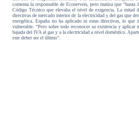
comenta
la
responsable
de
Ecoserveis
,
pero
matiza
que
“hasta
1
Código
Técnico
que
elevaba
el
nivel
de
exigencia
. La
mitad
d
directivas
de
mercado
interior de la
electricidad
y del gas
que
de
energética
.
España
no ha
aplicado
ni
estas
directivas
, lo
que
d
vulnerable.
“Pero
sobre
todo
reconocer
su
existencia
y
aplicar
bajada
del IVA al gas y a la
electricidad
a
nivel
doméstico
.
Apart
este
deber
ser
el
último”
.