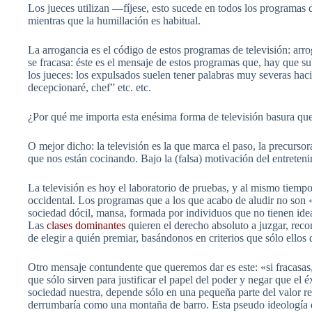
Los jueces utilizan —fíjese, esto sucede en todos los programas 
mientras que la humillación es habitual.
La arrogancia es el código de estos programas de televisión: arro
se fracasa: éste es el mensaje de estos programas que, hay que 
los jueces: los expulsados ​​suelen tener palabras muy severas hac
decepcionaré, chef” etc. etc.
¿Por qué me importa esta enésima forma de televisión basura que,
O mejor dicho: la televisión es la que marca el paso, la precursor
que nos están cocinando. Bajo la (falsa) motivación del entreteni
La televisión es hoy el laboratorio de pruebas, y al mismo tiemp
occidental. Los programas que a los que acabo de aludir no son «
sociedad dócil, mansa, formada por individuos que no tienen idea
Las
clases dominantes
quieren el derecho absoluto a juzgar, reco
de elegir a quién premiar, basándonos en criterios que sólo ellos 
Otro mensaje contundente que queremos dar es este: «si fracasas,
que sólo sirven para justificar el papel del poder y negar que el 
sociedad nuestra, depende sólo en una pequeña parte del valor rea
derrumbaría como una montaña de barro. Esta pseudo ideología del