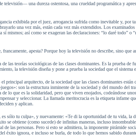
de televisión— una dureza ostentosa, una crueldad programática y apresu
gancia exhibida por el juez, arrogancia sufrida como inevitable y, por t
subrayarlo una vez más, están cada vez más extendidos. Los examinados 
ia sí mismos; así como se exageran las declaraciones: “lo daré todo” o “n
 francamente, apesta? Porque hoy la televisión no describe, sino que ant
a de las teorías sociológicas de las clases dominantes. Es la prueba de 
miento, la televisión diseña y pone a prueba la sociedad que el sistema
o el principal arquitecto, de la sociedad que las clases dominantes est
juegos»: son la estructura inminente de la sociedad y del mundo del tr
 de lo que es la solidaridad, pero que viven enojados, codeándose unos 
mpensar y seleccionar. La llamada meritocracia es la etiqueta infame que
deciden y aplican.
 es sólo tu culpa», y nuevamente: «Te di la oportunidad de tu vida, la 
éxito se obtiene (como sucede) de infinitas maneras, incluso innombrables
l de las personas. Pero si esto se admitiera, la imponente pirámide soci
 éxito ignora, e incluso se burla, de todo lo que hemos sabido durante 