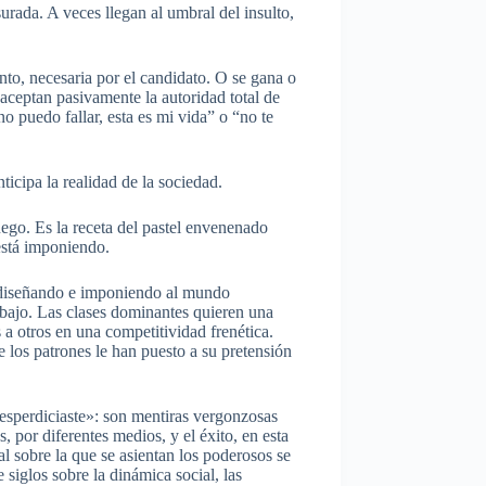
rada. A veces llegan al umbral del insulto,
anto, necesaria por el candidato. O se gana o
aceptan pasivamente la autoridad total de
o puedo fallar, esta es mi vida” o “no te
icipa la realidad de la sociedad.
fuego. Es la receta del pastel envenenado
 está imponiendo.
án diseñando e imponiendo al mundo
abajo. Las clases dominantes quieren una
a otros en una competitividad frenética.
 los patrones le han puesto a su pretensión
desperdiciaste»: son mentiras vergonzosas
, por diferentes medios, y el éxito, en esta
al sobre la que se asientan los poderosos se
siglos sobre la dinámica social, las