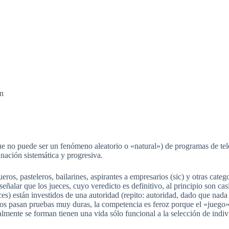
ón
e no puede ser un fenómeno aleatorio o «natural») de programas de tele
nación sistemática y progresiva.
ueros, pasteleros, bailarines, aspirantes a empresarios (sic) y otras cat
lar que los jueces, cuyo veredicto es definitivo, al principio son cas
eces) están investidos de una autoridad (repito: autoridad, dado que nada
dos pasan pruebas muy duras, la competencia es feroz porque el «juego
lmente se forman tienen una vida sólo funcional a la selección de indiv