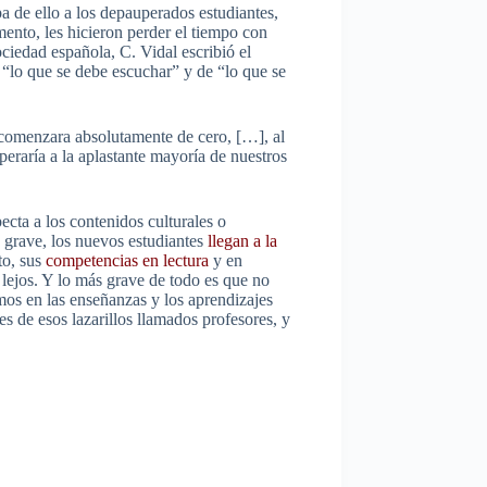
a de ello a los depauperados estudiantes,
ento, les hicieron perder el tiempo con
sociedad española, C. Vidal escribió el
e “lo que se debe escuchar” y de “lo que se
e comenzara absolutamente de cero, […], al
peraría a la aplastante mayoría de nuestros
ecta a los contenidos culturales o
s grave, los nuevos estudiantes
llegan a la
to, sus
competencias en lectura
y en
 lejos. Y lo más grave de todo es que no
omos en las enseñanzas y los aprendizajes
es de esos lazarillos llamados profesores, y