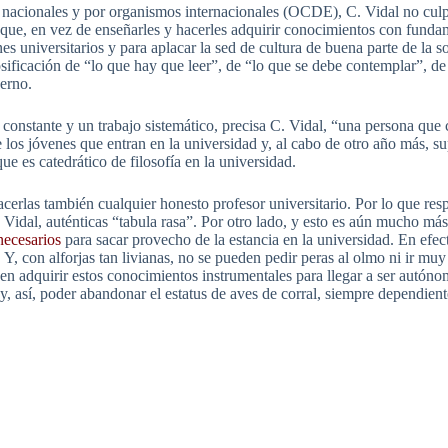
tos nacionales y por organismos internacionales (OCDE), C. Vidal no culp
 que, en vez de enseñarles y hacerles adquirir conocimientos con fundam
nes universitarios y para aplacar la sed de cultura de buena parte de la 
dosificación de “lo que hay que leer”, de “lo que se debe contemplar”, d
erno.
 constante y un trabajo sistemático, precisa C. Vidal, “una persona qu
e los jóvenes que entran en la universidad y, al cabo de otro año más, su
ue es catedrático de filosofía en la universidad.
erlas también cualquier honesto profesor universitario. Por lo que resp
 Vidal, auténticas “tabula rasa”. Por otro lado, y esto es aún mucho má
necesarios
para sacar provecho de la estancia en la universidad. En efec
Y, con alforjas tan livianas, no se pueden pedir peras al olmo ni ir muy
 en adquirir estos conocimientos instrumentales para llegar a ser autón
y, así, poder abandonar el estatus de aves de corral, siempre dependient