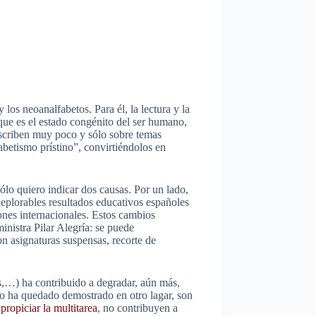
los neoanalfabetos. Para él, la lectura y la
 que es el estado congénito del ser humano,
 escriben muy poco y sólo sobre temas
abetismo prístino”, convirtiéndolos en
sólo quiero indicar dos causas. Por un lado,
eplorables resultados educativos españoles
ones internacionales. Estos cambios
nistra Pilar Alegría: se puede
on asignaturas suspensas, recorte de
s,…) ha contribuido a degradar, aún más,
omo ha quedado demostrado en otro lagar, son
l
propiciar la multitarea
, no contribuyen a