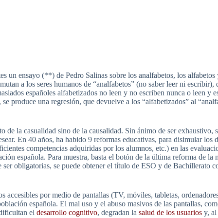
s un ensayo (**) de Pedro Salinas sobre los analfabetos, los alfabetos y 
mutan a los seres humanos de “analfabetos” (no saber leer ni escribir),
emasiados españoles alfabetizados no leen y no escriben nunca o leen y
, se produce una regresión, que devuelve a los “alfabetizados” al “analf
uto de la casualidad sino de la causalidad. Sin ánimo de ser exhaustivo, 
sear. En 40 años, ha habido 9 reformas educativas, para disimular los d
ficientes competencias adquiridas por los alumnos, etc.) en las evaluaci
ón española. Para muestra, basta el botón de la última reforma de la mi
ser obligatorias, se puede obtener el título de ESO y de Bachillerato c
os accesibles por medio de pantallas (TV, móviles, tabletas, ordenadore
a población española. El mal uso y el abuso masivos de las pantallas, c
 dificultan el
desarrollo cognitivo
, degradan la
salud de los usuarios
y, a