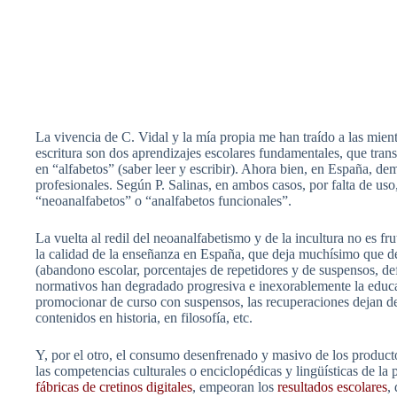
La vivencia de C. Vidal y la mía propia me han traído a las miente
escritura son dos aprendizajes escolares fundamentales, que trans
en “alfabetos” (saber leer y escribir). Ahora bien, en España, d
profesionales. Según P. Salinas, en ambos casos, por falta de uso
“neoanalfabetos” o “analfabetos funcionales”.
La vuelta al redil del neoanalfabetismo y de la incultura no es fr
la calidad de la enseñanza en España, que deja muchísimo que de
(abandono escolar, porcentajes de repetidores y de suspensos, de
normativos han degradado progresiva e inexorablemente la educaci
promocionar de curso con suspensos, las recuperaciones dejan de 
contenidos en historia, en filosofía, etc.
Y, por el otro, el consumo desenfrenado y masivo de los product
las competencias culturales o enciclopédicas y lingüísticas de l
fábricas de cretinos digitales
, empeoran los
resultados escolares
,