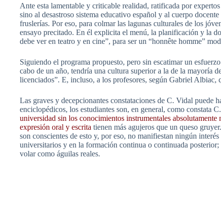
Ante esta lamentable y criticable realidad, ratificada por exper
sino al desastroso sistema educativo español y al cuerpo docente
fruslerías. Por eso, para colmar las lagunas culturales de los jóve
ensayo precitado. En él explicita el menú, la planificación y la 
debe ver en teatro y en cine”, para ser un “honnête homme” mod
Siguiendo el programa propuesto, pero sin escatimar un esfuerzo
cabo de un año, tendría una cultura superior a la de la mayoría d
licenciados”. E, incluso, a los profesores, según Gabriel Albiac, q
Las graves y decepcionantes constataciones de C. Vidal puede hac
enciclopédicos, los estudiantes son, en general, como constata C.
universidad sin los conocimientos instrumentales absolutamente 
expresión oral y escrita
tienen más agujeros que un queso gruyer. 
son conscientes de esto y, por eso, no manifiestan ningún interés
universitarios y en la formación continua o continuada posterior; 
volar como águilas reales.