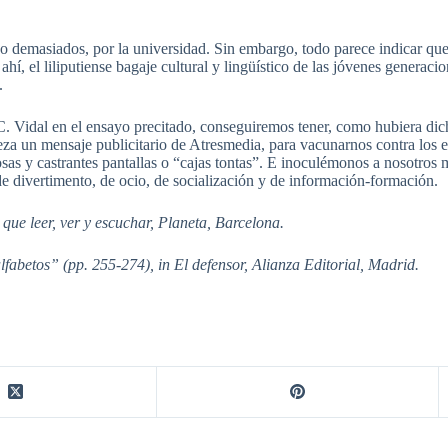
 demasiados, por la universidad. Sin embargo, todo parece indicar que
ahí, el liliputiense bagaje cultural y lingüístico de las jóvenes generacio
.
C. Vidal en el ensayo precitado, conseguiremos tener, como hubiera di
reza un mensaje publicitario de Atresmedia, para vacunarnos contra los e
s y castrantes pantallas o “cajas tontas”. E inoculémonos a nosotros mi
s de divertimento, de ocio, de socialización y de información-formación.
que leer, ver y escuchar, Planeta, Barcelona.
lfabetos” (pp. 255-274), in El defensor, Alianza Editorial, Madrid.