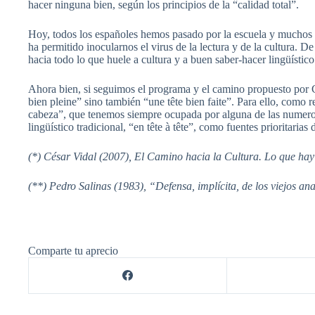
hacer ninguna bien, según los principios de la “calidad total”.
Hoy, todos los españoles hemos pasado por la escuela y muchos o
ha permitido inocularnos el virus de la lectura y de la cultura. De 
hacia todo lo que huele a cultura y a buen saber-hacer lingüístico
Ahora bien, si seguimos el programa y el camino propuesto por 
bien pleine” sino también “une tête bien faite”. Para ello, como 
cabeza”, que tenemos siempre ocupada por alguna de las numerosa
lingüístico tradicional, “en tête à tête”, como fuentes prioritaria
(*) César Vidal (2007), El Camino hacia la Cultura. Lo que hay 
(**) Pedro Salinas (1983), “Defensa, implícita, de los viejos ana
Comparte tu aprecio