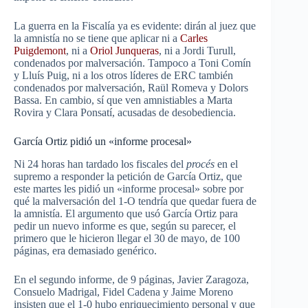
La guerra en la Fiscalía ya es evidente: dirán al juez que
la amnistía no se tiene que aplicar ni a
Carles
Puigdemont
, ni a
Oriol Junqueras
, ni a Jordi Turull,
condenados por malversación. Tampoco a Toni Comín
y Lluís Puig, ni a los otros líderes de ERC también
condenados por malversación, Raül Romeva y Dolors
Bassa. En cambio, sí que ven amnistiables a Marta
Rovira y Clara Ponsatí, acusadas de desobediencia.
García Ortiz pidió un «informe procesal»
Ni 24 horas han tardado los fiscales del
procés
en el
supremo a responder la petición de García Ortiz, que
este martes les pidió un «informe procesal» sobre por
qué la malversación del 1-O tendría que quedar fuera de
la amnistía. El argumento que usó García Ortiz para
pedir un nuevo informe es que, según su parecer, el
primero que le hicieron llegar el 30 de mayo, de 100
páginas, era demasiado genérico.
En el segundo informe, de 9 páginas, Javier Zaragoza,
Consuelo Madrigal, Fidel Cadena y Jaime Moreno
insisten que el 1-0 hubo enriquecimiento personal y que