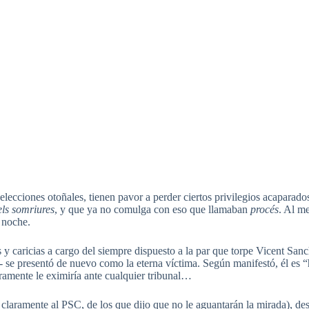
 elecciones otoñales, tienen pavor a perder ciertos privilegios acaparado
els somriures
, y que ya no comulga con eso que llamaban
procés
. Al me
 noche.
 y caricias a cargo del siempre dispuesto a la par que torpe Vicent Sanch
- se presentó de nuevo como la eterna víctima. Según manifestó, él es
ramente le eximiría ante cualquier tribunal…
e claramente al PSC, de los que dijo que no le aguantarán la mirada), de