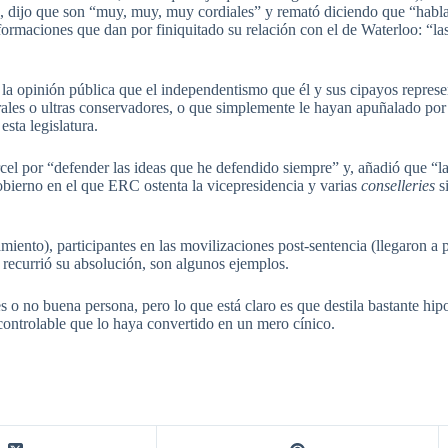
 dijo que son “muy, muy, muy cordiales” y remató diciendo que “habla
informaciones que dan por finiquitado su relación con el de Waterloo: “la
a la opinión pública que el independentismo que él y sus cipayos represen
ales o ultras conservadores, o que simplemente le hayan apuñalado por
esta legislatura.
cel por “defender las ideas que he defendido siempre” y, añadió que “la 
bierno en el que ERC ostenta la vicepresidencia y varias
conselleries
s
iento), participantes en las movilizaciones post-sentencia (llegaron a p
t recurrió su absolución, son algunos ejemplos.
 o no buena persona, pero lo que está claro es que destila bastante hip
controlable que lo haya convertido en un mero cínico.