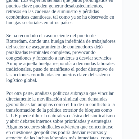
global. Los expertos señalan que paros prolongados en
puertos clave pueden generar desabastecimientos,
retrasos en las cadenas de suministro y pérdidas
económicas cuantiosas, tal como ya se ha observado en
huelgas sectoriales en otros países.
Se ha recordado el caso reciente del puerto de
Rotterdam, donde una huelga indefinida de trabajadores
del sector de aseguramiento de contenedores dejó
paralizadas terminales completas, provocando
congestiones y forzando a navieras a desviar servicios.
Aunque aquella huelga respondía a demandas laborales
tradicionales, puso de manifiesto el poder disruptivo de
las acciones coordinadas en puertos clave del sistema
logístico global.
Por otra parte, analistas políticos subrayan que vincular
directamente la movilización sindical con demandas
geopolíticas tan amplias como el fin de un conflicto o la
transformación de la política exterior de bloques como
la UE puede diluir la naturaleza clásica del sindicalismo
y abrir debates internos sobre prioridades y estrategias.
Algunos sectores sindicales advierten que concentrarse
en cuestiones geopolíticas podría desviar recursos y
atención de las luchas laborales más inmediatas, como