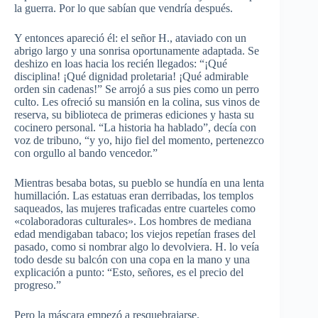
la guerra. Por lo que sabían que vendría después.
Y entonces apareció él: el señor H., ataviado con un
abrigo largo y una sonrisa oportunamente adaptada. Se
deshizo en loas hacia los recién llegados: “¡Qué
disciplina! ¡Qué dignidad proletaria! ¡Qué admirable
orden sin cadenas!” Se arrojó a sus pies como un perro
culto. Les ofreció su mansión en la colina, sus vinos de
reserva, su biblioteca de primeras ediciones y hasta su
cocinero personal. “La historia ha hablado”, decía con
voz de tribuno, “y yo, hijo fiel del momento, pertenezco
con orgullo al bando vencedor.”
Mientras besaba botas, su pueblo se hundía en una lenta
humillación. Las estatuas eran derribadas, los templos
saqueados, las mujeres traficadas entre cuarteles como
«colaboradoras culturales». Los hombres de mediana
edad mendigaban tabaco; los viejos repetían frases del
pasado, como si nombrar algo lo devolviera. H. lo veía
todo desde su balcón con una copa en la mano y una
explicación a punto: “Esto, señores, es el precio del
progreso.”
Pero la máscara empezó a resquebrajarse.