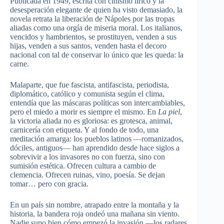
Publicada en 1949, escrita con cinismo lírico y la
desesperación elegante de quien ha visto demasiado, la
novela retrata la liberación de Nápoles por las tropas
aliadas como una orgía de miseria moral. Los italianos,
vencidos y hambrientos, se prostituyen, venden a sus
hijas, venden a sus santos, venden hasta el decoro
nacional con tal de conservar lo único que les queda: la
carne.
Malaparte, que fue fascista, antifascista, periodista,
diplomático, católico y comunista según el clima,
entendía que las máscaras políticas son intercambiables,
pero el miedo a morir es siempre el mismo. En
La piel
,
la victoria aliada no es gloriosa: es grotesca, animal,
carnicería con etiqueta. Y al fondo de todo, una
meditación amarga: los pueblos latinos —romanizados,
dóciles, antiguos— han aprendido desde hace siglos a
sobrevivir a los invasores no con fuerza, sino con
sumisión estética. Ofrecen cultura a cambio de
clemencia. Ofrecen ruinas, vino, poesía. Se dejan
tomar… pero con gracia.
En un país sin nombre, atrapado entre la montaña y la
historia, la bandera roja ondeó una mañana sin viento.
Nadie supo bien cómo empezó la invasión —los radares