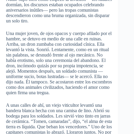
dormían, los discursos estaban ocupados celebrando
aniversarios inútiles— pero las tropas comunistas
descendieron como una bruma organizada, sin disparar
un solo tiro.
Una mujer joven, de ojos opacos y cuerpo afilado por el
hambre, se detuvo en medio de una calle en ruinas.
Arriba, un dron zumbaba con curiosidad cínica. Ella
levantó la vista. Sonrió. Lentamente, como en un ritual
sin palabras, se desnudó frente al ojo mecánico. No
había erotismo, solo una ceremonia del abandono. El
dron, incómodo quizás por su propia impotencia, se
alejó. Momentos después, un soldado comunista —
uniforme sucio, botas lustradas— se le acercó. Ella no
dijo nada. Él tampoco. Se acostaron entre los escombros
como dos animales civilizados, haciendo el amor como
quien firma una tregua.
A unas calles de ahí, un viejo viticultor levantó una
bandera blanca hecha con una camisa de lino. Abrió su
bodega para los soldados. Les sirvió vino tinto en jarras
de cerámica. “Tomen, camaradas”, dijo, “el alma de esta
tierra es líquida. Que beban los vencedores.” Uno de los
capitanes comunistas lo abrazó. Lloraron juntos. No por