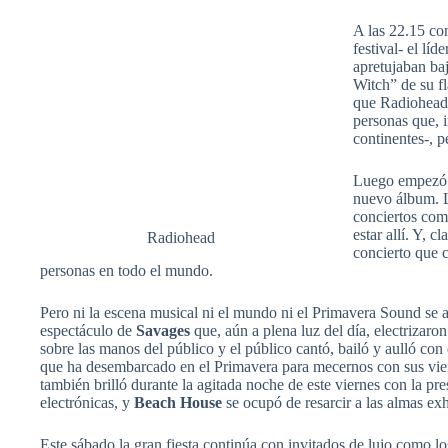
A las 22.15 co
festival- el lí
apretujaban baj
Witch” de su f
que Radiohead 
personas que, 
continentes-, 
Luego empezó l
nuevo álbum. L
conciertos com
estar allí. Y, 
Radiohead
concierto que c
personas en todo el mundo.
Pero ni la escena musical ni el mundo ni el Primavera Sound se 
espectáculo de
Savages
que, aún a plena luz del día, electrizaro
sobre las manos del público y el público cantó, bailó y aulló co
que ha desembarcado en el Primavera para mecernos con sus vien
también brilló durante la agitada noche de este viernes con la pr
electrónicas, y
Beach House
se ocupó de resarcir a las almas ex
Este sábado la gran fiesta continúa con invitados de lujo como l