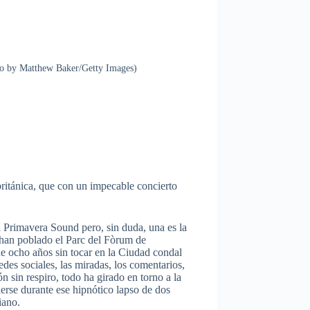
 by Matthew Baker/Getty Images)
británica, que con un impecable concierto
l Primavera Sound pero, sin duda, una es la
s han poblado el Parc del Fòrum de
e ocho años sin tocar en la Ciudad condal
des sociales, las miradas, los comentarios,
ón sin respiro, todo ha girado en torno a la
erse durante ese hipnótico lapso de dos
iano.