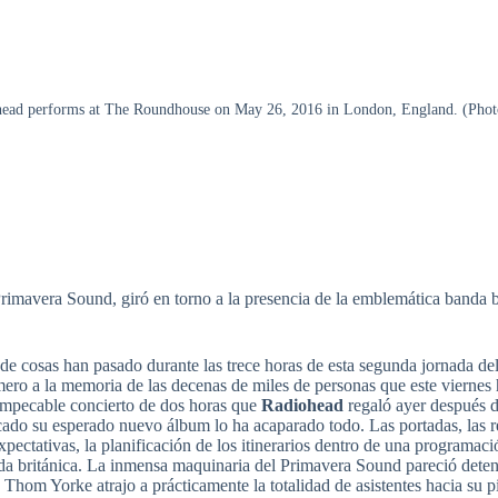
performs at The Roundhouse on May 26, 2016 in London, England. (Photo
Primavera Sound, giró en torno a la presencia de la emblemática banda 
de cosas han pasado durante las trece horas de esta segunda jornada de
imero a la memoria de las decenas de miles de personas que este vierne
impecable concierto de dos horas que
Radiohead
regaló ayer después d
cado su esperado nuevo álbum lo ha acaparado todo. Las portadas, las re
 expectativas, la planificación de los itinerarios dentro de una programaci
da británica. La inmensa maquinaria del Primavera Sound pareció deten
 Thom Yorke atrajo a prácticamente la totalidad de asistentes hacia su p