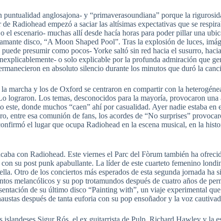
n puntualidad anglosajona- y “primaverasoundiana” porque la rigurosid
der de Radiohead empezó a saciar las altísimas expectativas que se respir
o el escenario- muchas allí desde hacía horas para poder pillar una ubi
lamante disco, “A Moon Shaped Pool”. Tras la explosión de luces, imág
puede presumir como pocos- Yorke saltó sin red hacia el susurro, haci
inexplicablemente- o solo explicable por la profunda admiración que ge
permanecieron en absoluto silencio durante los minutos que duró la canc
a marcha y los de Oxford se centraron en compartir con la heterogénea 
o lograron. Los temas, desconocidos para la mayoría, provocaron una 
o este, donde muchos “caen” ahí por casualidad. Ayer nadie estaba en e
claro, entre esa comunión de fans, los acordes de “No surprises” provocaro
onfirmó el lugar que ocupa Radiohead en la escena musical, en la histor
acaba con Radiohead. Este viernes el Parc del Fòrum también ha ofrecido
n con su post punk apabullante. La líder de este cuarteto femenino londin
n ella. Otro de los conciertos más esperados de esta segunda jornada ha 
tos melancólicos y su pop trotamundos después de cuatro años de perm
esentación de su último disco “Painting with”, un viaje experimental qu
haustas después de tanta euforia con su pop ensoñador y la voz cautiva
os islandeses Sigur Rós, el ex guitarrista de Pulp, Richard Hawley y la