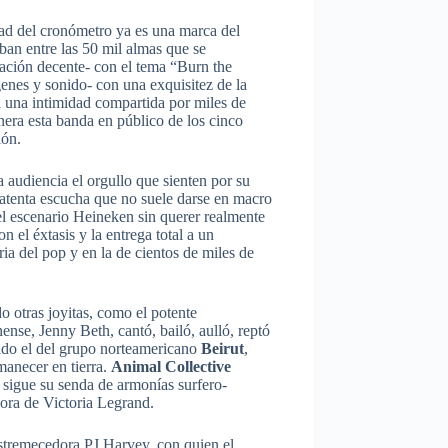
ad del cronómetro ya es una marca del
aban entre las 50 mil almas que se
cación decente- con el tema “Burn the
enes y sonido- con una exquisitez de la
a una intimidad compartida por miles de
nera esta banda en público de los cinco
ión.
audiencia el orgullo que sienten por su
atenta escucha que no suele darse en macro
l escenario Heineken sin querer realmente
n el éxtasis y la entrega total a un
ia del pop y en la de cientos de miles de
 otras joyitas, como el potente
ense, Jenny Beth, cantó, bailó, aulló, reptó
sido el del grupo norteamericano
Beirut
,
anecer en tierra.
Animal Collective
e sigue su senda de armonías surfero-
dora de Victoria Legrand.
 estremecedora PJ Harvey, con quien el