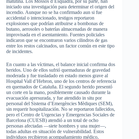
matutina. Los Mossos d’Esquadra, por su parte, han
iniciado una investigación para determinar el origen del
incendio. Aunque no se ha confirmado aun si fue
accidental o intencionado, testigos reportaron
explosiones que podrían atribuirse a bombonas de
butano, aerosoles o baterías almacenadas de manera
improvisada en el asentamiento. Fuentes policiales
indicaron que se encontraron varios cilindros de gas
entre los restos calcinados, un factor común en este tipo
de incidentes.
En cuanto a las víctimas, el balance inicial confirma dos
heridos. Uno de ellos sufrió quemaduras de gravedad
moderada y fue trasladado en estado menos grave al
Hospital Vall d’Hebron, uno de los centros de referencia
en quemados de Cataluña. El segundo herido presentó
un corte en la mano, posiblemente causado durante la
evacuación apresurada, y fue atendido in situ por
personal del Sistema d’Emergències Mèdiques (SEM),
sin requerir hospitalización. No se reportaron fallecidos,
pero el Centro de Urgencias y Emergencias Sociales de
Barcelona (CUESB) atendió a un total de ocho
personas afectadas —siete hombres y una mujer—,
todas adultas en situación de vulnerabilidad. Estos
individuos recibieron acompañamiento médico,