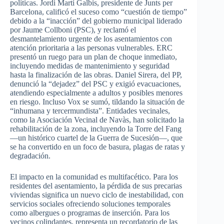
políticas. Jordi Martí Galbis, presidente de Junts per
Barcelona, calificó el suceso como “cuestión de tiempo”
debido a la “inacción” del gobierno municipal liderado
por Jaume Collboni (PSC), y reclamó el
desmantelamiento urgente de los asentamientos con
atención prioritaria a las personas vulnerables. ERC
presentó un ruego para un plan de choque inmediato,
incluyendo medidas de mantenimiento y seguridad
hasta la finalización de las obras. Daniel Sirera, del PP,
denunció la “dejadez” del PSC y exigió evacuaciones,
atendiendo especialmente a adultos y posibles menores
en riesgo. Incluso Vox se sumó, tildando la situación de
“inhumana y tercermundista”. Entidades vecinales,
como la Asociación Vecinal de Navàs, han solicitado la
rehabilitación de la zona, incluyendo la Torre del Fang
—un histórico cuartel de la Guerra de Sucesión—, que
se ha convertido en un foco de basura, plagas de ratas y
degradación.
El impacto en la comunidad es multifacético. Para los
residentes del asentamiento, la pérdida de sus precarias
viviendas significa un nuevo ciclo de inestabilidad, con
servicios sociales ofreciendo soluciones temporales
como albergues o programas de inserción. Para los
vecinos colindantes, representa un recordatorio de las