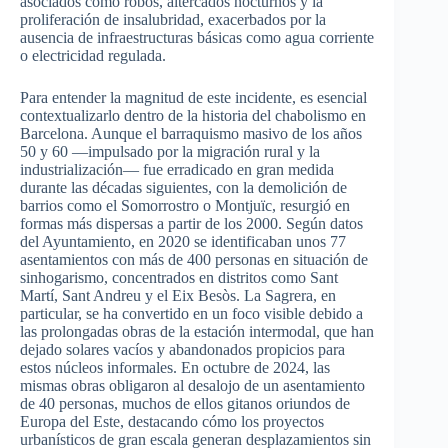
asociados como robos, altercados nocturnos y la
proliferación de insalubridad, exacerbados por la
ausencia de infraestructuras básicas como agua corriente
o electricidad regulada.
Para entender la magnitud de este incidente, es esencial
contextualizarlo dentro de la historia del chabolismo en
Barcelona. Aunque el barraquismo masivo de los años
50 y 60 —impulsado por la migración rural y la
industrialización— fue erradicado en gran medida
durante las décadas siguientes, con la demolición de
barrios como el Somorrostro o Montjuïc, resurgió en
formas más dispersas a partir de los 2000. Según datos
del Ayuntamiento, en 2020 se identificaban unos 77
asentamientos con más de 400 personas en situación de
sinhogarismo, concentrados en distritos como Sant
Martí, Sant Andreu y el Eix Besòs. La Sagrera, en
particular, se ha convertido en un foco visible debido a
las prolongadas obras de la estación intermodal, que han
dejado solares vacíos y abandonados propicios para
estos núcleos informales. En octubre de 2024, las
mismas obras obligaron al desalojo de un asentamiento
de 40 personas, muchos de ellos gitanos oriundos de
Europa del Este, destacando cómo los proyectos
urbanísticos de gran escala generan desplazamientos sin