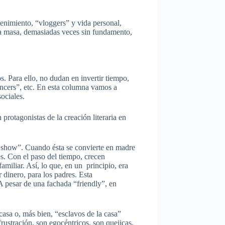
tenimiento, “vloggers” y vida personal,
a la masa, demasiadas veces sin fundamento,
s. Para ello, no dudan en invertir tiempo,
uencers”, etc. En esta columna vamos a
ociales.
 protagonistas de la creación literaria en
ity show”. Cuando ésta se convierte en madre
es. Con el paso del tiempo, crecen
amiliar. Así, lo que, en un principio, era
 dinero, para los padres. Esta
 A pesar de una fachada “friendly”, en
casa o, más bien, “esclavos de la casa”
ustración, son egocéntricos, son quejicas,