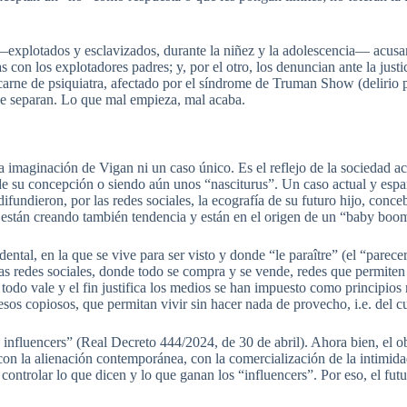
 —explotados y esclavizados, durante la niñez y la adolescencia— acusa
as con los explotadores padres; y, por el otro, los denuncian ante la j
rne de psiquiatra, afectado por el síndrome de Truman Show (delirio pa
se separan. Lo que mal empieza, mal acaba.
e la imaginación de Vigan ni un caso único. Es el reflejo de la sociedad
de su concepción o siendo aún unos “nasciturus”. Un caso actual y españ
undieron, por las redes sociales, la ecografía de su futuro hijo, con
 están creando también tendencia y están en el origen de un “baby boom
ental, en la que se vive para ser visto y donde “le paraître” (el “parece
as redes sociales, donde todo se compra y se vende, redes que permiten
 todo vale y el fin justifica los medios se han impuesto como principios 
sos copiosos, que permitan vivir sin hacer nada de provecho, i.e. del c
 influencers” (Real Decreto 444/2024, de 30 de abril). Ahora bien, el o
con la alienación contemporánea, con la comercialización de la intimidad
 controlar lo que dicen y lo que ganan los “influencers”. Por eso, el fu