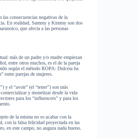
n las consecuencias negativas de la
usticia. En realidad, Sammy y Kimmy son dos
ranoico, que afecta a las personas
 actual: más de un padre y/o madre empiezan
ol, entre otros muchos, es el de la pareja
cebido según el método ROPA: Dulceia ha
” entre parejas de mujeres.
r”) y el “avoir” (el “tener”) son más
 comercializar y monetizar desde la vida
rectores para los “influencers” y para los
uento.
bjeto de la misma no es acabar con la
, con la falsa felicidad proyectada en las
turo, en este campo, no augura nada bueno.