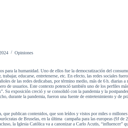
 2024
Opiniones
 para la humanidad. Uno de ellos fue la democratización del consumo 
 trabajar, educarse, entretenerse, etc. En efecto, las redes sociales fue
pañoles de las redes dedicaban, por término medio, más de 6 h. diarias a 
ro de usuarios. Este contexto potenció también uno de los perfiles más 
s”. Su exposición creció y se consolidó con la pandemia y la postpandem
ho, durante la pandemia, fueron una fuente de entretenimiento y de prá
a, que publican contenidos, que son leídos y vistos por miles o millones
burócratas de Bruselas, en la última campaña para las europeas (9J de 20
incluso, la Iglesia Católica va a canonizar a Carlo Acutis, “influencer” 