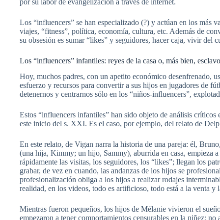
por su labor de evangelización a través de internet.
Los “influencers” se han especializado (?) y actúan en los más va
viajes, “fitness”, política, economía, cultura, etc. Además de co
su obsesión es sumar “likes” y seguidores, hacer caja, vivir del 
Los “influencers” infantiles: reyes de la casa o, más bien, esclavo
Hoy, muchos padres, con un apetito económico desenfrenado, usan a
esfuerzo y recursos para convertir a sus hijos en jugadores de fú
detenernos y centrarnos sólo en los “niños-influencers”, explotad
Estos “influencers infantiles” han sido objeto de análisis crítico
este inicio del s. XXI. Es el caso, por ejemplo, del relato de Del
En este relato, de Vigan narra la historia de una pareja: él, Bru
(una hija, Kimmy; un hijo, Sammy), aburrida en casa, empieza a gr
rápidamente las visitas, los seguidores, los “likes”; llegan los p
grabar, de vez en cuando, las andanzas de los hijos se profesional
profesionalización obliga a los hijos a realizar rodajes intermina
realidad, en los videos, todo es artificioso, todo está a la venta y 
Mientras fueron pequeños, los hijos de Mélanie vivieron el sueño 
empezaron a tener comportamientos censurables en la niñez: no ac