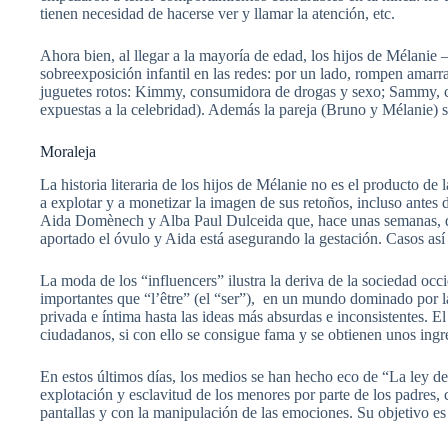
tienen necesidad de hacerse ver y llamar la atención, etc.
Ahora bien, al llegar a la mayoría de edad, los hijos de Mélanie
sobreexposición infantil en las redes: por un lado, rompen amarr
juguetes rotos: Kimmy, consumidora de drogas y sexo; Sammy, ca
expuestas a la celebridad). Además la pareja (Bruno y Mélanie) 
Moraleja
La historia literaria de los hijos de Mélanie no es el producto d
a explotar y a monetizar la imagen de sus retoños, incluso antes 
Aida Domènech y Alba Paul Dulceida que, hace unas semanas, dif
aportado el óvulo y Aida está asegurando la gestación. Casos así
La moda de los “influencers” ilustra la deriva de la sociedad occid
importantes que “l’être” (el “ser”), en un mundo dominado por l
privada e íntima hasta las ideas más absurdas e inconsistentes. El
ciudadanos, si con ello se consigue fama y se obtienen unos ingre
En estos últimos días, los medios se han hecho eco de “La ley de
explotación y esclavitud de los menores por parte de los padres, 
pantallas y con la manipulación de las emociones. Su objetivo es