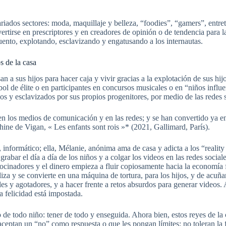
riados sectores: moda, maquillaje y belleza, “foodies”, “gamers”, entre
nvertirse en prescriptores y en creadores de opinión o de tendencia par
cuento, explotando, esclavizando y engatusando a los internautas.
s de la casa
 sus hijos para hacer caja y vivir gracias a la explotación de sus hijo
tbol de élite o en participantes en concursos musicales o en “niños infl
os y esclavizados por sus propios progenitores, por medio de las redes s
s en los medios de comunicación y en las redes; y se han convertido ya en
phine de Vigan, « Les enfants sont rois »* (2021, Gallimard, París).
no, informático; ella, Mélanie, anónima ama de casa y adicta a los “real
abar el día a día de los niños y a colgar los videos en las redes social
atrocinadores y el dinero empieza a fluir copiosamente hacia la economía f
iza y se convierte en una máquina de tortura, para los hijos, y de acuñar
bles y agotadores, y a hacer frente a retos absurdos para generar videos.
la felicidad está impostada.
de todo niño: tener de todo y enseguida. Ahora bien, estos reyes de la 
eptan un “no” como respuesta o que les pongan límites; no toleran la fr