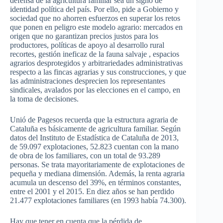
defensa de la agricultura familiar sea un signo de
identidad política del país. Por ello, pide a Gobierno y
sociedad que no ahorren esfuerzos en superar los retos
que ponen en peligro este modelo agrario: mercados en
origen que no garantizan precios justos para los
productores, políticas de apoyo al desarrollo rural
recortes, gestión ineficaz de la fauna salvaje , espacios
agrarios desprotegidos y arbitrariedades administrativas
respecto a las fincas agrarias y sus construcciones, y que
las administraciones desprecien los representantes
sindicales, avalados por las elecciones en el campo, en
la toma de decisiones.
Unió de Pagesos recuerda que la estructura agraria de
Cataluña es básicamente de agricultura familiar. Según
datos del Instituto de Estadística de Cataluña de 2013,
de 59.097 explotaciones, 52.823 cuentan con la mano
de obra de los familiares, con un total de 93.289
personas. Se trata mayoritariamente de explotaciones de
pequeña y mediana dimensión. Además, la renta agraria
acumula un descenso del 39%, en términos constantes,
entre el 2001 y el 2015. En diez años se han perdido
21.477 explotaciones familiares (en 1993 había 74.300).
Hay que tener en cuenta que la pérdida de