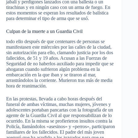
jabalí y perdigones lanzados con una ballesta o un
tirachinas y en ningún caso con un arma de fuego. En
estos momentos se esperan los resultados de balística
para determinar el tipo de arma que se usó.
Culpan de la muerte a un Guardia Civil
todo ello después de que centenares de personas se
manifestasen este miércoles por las calles de la ciudad,
sin autorización para ello, clamando justicia por los dos
fallecidos, de 51 y 19 años. Acusan a las Fuerzas de
Seguridad de no haberlos auxiliado para impedir que se
ahogaran cuando sufrieron algún problema en la
embarcación en la que iban y se tiraron al mar,
arrastrándolos la corriente. Murieron tras más de media
hora de reanimación.
En las protestas, llevada a cabo horas después del
funeral de ambas víctimas, muchas mujeres, jóvenes y
adolescentes portaban pancartas con la fotografía de un
agente de la Guardia Civil al que responsabilizan de lo
ocurrido. En la misma se profierieron insultos contra la
Policía, llamándolos «asesinos» y «perros», participaron
familiares de los fallecidos. El padre del más joven
aseguró que ha acudido a los juzgados para que se