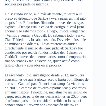
sociales por parte de internos.
Un segundo video, aún más alarmante, muestra a un
preso advirtiendo que Sarkozy «va a pasar un mal rato
en prisión». El hombre, filmando a través de las rejas,
explica: «Debajo está la celda de castigo, él está justo
encima y lo sabemos todo». Luego, invoca venganza:
«Vamos a vengar a Gaddafi. Lo sabemos todo, Sarko,
Ziad Takieddine, lo sabemos todo. Devuelvan los miles
de millones de dólares». Estas referencias aluden
directamente al núcleo del caso judicial: Sarkozy fue
condenado por recibir fondos ilícitos del régimen de
Gaddafi a través de intermediarios como el empresario
franco-libanés Ziad Takieddine, quien actuó como
testigo clave y acusador en el proceso.
El escándalo libio, investigado desde 2012, involucra
acusaciones de que Sarkozy aceptó hasta 50 millones de
euros de Gaddafi para financiar su campaña victoriosa
de 2007, a cambio de favores diplomáticos y contratos
armamentísticos. Takieddine, inicialmente un testigo de
cargo, retractó parte de sus declaraciones en 2020, pero
el tribunal parisino lo consideró creíble en lo esencial,
condenando a Sarkozy por «asociación ilícita» en