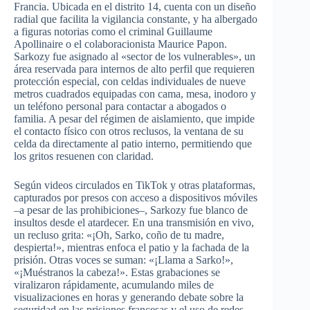
Francia. Ubicada en el distrito 14, cuenta con un diseño
radial que facilita la vigilancia constante, y ha albergado
a figuras notorias como el criminal Guillaume
Apollinaire o el colaboracionista Maurice Papon.
Sarkozy fue asignado al «sector de los vulnerables», un
área reservada para internos de alto perfil que requieren
protección especial, con celdas individuales de nueve
metros cuadrados equipadas con cama, mesa, inodoro y
un teléfono personal para contactar a abogados o
familia. A pesar del régimen de aislamiento, que impide
el contacto físico con otros reclusos, la ventana de su
celda da directamente al patio interno, permitiendo que
los gritos resuenen con claridad.
Según videos circulados en TikTok y otras plataformas,
capturados por presos con acceso a dispositivos móviles
–a pesar de las prohibiciones–, Sarkozy fue blanco de
insultos desde el atardecer. En una transmisión en vivo,
un recluso grita: «¡Oh, Sarko, coño de tu madre,
despierta!», mientras enfoca el patio y la fachada de la
prisión. Otras voces se suman: «¡Llama a Sarko!»,
«¡Muéstranos la cabeza!». Estas grabaciones se
viralizaron rápidamente, acumulando miles de
visualizaciones en horas y generando debate sobre la
seguridad en las prisiones francesas y el uso de redes