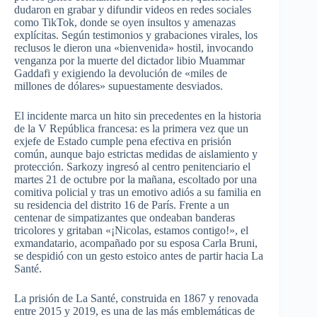
dudaron en grabar y difundir videos en redes sociales
como TikTok, donde se oyen insultos y amenazas
explícitas. Según testimonios y grabaciones virales, los
reclusos le dieron una «bienvenida» hostil, invocando
venganza por la muerte del dictador libio Muammar
Gaddafi y exigiendo la devolución de «miles de
millones de dólares» supuestamente desviados.
El incidente marca un hito sin precedentes en la historia
de la V República francesa: es la primera vez que un
exjefe de Estado cumple pena efectiva en prisión
común, aunque bajo estrictas medidas de aislamiento y
protección. Sarkozy ingresó al centro penitenciario el
martes 21 de octubre por la mañana, escoltado por una
comitiva policial y tras un emotivo adiós a su familia en
su residencia del distrito 16 de París. Frente a un
centenar de simpatizantes que ondeaban banderas
tricolores y gritaban «¡Nicolas, estamos contigo!», el
exmandatario, acompañado por su esposa Carla Bruni,
se despidió con un gesto estoico antes de partir hacia La
Santé.
La prisión de La Santé, construida en 1867 y renovada
entre 2015 y 2019, es una de las más emblemáticas de