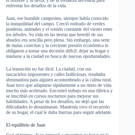
el hombre y la tierra, y de la fortaleza necesaria para
enfrentar los desafíos de la vida.
Juan, ese humilde campesino, siempre había conocido
la tranquilidad del campo. Creció rodeado de verdes
praderas, animales y el sonido constante del viento entre
los árboles. Su vida en las tierras que heredó de sus
abuelos era sencilla pero plena. Sin embargo, una serie
de malas cosechas y la creciente presión económica lo
obligaron a tomar una decisión difícil: dejar su hogar y
mudarse a la ciudad en busca de nuevas oportunidades.
La transición no fue fácil. La ciudad, con sus
rascacielos imponentes y calles bulliciosas, resultaba
abrumadora para alguien acostumbrado a la calma rural.
Juan tuvo que adaptarse rápidamente a un ritmo de vida
mucho más acelerado. Encontró trabajo en una fábrica y
se inscribió en cursos nocturnos para mejorar sus
habilidades. A pesar de los desafíos, no dejó que las
dificultades lo desanimaran. Mantenía vivo el recuerdo
de su hogar, el cual le daba fuerzas para seguir adelante.
El equilibrio de Juan
Con el tiempo, Juan empezó a encontrar su lugar en la