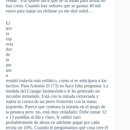
vende. Eso quiere decir que de la mitad para arriba no
hay crisis. Cuando hay señores que se gastan 40 mil
euros para matar un elefante ya me dirá usted…
El
terc
er
esp
ecta
dor
de
la
pet
anc
a
resultó todavía más enfático, como si se anticipara a los
hechos: Para Antonio D (73) no hace falta preguntar. La
medida del Copago farmacéutico le ha generado un
incordio tremendo. Está con la mirada extraviada y
sujeta la correa de un perro foxterrier con la mano
izquierda. Parece que centrara la mirada en el juego de
la petanca pero no, está muy enfadado: Debe tomar 12
o 13 pastillas al día y claro, le saldrá caro
probablemente de ahora en adelante pagar por cada
receta un 10%. Cuando le preguntamos qué cosa cree él