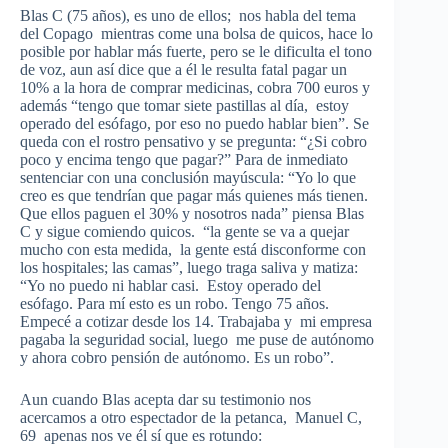
Blas C (75 años), es uno de ellos; nos habla del tema
del Copago mientras come una bolsa de quicos, hace lo
posible por hablar más fuerte, pero se le dificulta el tono
de voz, aun así dice que a él le resulta fatal pagar un
10% a la hora de comprar medicinas, cobra 700 euros y
además “tengo que tomar siete pastillas al día, estoy
operado del esófago, por eso no puedo hablar bien”. Se
queda con el rostro pensativo y se pregunta: “¿Si cobro
poco y encima tengo que pagar?” Para de inmediato
sentenciar con una conclusión mayúscula: “Yo lo que
creo es que tendrían que pagar más quienes más tienen.
Que ellos paguen el 30% y nosotros nada” piensa Blas
C y sigue comiendo quicos. “la gente se va a quejar
mucho con esta medida, la gente está disconforme con
los hospitales; las camas”, luego traga saliva y matiza:
“Yo no puedo ni hablar casi. Estoy operado del
esófago. Para mí esto es un robo. Tengo 75 años.
Empecé a cotizar desde los 14. Trabajaba y mi empresa
pagaba la seguridad social, luego me puse de autónomo
y ahora cobro pensión de autónomo. Es un robo”.
Aun cuando Blas acepta dar su testimonio nos
acercamos a otro espectador de la petanca, Manuel C,
69 apenas nos ve él sí que es rotundo: