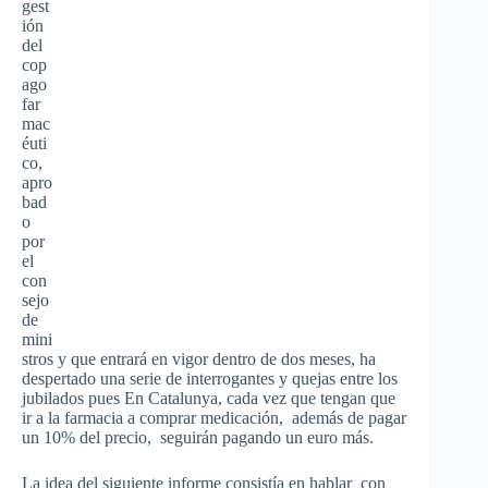
gest
ión
del
cop
ago
far
mac
éuti
co,
apro
bad
o
por
el
con
sejo
de
mini
stros y que entrará en vigor dentro de dos meses, ha
despertado una serie de interrogantes y quejas entre los
jubilados pues En Catalunya, cada vez que tengan que
ir a la farmacia a comprar medicación, además de pagar
un 10% del precio, seguirán pagando un euro más.
La idea del siguiente informe consistía en hablar con