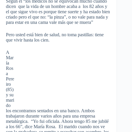
Según él “los médicos no se equivocan mucho cuando
dicen que la vida de un hombre acaba a los 82 años y
el que sigue vivo es porque tiene suerte y ha estado bien
criado pero el que no: “la pinza”, o no vale para nada y
para estar en una cama vale más que se muera”
Pero usted está bien de salud, no toma pastillas: tiene
que vivir hasta los cien.
A
Mar
ía
Ros
a
Pere
iro
(85)
y su
mari
do
los encontramos sentados en una banco. Ambos
trabajaron durante varios años para una empresa
metalúrgica. “Yo fui oficiala. Ahora tengo 85 me jubilé
a los 66”, dice María Rosa. El marido cuando nos ve
con la grabadora se remite a escuchar con asombro, los