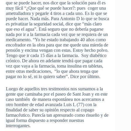
que se puede hacer, nos dice que la solución para él es
muy fácil “¿Que qué se puede hacer?: pues coger una
ametralladora y pegarle 4 tiros a cada uno. Es lo que se
puede hacer. Nada más. Para Antonio D lo que se busca
es privatizar la seguridad social, dice que “más claro
que eso el agua”. Está seguro que no debería pagarse
nada por ir a la farmacia cada vez que se requiera de un
medicamento. “Yo he estado trabajando 40 años como
encofrador en la obra para que me quede una mierda de
pensión y encima vengan con estas. Estoy hecho polvo.
Tengo que ir cada 15 días a la farmacia. Soy diabético
crónico. De ahora en adelante tendrá que pagar cada
vez que vaya a la farmacia, toma insulina en tabletas,
entre otras medicaciones, “lo que ahora tenga que
pagar no lo sé, ni lo quiero saber”. Dice por último.
Luego de aquellos tres testimonios nos sumamos a la
gente que caminaba por el paseo de Sant Joan y en este
caso también de manera espontánea nos acercamos a
otro hombre de edad avanzada Luis L (77) con la
finalidad de saber su opinión respecto al copago
farmacéutico. Parecía tan apresurado como risueño y de
igual forma dispuesto a responder nuestras
interrogantes.