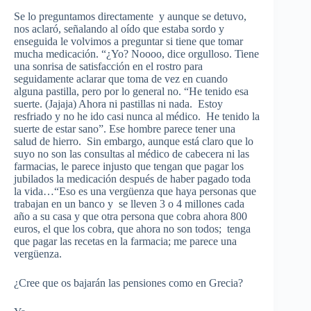
Se lo preguntamos directamente y aunque se detuvo,
nos aclaró, señalando al oído que estaba sordo y
enseguida le volvimos a preguntar si tiene que tomar
mucha medicación. “¿Yo? Noooo, dice orgulloso. Tiene
una sonrisa de satisfacción en el rostro para
seguidamente aclarar que toma de vez en cuando
alguna pastilla, pero por lo general no. “He tenido esa
suerte. (Jajaja) Ahora ni pastillas ni nada. Estoy
resfriado y no he ido casi nunca al médico. He tenido la
suerte de estar sano”. Ese hombre parece tener una
salud de hierro. Sin embargo, aunque está claro que lo
suyo no son las consultas al médico de cabecera ni las
farmacias, le parece injusto que tengan que pagar los
jubilados la medicación después de haber pagado toda
la vida…“Eso es una vergüenza que haya personas que
trabajan en un banco y se lleven 3 o 4 millones cada
año a su casa y que otra persona que cobra ahora 800
euros, el que los cobra, que ahora no son todos; tenga
que pagar las recetas en la farmacia; me parece una
vergüenza.
¿Cree que os bajarán las pensiones como en Grecia?