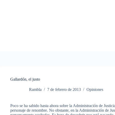
Saltar
al
contenido
Gallardón, el justo
Rambla
7 de febrero de 2013
Opiniones
Poco se ha sabido hasta ahora sobre la Administración de Justicia
personaje de renombre. No obstante, en la Administración de Jus
perversamente ocultadas. Es hora de descubrir que está pasando.