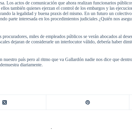
versa. Los actos de comunicación que ahora realizan funcionarios públicos
ellos también quienes ejerzan el control de los embargos y las ejecucio
urando la legalidad y buena praxis del mismo. En un futuro un colectiv
siendo parte interesada en los procedimientos judiciales ¿Quién nos ase
 los procuradores, miles de empleados públicos se verán abocados al dese
cales dejaran de considerarle un interlocutor válido, debería haber dimi
a en nuestro país pero al ritmo que va Gallardón nadie nos dice que de
o demuestra diariamente.