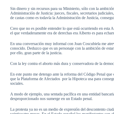
Sin dinero y sin recursos para su Ministerio, sólo con la ambici
Administración de Justicia: jueces, fiscales, secretarios judicial
de castas como es todavía la Administración de Justicia, conseguir
Creo que no es posible entender lo que está ocurriendo en esta A
el que verdaderamente era de derechas era Alberto es para echar
En una conversación muy informal con Joan Coscubiela me atreví
conocido. Deduzco que es un personaje con la ambición de estar en
por ello, gran parte de la justicia.
Con la ley contra el aborto más dura y conservadora de la democ
En este punto me detengo ante la reforma del Código Penal que c
que la Plataforma de Afectados por la Hipoteca usa para consegui
sociales.
A modo de ejemplo, una sentada pacífica en una entidad bancaria 
desproporcionado nos sumerge en un Estado penal.
La protesta ya no es un medio de expresión del descontento ciud
veinticuatro meses. En el Estado español los manifestantes son a