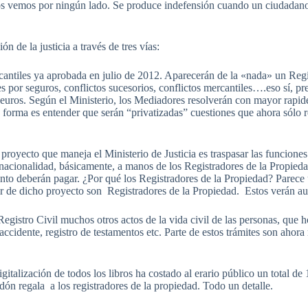
os vemos por ningún lado. Se produce indefensión cuando un ciudadano
 de la justicia a través de tres vías:
antiles ya aprobada en julio de 2012. Aparecerán de la «nada» un Regi
s por seguros, conflictos sucesorios, conflictos mercantiles….eso sí, pr
0 euros. Según el Ministerio, los Mediadores resolverán con mayor rapid
a forma es entender que serán “privatizadas” cuestiones que ahora sólo
royecto que maneja el Ministerio de Justicia es traspasar las funciones 
nacionalidad, básicamente, a manos de los Registradores de la Propieda
nto deberán pagar. ¿Por qué los Registradores de la Propiedad? Parece 
or de dicho proyecto son Registradores de la Propiedad. Estos verán 
egistro Civil muchos otros actos de la vida civil de las personas, que
accidente, registro de testamentos etc. Parte de estos trámites son ahora 
igitalización de todos los libros ha costado al erario público un total 
dón regala a los registradores de la propiedad. Todo un detalle.