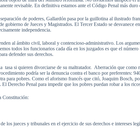
manente revisable. En definitiva estamos ante el Código Penal más duro
separación de poderes, Gallardón pasa por la guillotina al ilustrado fran
 de gobierno de Jueces y Magistrados. El Tercer Estado se desvanece en
ecisamente independencia.
den al ámbito civil, laboral y contencioso-administrativo. Los argume
 vemos todos los funcionarios cada día en los juzgados es que el número
 para defender sus derechos.
na tasa si quieren divorciarse de su maltratador. Aberración que como 
ocedimiento podría ser la denuncia contra el banco por preferentes: 940
 otra para pobres. Como el aforismo francés que citó, Joaquim Bosch, p
. El Derecho Penal para impedir que los pobres puedan robar a los rico
 Constitución:
de los jueces y tribunales en el ejercicio de sus derechos e intereses le