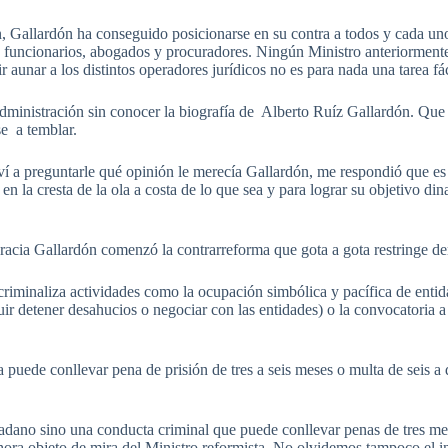
ón, Gallardón ha conseguido posicionarse en su contra a todos y cada uno
es, funcionarios, abogados y procuradores. Ningún Ministro anteriormente
 aunar a los distintos operadores jurídicos no es para nada una tarea fác
dministración sin conocer la biografía de Alberto Ruíz Gallardón. Que 
se a temblar.
 a preguntarle qué opinión le merecía Gallardón, me respondió que es 
 la cresta de la ola a costa de lo que sea y para lograr su objetivo di
racia Gallardón comenzó la contrarreforma que gota a gota restringe de
riminaliza actividades como la ocupación simbólica y pacífica de entid
r detener desahucios o negociar con las entidades) o la convocatoria a 
puede conllevar pena de prisión de tres a seis meses o multa de seis a
adano sino una conducta criminal que puede conllevar penas de tres mes
hora objeto de mira del Ministro reformista. No olvidemos tampoco el i