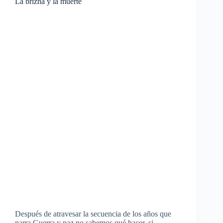
La brizna y la muerte
Después de atravesar la secuencia de los años que
narra Guerra y paz no sabemos qué hacer, si